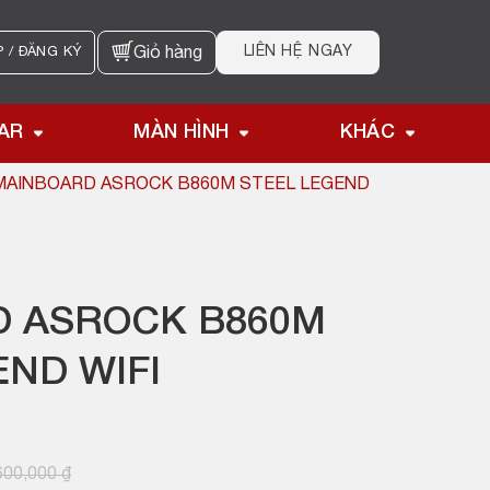
LIÊN HỆ NGAY
 / ĐĂNG KÝ
Giỏ hàng
AR
MÀN HÌNH
KHÁC
MAINBOARD ASROCK B860M STEEL LEGEND
 ASROCK B860M
END WIFI
600,000
₫