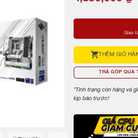
gốc
hiện
là:
tại
5,600,000 ₫.
là:
Giao t
4,850,000 ₫.
THÊM
GIỎ HÀ
TRẢ GÓP QUA T
*Tình trạng còn hàng và 
kịp báo trước!