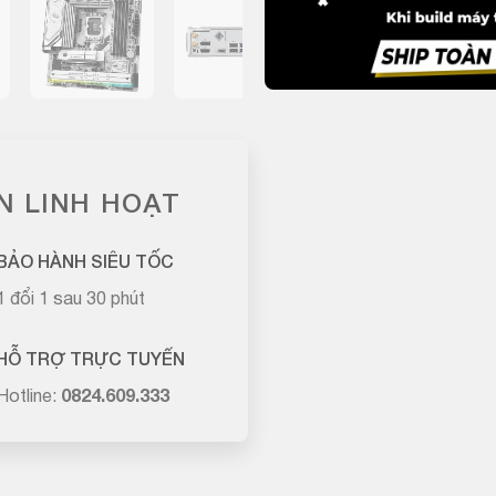
N LINH HOẠT
BẢO HÀNH SIÊU TỐC
1 đổi 1 sau 30 phút
HỖ TRỢ TRỰC TUYẾN
Hotline:
0824.609.333