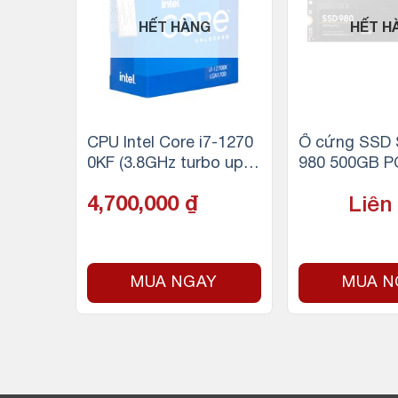
HẾT HÀNG
HẾT H
P Vulc
CPU Intel Core i7-1270
Ổ cứng SSD
B) DDR
0KF (3.8GHz turbo up t
980 500GB P
o 5.0Ghz, 12 nhân 20 lu
3.0×4 (Đọc 3
4,700,000
₫
Liên
ồng, 25MB Cache, 125
Ghi 2600MB/s
W) – Socket Intel LGA 1
700/Alder Lake)
Y
MUA NGAY
MUA N