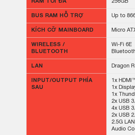
RAM TỐI ĐA
256GB
BUS RAM HỖ TRỢ
Up to 86
KÍCH CỠ MAINBOARD
Micro AT
WIRELESS /
Wi-Fi 6E
BLUETOOTH
Bluetooth
LAN
Dragon 
INPUT/OUTPUT PHÍA
1x HDMI
SAU
1x Displa
1x Thund
2x USB 3
4x USB 3
2x USB 2
2.5G LAN,
Audio Co