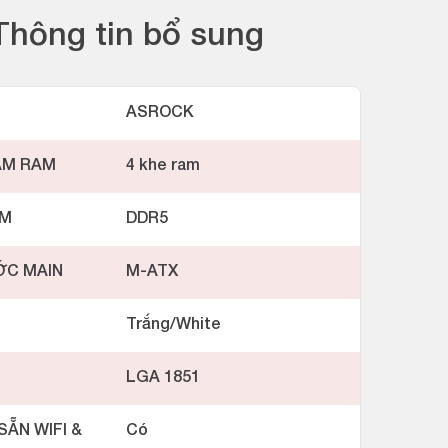
Thông tin bổ sung
ASROCK
ẮM RAM
4 khe ram
AM
DDR5
ỚC MAIN
M-ATX
Trắng/White
LGA 1851
SẴN WIFI &
Có