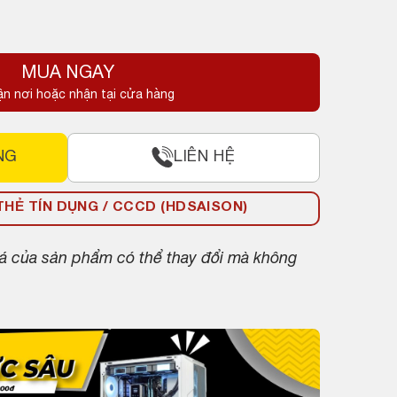
MUA NGAY
ận nơi hoặc nhận tại cửa hàng
NG
LIÊN HỆ
HẺ TÍN DỤNG / CCCD (HDSAISON)
giá của sản phẩm có thể thay đổi mà không