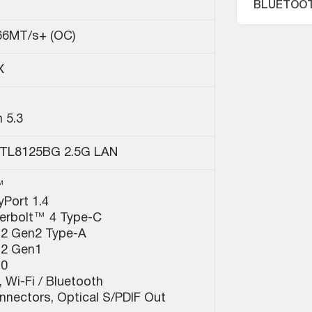
BLUETOO
66MT/s+ (OC)
X
 5.3
RTL8125BG 2.5G LAN
™
yPort 1.4
erbolt™ 4 Type-C
.2 Gen2 Type-A
.2 Gen1
.0
 Wi-Fi / Bluetooth
nnectors, Optical S/PDIF Out