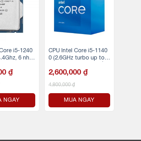
 Core i5-1240
CPU Intel Core i5-1140
4.4Ghz, 6 nhâ
0 (2.6GHz turbo up to
g, 18MB Cach
4.4Ghz, 6 nhân 12 luồn
000
₫
2,600,000
₫
Tray
g, 12MB Cache, 65W)
4,800,000
₫
A NGAY
MUA NGAY