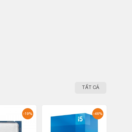
TẤT CẢ
-19%
-46%