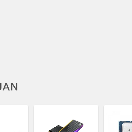
M
UAN