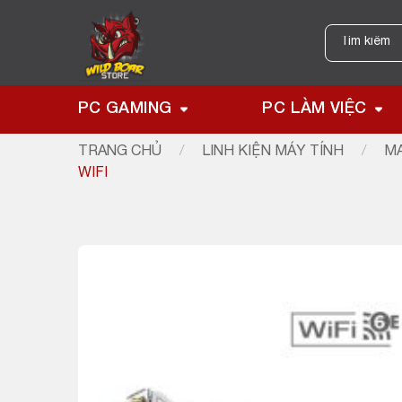
Skip
to
Tìm
kiếm:
content
PC GAMING
PC LÀM VIỆC
TRANG CHỦ
/
LINH KIỆN MÁY TÍNH
/
MA
WIFI