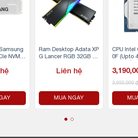
ÀNG
 Samsung
Ram Desktop Adata XP
CPU Intel
CIe NVMe
G Lancer RGB 32GB (2
0F (Upto 
100MB/s –
x16GB) DDR5 5200Mhz
n 12 luồn
 hệ
Liên hệ
3,190,
)
e, 65W) – 
3,950,000
₫
GAY
MUA NGAY
MU