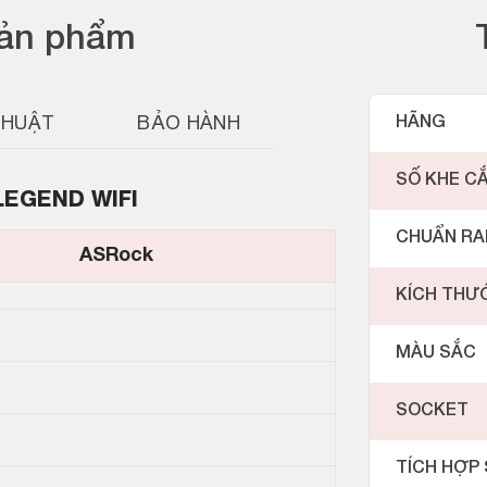
sản phẩm
THUẬT
BẢO HÀNH
HÃNG
SỐ KHE C
LEGEND WIFI
CHUẨN R
ASRock
KÍCH THƯ
MÀU SẮC
1
SOCKET
TÍCH HỢP 