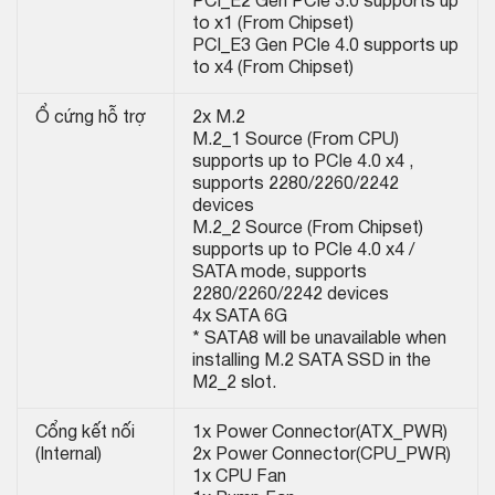
PCI_E2 Gen PCIe 3.0 supports up
to x1 (From Chipset)
PCI_E3 Gen PCIe 4.0 supports up
to x4 (From Chipset)
Ổ cứng hỗ trợ
2x M.2
M.2_1 Source (From CPU)
supports up to PCIe 4.0 x4 ,
supports 2280/2260/2242
devices
M.2_2 Source (From Chipset)
supports up to PCIe 4.0 x4 /
SATA mode, supports
2280/2260/2242 devices
4x SATA 6G
* SATA8 will be unavailable when
installing M.2 SATA SSD in the
M2_2 slot.
Cổng kết nối
1x Power Connector(ATX_PWR)
(Internal)
2x Power Connector(CPU_PWR)
1x CPU Fan