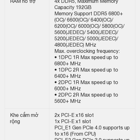
RAM hỗ trợ
4x DDR5, Maximum Memory
Capacity 192GB
Memory Support DDR5 6800+
(OC)/ 6600(OC)/ 6400(OC)/
6200(OC)/ 6000(OC)/ 5800(OC)/
5600(JEDEC)/ 5400(JEDEC)/
5200(JEDEC)/ 5000(JEDEC)/
4800(JEDEC) MHz
Max. overclocking frequency:
• 1DPC 1R Max speed up to
6800+ MHz
• 1DPC 2R Max speed up to
6400+ MHz
• 2DPC 1R Max speed up to
6000+ MHz
• 2DPC 2R Max speed up to
5600+ MHz
Khe cắm mở
2x PCI-E x16 slot
rộng
1x PCI-E x1 slot
PCI_E1 Gen PCIe 4.0 supports up
to x16 (From CPU)