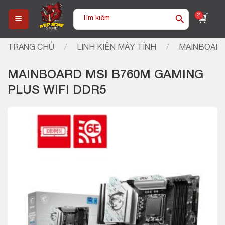
Skip
Tìm
2
to
kiếm:
content
TRANG CHỦ
/
LINH KIỆN MÁY TÍNH
/
MAINBOARD
MAINBOARD MSI B760M GAMING
PLUS WIFI DDR5