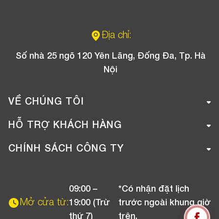
Địa chỉ:
Số nhà 25 ngõ 120 Yên Lãng, Đống Đa, Tp. Hà
Nội
VỀ CHÚNG TÔI
Giới thiệu công ty
HỖ TRỢ KHÁCH HÀNG
Tuyển dụng
Hướng dẫn mua hàng online
CHÍNH SÁCH CÔNG TY
Liên hệ
Hướng dẫn thanh toán
Chính sách đổi trả
Chương trình khuyến mãi
09:00 –
*Có nhận đặt lịch
Chính sách bảo hành
Mở cửa từ:
19:00 (Trừ
trước ngoài khung giờ
Chính sách CSKH (Doanh nghiệp)
thứ 7)
trên.