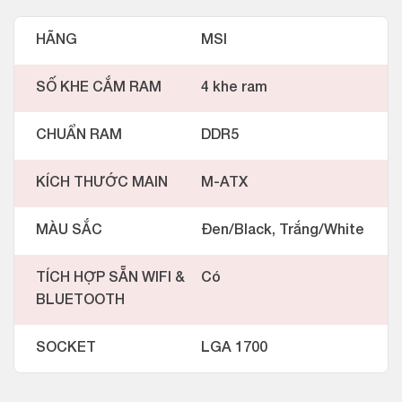
HÃNG
MSI
SỐ KHE CẮM RAM
4 khe ram
CHUẨN RAM
DDR5
KÍCH THƯỚC MAIN
M-ATX
MÀU SẮC
Đen/Black, Trắng/White
TÍCH HỢP SẴN WIFI &
Có
BLUETOOTH
SOCKET
LGA 1700