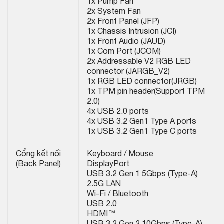
1x Pump Fan
2x System Fan
2x Front Panel (JFP)
1x Chassis Intrusion (JCI)
1x Front Audio (JAUD)
1x Com Port (JCOM)
2x Addressable V2 RGB LED
connector (JARGB_V2)
1x RGB LED connector(JRGB)
1x TPM pin header(Support TPM
2.0)
4x USB 2.0 ports
4x USB 3.2 Gen1 Type A ports
1x USB 3.2 Gen1 Type C ports
Cổng kết nối
Keyboard / Mouse
(Back Panel)
DisplayPort
USB 3.2 Gen 1 5Gbps (Type-A)
2.5G LAN
Wi-Fi / Bluetooth
USB 2.0
HDMI™