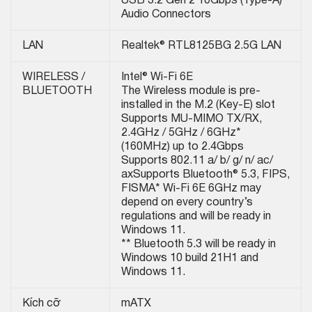
USB 3.2 Gen 2 10Gbps (Type-A)
Audio Connectors
LAN
Realtek® RTL8125BG 2.5G LAN
WIRELESS /
Intel® Wi-Fi 6E
BLUETOOTH
The Wireless module is pre-
installed in the M.2 (Key-E) slot
Supports MU-MIMO TX/RX,
2.4GHz / 5GHz / 6GHz*
(160MHz) up to 2.4Gbps
Supports 802.11 a/ b/ g/ n/ ac/
ax
Supports Bluetooth® 5.3, FIPS,
FISMA
* Wi-Fi 6E 6GHz may
depend on every country’s
regulations and will be ready in
Windows 11.
** Bluetooth 5.3 will be ready in
Windows 10 build 21H1 and
Windows 11.
Kích cỡ
mATX