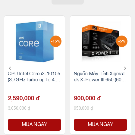
-15%
-5%
CPU Intel Core i3-10105
Nguồn Máy Tính Xigmat
(3.7GHz turbo up to 4.4
ek X-Power III 650 (600
Ghz, 4 nhân 8 luồng, 6M
W, 230V)
B Cache, 65W)
2,590,000
₫
900,000
₫
3,050,000
₫
950,000
₫
MUA NGAY
MUA NGAY