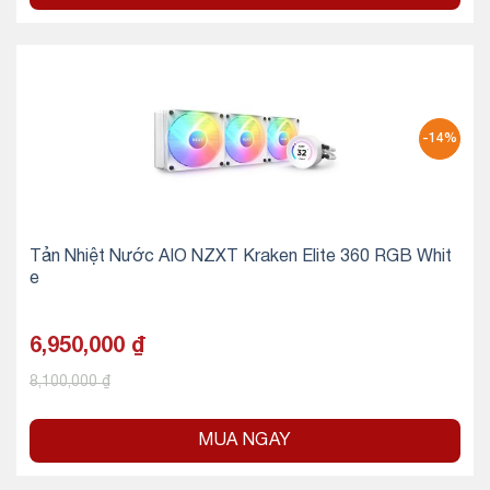
-14%
Tản Nhiệt Nước AIO NZXT Kraken Elite 360 RGB Whit
e
6,950,000
₫
8,100,000
₫
MUA NGAY