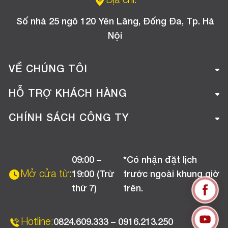
Địa chỉ:
Số nhà 25 ngõ 120 Yên Lãng, Đống Đa, Tp. Hà
Nội
VỀ CHÚNG TÔI
Giới thiệu công ty
HỖ TRỢ KHÁCH HÀNG
Tuyển dụng
Hướng dẫn mua hàng online
CHÍNH SÁCH CÔNG TY
Liên hệ
Hướng dẫn thanh toán
Chính sách đổi trả
Chương trình khuyến mãi
09:00 –
*Có nhận đặt lịch
Chính sách bảo hành
Mở cửa từ:
19:00 (Trừ
trước ngoài khung giờ
Chính sách CSKH (Doanh nghiệp)
thứ 7)
trên.
Chính sách vận chuyển, kiểm hàng
Hotline:
0824.609.333 – 0916.213.250