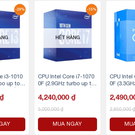
-29%
-15%
ÀNG
HẾT HÀNG
e i3-1010
CPU Intel Core i7-1070
CPU Intel
bo up to
0F (2.9GHz turbo up to
0F (3.3GH
n 8 luồng,
4.8GHz, 8 nhân 16 luồn
4.3GHz, 4 
₫
4,240,000
₫
2,490,
65W) – So
g, 16MB Cache, 65W) –
12MB Cac
A 1200
Socket Intel LGA 1200
5,000,000
₫
2,850,000
₫
GAY
MUA NGAY
MU