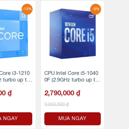
-13%
-9%
 Core i3-1210
CPU Intel Core i5-1040
z turbo up to
0F (2.9GHz turbo up to
nhân 8 luồng,
4.3Ghz, 6 nhân 12 luồn
000
₫
2,790,000
₫
he, 58W)
g, 12MB Cache, 65W) –
Socket Intel LGA 1200
3,050,000
₫
A NGAY
MUA NGAY