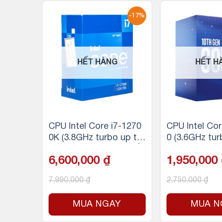
-17%
-17%
HẾT HÀNG
HẾT H
7 5800
CPU Intel Core i7-1270
CPU Intel Cor
 4.7GHz
0K (3.8GHz turbo up to
0 (3.6GHz tur
, 16 Th
5.0Ghz, 12 nhân 20 luồn
4.3Ghz, 4 nhâ
6,600,000
₫
1,950,000
Socket
g, 25MB Cache, 125W)
6MB Cache, 
– Socket Intel LGA 170
cket Intel LG
7,990,000
₫
2,750,000
₫
0/Alder Lake)
Y
MUA NGAY
MUA N