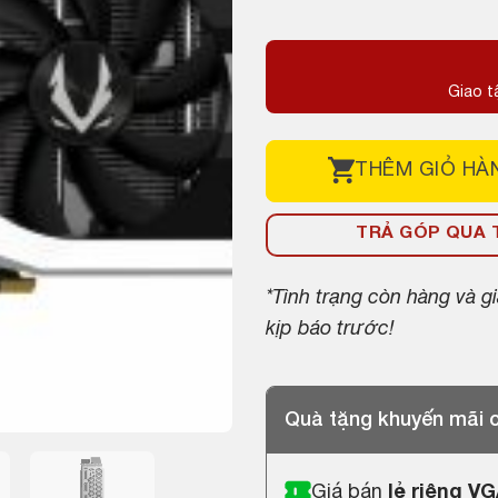
gốc
hiện
là:
tại
5,500,000 ₫.
là:
Giao t
3,900,000 ₫.
THÊM
GIỎ HÀ
TRẢ GÓP QUA T
*Tình trạng còn hàng và 
kịp báo trước!
Quà tặng khuyến mãi
Giá bán
lẻ riêng V