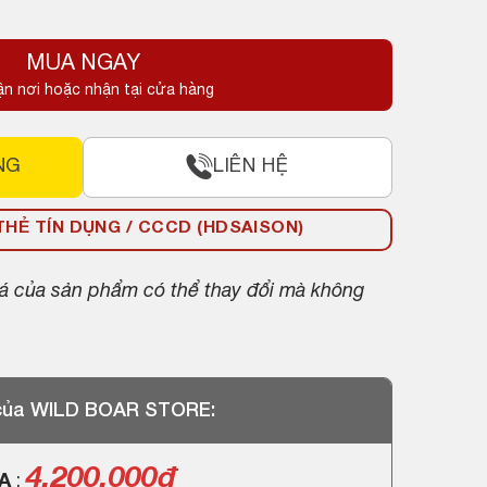
MUA NGAY
ận nơi hoặc nhận tại cửa hàng
NG
LIÊN HỆ
HẺ TÍN DỤNG / CCCD (HDSAISON)
giá của sản phẩm có thể thay đổi mà không
 của WILD BOAR STORE:
4.200.000
đ
GA
: