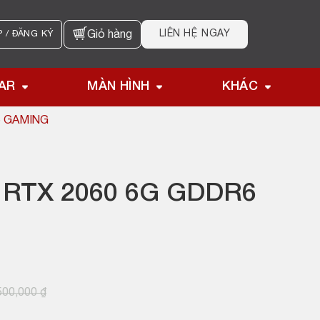
LIÊN HỆ NGAY
 / ĐĂNG KÝ
Giỏ hàng
AR
MÀN HÌNH
KHÁC
6 GAMING
 RTX 2060 6G GDDR6
500,000
₫