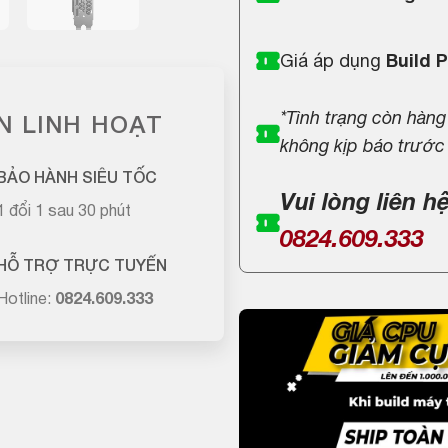
Giá áp dụng
Build 
*Tình trạng còn hàng
N LINH HOẠT
không kịp báo trước
BẢO HÀNH SIÊU TỐC
Vui lòng liên h
1 đổi 1 sau 30 phút
0824.609.333
HỖ TRỢ TRỰC TUYẾN
Hotline:
0824.609.333