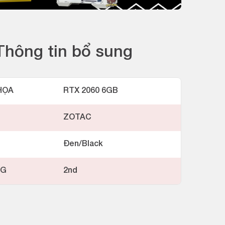
Thông tin bổ sung
HỌA
RTX 2060 6GB
ZOTAC
Đen/Black
NG
2nd