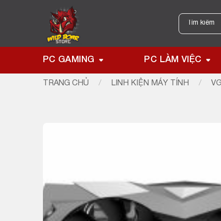
Skip
to
Tìm
kiếm:
content
PC GAMING
PC LÀM VIỆC
TRANG CHỦ
/
LINH KIỆN MÁY TÍNH
/
VG