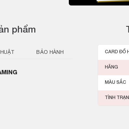
sản phẩm
THUẬT
BẢO HÀNH
CARD ĐỒ 
HÃNG
AMING
MÀU SẮC
TÌNH TRẠ