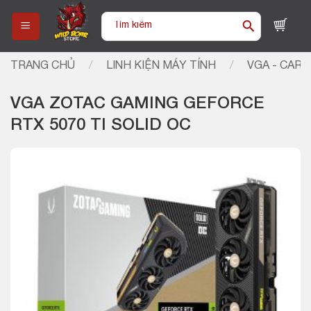
Skip
Tìm
to
kiếm:
content
TRANG CHỦ
/
LINH KIỆN MÁY TÍNH
/
VGA - CARD
VGA ZOTAC GAMING GEFORCE
RTX 5070 TI SOLID OC