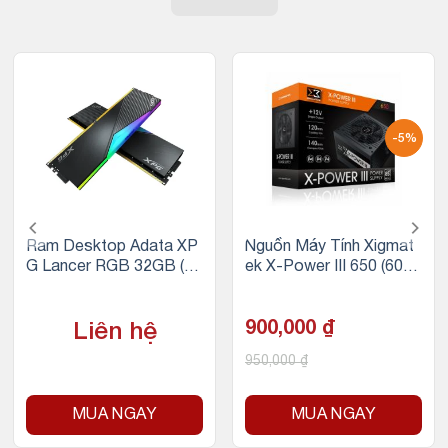
-5%
Ram Desktop Adata XP
Nguồn Máy Tính Xigmat
G Lancer RGB 32GB (2x
ek X-Power III 650 (600
16GB) DDR5 5200Mhz
W, 230V)
900,000
₫
Liên hệ
950,000
₫
MUA NGAY
MUA NGAY