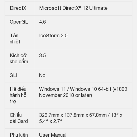
DirectX
Microsoft DirectX® 12 Ultimate
OpenGL
4.6
Tản
IceStorm 3.0
nhiệt
Kích cỡ
3.5
khe cắm
SLI
No
Hệ điều
Windows 11 / Windows 10 64-bit (v1809
hành hỗ
November 2018 or later)
trợ
Chiều
329.7mm x 137.8mm x 67.8mm / 13″ x
dài Card
5.4″ x 2.7″
Phụ kiện
User Manual