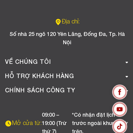
Địa chỉ:
Số nhà 25 ngõ 120 Yên Lãng, Đống Đa, Tp. Hà
Nội
VỀ CHÚNG TÔI
Giới thiệu công ty
HỖ TRỢ KHÁCH HÀNG
Tuyển dụng
Hướng dẫn mua hàng online
CHÍNH SÁCH CÔNG TY
Liên hệ
Hướng dẫn thanh toán
Chính sách đổi trả
Chương trình khuyến mãi
09:00 –
*Có nhận đặt lịch
Chính sách bảo hành
Mở cửa từ:
19:00 (Trừ
trước ngoài khung giờ
Chính sách CSKH (Doanh nghiệp)
thứ 7)
trên.