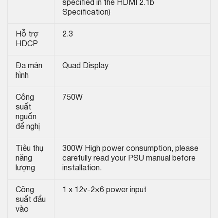
specified in the HDMI 2.1b
Specification)
Hỗ trợ
2.3
HDCP
Đa màn
Quad Display
hình
Công
750W
suất
nguồn
đề nghị
Tiêu thụ
300W High power consumption, please
năng
carefully read your PSU manual before
lượng
installation.
Công
1 x 12v-2×6 power input
suất đầu
vào