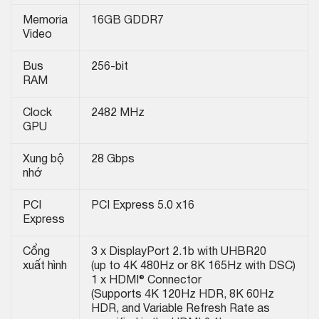
Memoria
16GB GDDR7
Video
Bus
256-bit
RAM
Clock
2482 MHz
GPU
Xung bộ
28 Gbps
nhớ
PCI
PCI Express 5.0 x16
Express
Cổng
3 x DisplayPort 2.1b with UHBR20
xuất hình
(up to 4K 480Hz or 8K 165Hz with DSC)
1 x HDMI® Connector
(Supports 4K 120Hz HDR, 8K 60Hz
HDR, and Variable Refresh Rate as