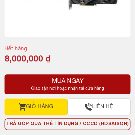
Hết hàng
8,000,000
₫
MUA NGAY
Giao tận nơi hoặc nhận tại cửa hàng
GIỎ HÀNG
LIÊN HỆ
TRẢ GÓP QUA THẺ TÍN DỤNG / CCCD (HDSAISON)