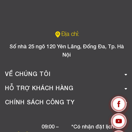
Địa chỉ:
Số nhà 25 ngõ 120 Yên Lãng, Đống Đa, Tp. Hà
Nội
VỀ CHÚNG TÔI
Giới thiệu công ty
HỖ TRỢ KHÁCH HÀNG
Tuyển dụng
Hướng dẫn mua hàng online
CHÍNH SÁCH CÔNG TY
Liên hệ
Hướng dẫn thanh toán
Chính sách đổi trả
Chương trình khuyến mãi
09:00 –
*Có nhận đặt lịch
Chính sách bảo hành