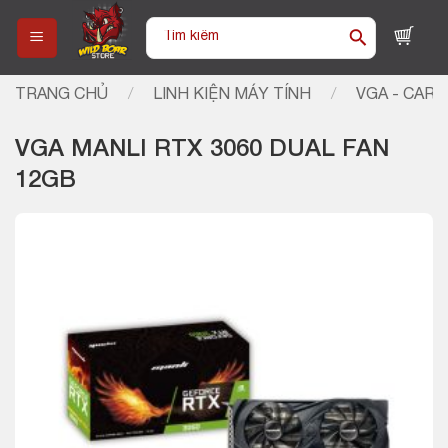
Skip
Tìm
to
kiếm:
content
TRANG CHỦ
/
LINH KIỆN MÁY TÍNH
/
VGA - CARD
VGA MANLI RTX 3060 DUAL FAN
12GB