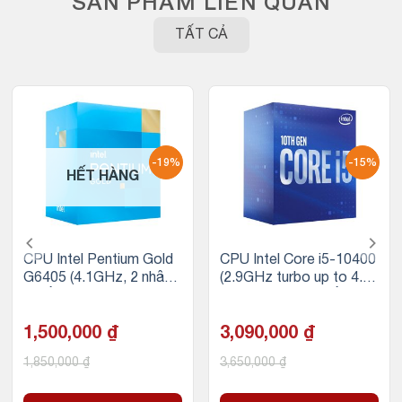
SẢN PHẨM LIÊN QUAN
TẤT CẢ
-19%
-15%
HẾT HÀNG
CPU Intel Pentium Gold
CPU Intel Core i5-10400
G6405 (4.1GHz, 2 nhân
(2.9GHz turbo up to 4.3
4 luồng, 4MB Cache, 58
GHz, 6 nhân 12 luồng, 12
W) – Socket Intel LGA 1
MB Cache, 65W) – Sock
200
1,500,000
₫
et Intel LGA 1200
3,090,000
₫
1,850,000
₫
3,650,000
₫