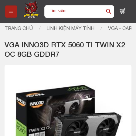
Skip
Tìm
to
kiếm:
content
TRANG CHỦ
/
LINH KIỆN MÁY TÍNH
/
VGA - CARD
VGA INNO3D RTX 5060 TI TWIN X2
OC 8GB GDDR7