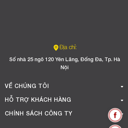
Địa chỉ:
Số nhà 25 ngõ 120 Yên Lãng, Đống Đa, Tp. Hà
Nội
VỀ CHÚNG TÔI
Giới thiệu công ty
HỖ TRỢ KHÁCH HÀNG
Tuyển dụng
Hướng dẫn mua hàng online
CHÍNH SÁCH CÔNG TY
Liên hệ
Hướng dẫn thanh toán
Chính sách đổi trả