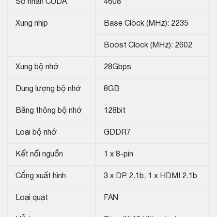
Số nhân CUDA
4608
Xung nhịp
Base Clock (MHz): 2235
Boost Clock (MHz): 2602
Xung bộ nhớ
28Gbps
Dung lượng bộ nhớ
8GB
Băng thông bộ nhớ
128bit
Loại bộ nhớ
GDDR7
Kết nối nguồn
1 x 8-pin
Cổng xuất hình
3 x DP 2.1b, 1 x HDMI 2.1b
Loại quạt
FAN