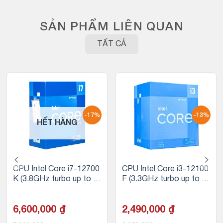
SẢN PHẨM LIÊN QUAN
TẤT CẢ
-17%
-13%
HẾT HÀNG
CPU Intel Core i7-12700
CPU Intel Core i3-12100
K (3.8GHz turbo up to 5.
F (3.3GHz turbo up to 4.
0Ghz, 12 nhân 20 luồng,
3GHz, 4 nhân 8 luồng, 12
25MB Cache, 125W) – S
MB Cache, 58W)
ocket Intel LGA 1700/Al
6,600,000
₫
2,490,000
₫
der Lake)