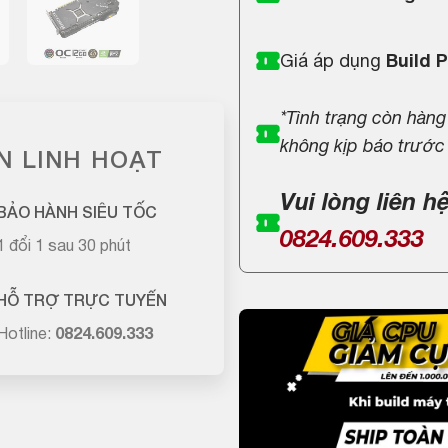
Giá áp dụng
Build 
*Tình trạng còn hàng
không kịp báo trước
N LINH HOẠT
Vui lòng liên h
BẢO HÀNH SIÊU TỐC
0824.609.333
1 đổi 1 sau 30 phút
HỖ TRỢ TRỰC TUYẾN
Hotline:
0824.609.333