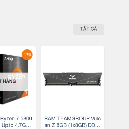
TẤT CẢ
-17%
T HÀNG
Ryzen 7 5800
RAM TEAMGROUP Vulc
z Upto 4.7GHz
an Z 8GB (1x8GB) DDR