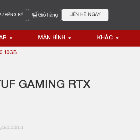
LIÊN HỆ NGAY
 / ĐĂNG KÝ
Giỏ hàng
AR
MÀN HÌNH
KHÁC
0 10GB
TUF GAMING RTX
,490,000
₫