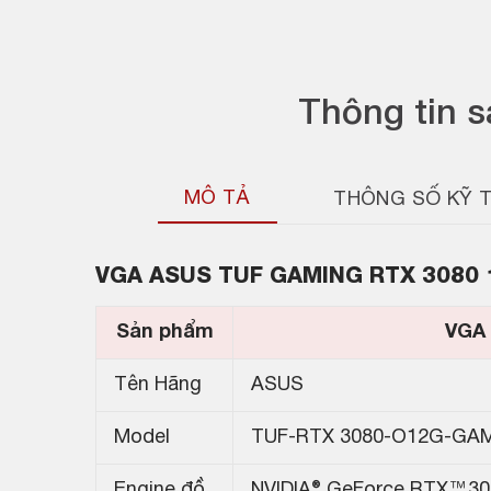
Thông tin 
MÔ TẢ
THÔNG SỐ KỸ 
VGA ASUS TUF GAMING RTX 3080
Sản phẩm
VGA –
Tên Hãng
ASUS
Model
TUF-RTX 3080-O12G-GA
Engine đồ
NVIDIA® GeForce RTX™30