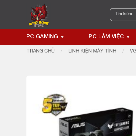
Skip
to
Tìm
kiếm:
content
PC GAMING
PC LÀM VIỆC
TRANG CHỦ
/
LINH KIỆN MÁY TÍNH
/
VG