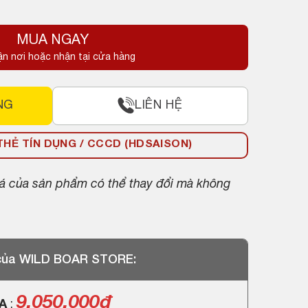
MUA NGAY
.
ận nơi hoặc nhận tại cửa hàng
NG
LIÊN HỆ
HẺ TÍN DỤNG / CCCD (HDSAISON)
giá của sản phẩm có thể thay đổi mà không
 của WILD BOAR STORE:
9.050.000
đ
GA
: