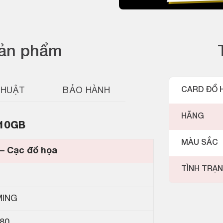
sản phẩm
THUẬT
BẢO HÀNH
CARD ĐỒ 
HÃNG
 10GB
MÀU SẮC
 Cạc đồ họa
TÌNH TRẠ
MING
80