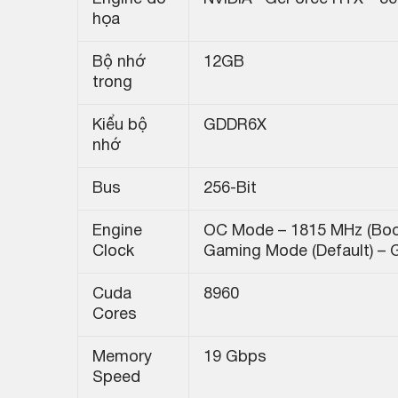
họa
Bộ nhớ
12GB
trong
Kiểu bộ
GDDR6X
nhớ
Bus
256-Bit
Engine
OC Mode – 1815 MHz (Boo
Clock
Gaming Mode (Default) – 
Cuda
8960
Cores
Memory
19 Gbps
Speed