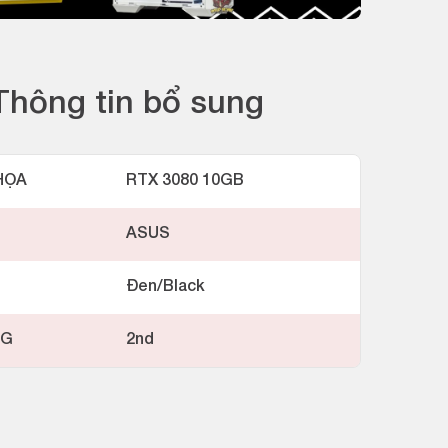
Thông tin bổ sung
HỌA
RTX 3080 10GB
ASUS
Đen/Black
NG
2nd