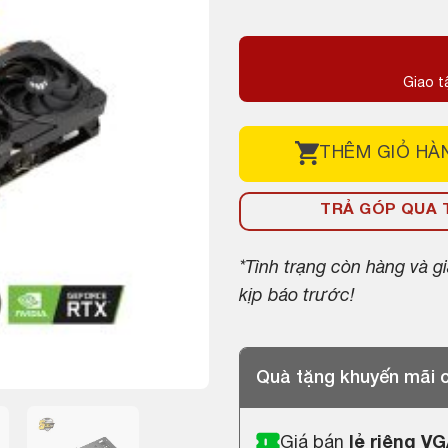
gốc
hiện
là:
tại
11,490,000 ₫
là:
Giao t
8,900,000 ₫.
THÊM
GIỎ HÀ
TRẢ GÓP QUA T
*Tình trạng còn hàng và 
kịp báo trước!
Quà tặng khuyến mãi
Giá bán
lẻ riêng V