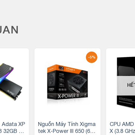
UAN
-5%
HẾ
 Adata XP
Nguồn Máy Tính Xigma
CPU AMD 
B 32GB (2
tek X-Power III 650 (600
X (3.8 GH