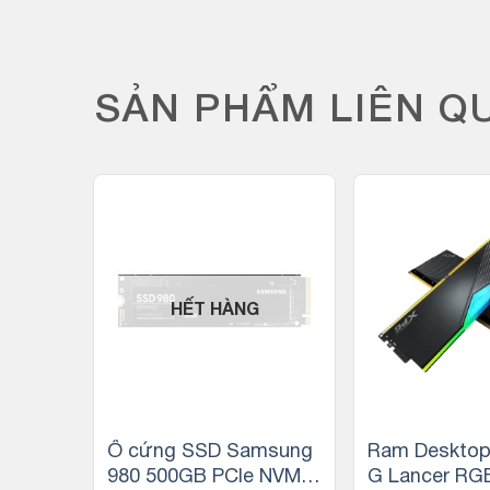
SẢN PHẨM LIÊN Q
HẾT HÀNG
ar NM6
Ổ cứng SSD Samsung
Ram Desktop
 PCIe
980 500GB PCIe NVMe
G Lancer RG