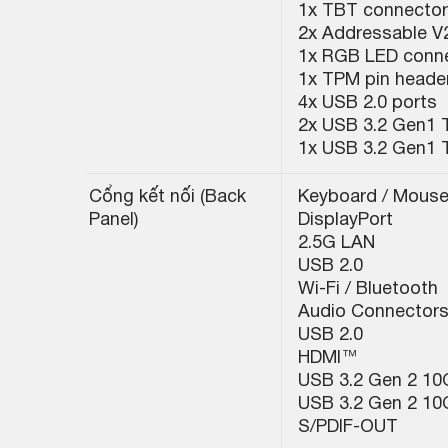
1x TBT connector
2x Addressable V
1x RGB LED conn
1x TPM pin heade
4x USB 2.0 ports
2x USB 3.2 Gen1 
1x USB 3.2 Gen1 
Cổng kết nối (Back
Keyboard / Mous
Panel)
DisplayPort
2.5G LAN
USB 2.0
Wi-Fi / Bluetooth
Audio Connector
USB 2.0
HDMI™
USB 3.2 Gen 2 10
USB 3.2 Gen 2 10
S/PDIF-OUT