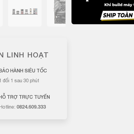
N LINH HOẠT
BẢO HÀNH SIÊU TỐC
1 đổi 1 sau 30 phút
HỖ TRỢ TRỰC TUYẾN
Hotline:
0824.609.333