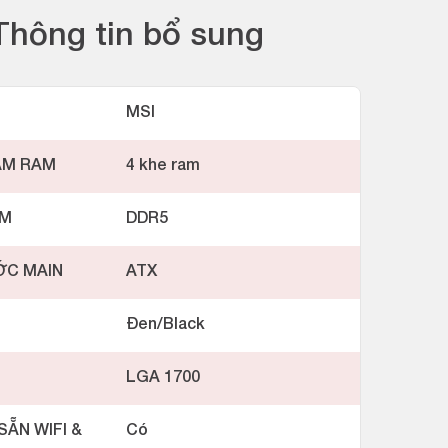
Thông tin bổ sung
MSI
ẮM RAM
4 khe ram
AM
DDR5
ỚC MAIN
ATX
Đen/Black
LGA 1700
SẴN WIFI &
Có