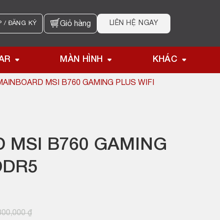
LIÊN HỆ NGAY
 / ĐĂNG KÝ
Giỏ hàng
AR
MÀN HÌNH
KHÁC
MAINBOARD MSI B760 GAMING PLUS WIFI
 MSI B760 GAMING
DDR5
800,000
₫