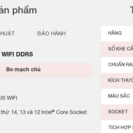
sản phẩm
THUẬT
BẢO HÀNH
HÃNG
SỐ KHE C
 WIFI DDR5
CHUẨN R
Bo mạch chủ
KÍCH THƯ
MÀU SẮC
S WIFI
 thứ 14, 13 và 12 Intel® Core Socket
SOCKET
TÍCH HỢP 