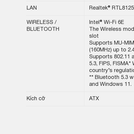
LAN
Realtek® RTL812
WIRELESS /
Intel® Wi-Fi 6E
BLUETOOTH
The Wireless modul
slot
Supports MU-MIMO
(160MHz) up to 2
Supports 802.11 a/
5.3, FIPS, FISMA
* 
country’s regulati
** Bluetooth 5.3 w
and Windows 11.
Kích cỡ
ATX