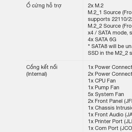
Ổ cứng hỗ trợ
2x M.2
M.2_1 Source (Fro
supports 22110/2
M.2_2 Source (Fro
x4 / SATA mode, 
4x SATA 6G
* SATA8 will be un
SSD in the M2_2 s
Cổng kết nối
1x Power Connec
(Internal)
2x Power Connec
1x CPU Fan
1x Pump Fan
5x System Fan
2x Front Panel (JF
1x Chassis Intrusi
1x Front Audio (J
1x Printer Port (J
1x Com Port (JC