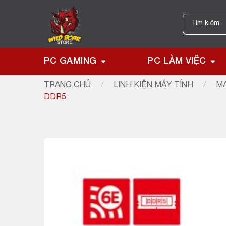
Skip
to
Tìm
kiếm:
content
PC GAMING
PC LÀM VIỆC
TRANG CHỦ
/
LINH KIỆN MÁY TÍNH
/
MA
DDR5