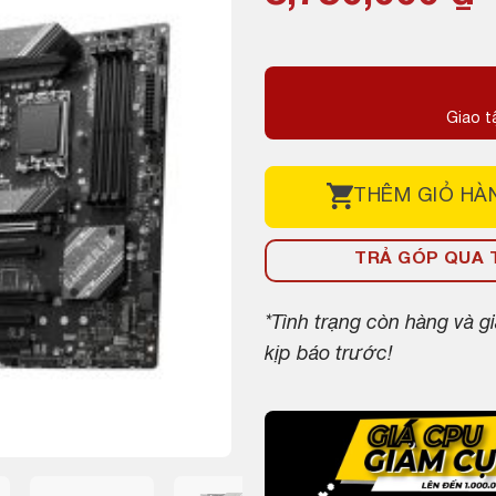
gốc
hiện
là:
tại
3,800,000 ₫.
là:
Giao t
3,750,000 ₫.
THÊM
GIỎ HÀ
TRẢ GÓP QUA T
*Tình trạng còn hàng và 
kịp báo trước!