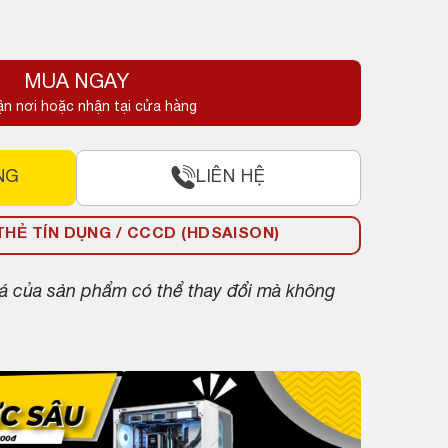
MUA NGAY
ận nơi hoặc nhận tại cửa hàng
NG
LIÊN HỆ
HẺ TÍN DỤNG / CCCD (HDSAISON)
giá của sản phẩm có thể thay đổi mà không