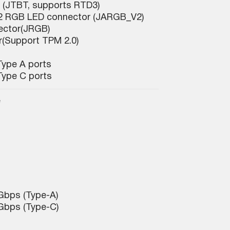
 (JTBT, supports RTD3)
2 RGB LED connector (JARGB_V2)
ector(JRGB)
r(Support TPM 2.0)
Type A ports
Type C ports
e
s
Gbps (Type-A)
Gbps (Type-C)