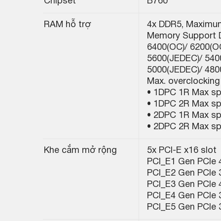
Chipset
B760
RAM hỗ trợ
4x DDR5, Maximu
Memory Support 
6400(OC)/ 6200(OC
5600(JEDEC)/ 540
5000(JEDEC)/ 48
Max. overclocking
• 1DPC 1R Max sp
• 1DPC 2R Max sp
• 2DPC 1R Max sp
• 2DPC 2R Max sp
Khe cắm mở rộng
5x PCI-E x16 slot
PCI_E1 Gen PCIe 4
PCI_E2 Gen PCIe 3
PCI_E3 Gen PCIe 4
PCI_E4 Gen PCIe 3
PCI_E5 Gen PCIe 3