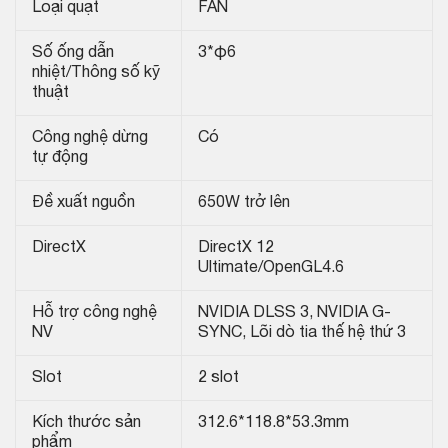
Loại quạt
FAN
Số ống dẫn
3*φ6
nhiệt/Thông số kỹ
thuật
Công nghệ dừng
Có
tự động
Đề xuất nguồn
650W trở lên
DirectX
DirectX 12
Ultimate/OpenGL4.6
Hỗ trợ công nghệ
NVIDIA DLSS 3, NVIDIA G-
NV
SYNC, Lõi dò tia thế hệ thứ 3
Slot
2 slot
Kích thước sản
312.6*118.8*53.3mm
phẩm