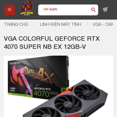
Skip
Tìm
to
kiếm:
content
TRANG CHỦ
/
LINH KIỆN MÁY TÍNH
/
VGA - CARD
VGA COLORFUL GEFORCE RTX
4070 SUPER NB EX 12GB-V