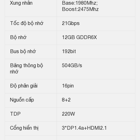
Xung nhân
Base:1980Mhz;
Boost:2475Mhz
Tốc độ bộ nhớ
21Gbps
Bộ nhớ
12GB GDDR6X
Bus bộ nhớ
192bit
Băng thông bộ
504GB/s
nhớ
Độ phân giải
16pin
Nguồn cấp
8+2
TDP
220W
Cổng hiển thị
3*DP1.4a+HDMI2.1