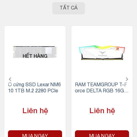
TẤT CẢ
HẾT HÀNG
Ổ cứng SSD Lexar NM6
RAM TEAMGROUP T-F
10 1TB M.2 2280 PCIe
orce DELTA RGB 16GB
(1x16GB) DDR4 3200M
Hz (Trắng)
Liên hệ
Liên hệ
MUA NGAY
MUA NGAY