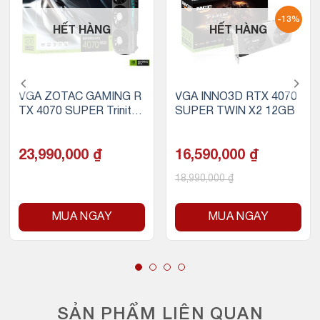
-13%
HẾT HÀNG
HẾT HÀNG
VGA ZOTAC GAMING R
VGA INNO3D RTX 4070
TX 4070 SUPER Trinity
SUPER TWIN X2 12GB
Black Edition 12GB GD
DR6X
23,990,000
₫
16,590,000
₫
18,990,000
₫
MUA NGAY
MUA NGAY
SẢN PHẨM LIÊN QUAN