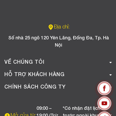
Địa chỉ:
Số nhà 25 ngõ 120 Yên Lãng, Đống Đa, Tp. Hà
Nội
VỀ CHÚNG TÔI
Giới thiệu công ty
HỖ TRỢ KHÁCH HÀNG
Tuyển dụng
Hướng dẫn mua hàng online
CHÍNH SÁCH CÔNG TY
Liên hệ
Hướng dẫn thanh toán
Chính sách đổi trả
Chương trình khuyến mãi
09:00 –
*Có nhận đặt lịch
Chính sách bảo hành
Mở cửa từ:
19:00 (Trừ
trước ngoài khung giờ