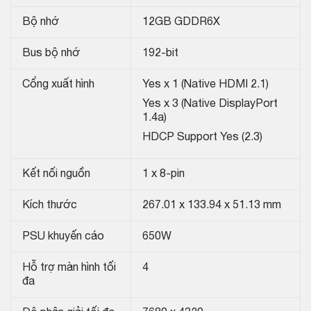
Bộ nhớ
12GB GDDR6X
Bus bộ nhớ
192-bit
Cổng xuất hình
Yes x 1 (Native HDMI 2.1)
Yes x 3 (Native DisplayPort
1.4a)
HDCP Support Yes (2.3)
Kết nối nguồn
1 x 8-pin
Kích thước
267.01 x 133.94 x 51.13 mm
PSU khuyến cáo
650W
Hỗ trợ màn hình tối
4
đa