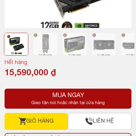
Hết hàng
15,590,000
₫
MUA NGAY
Giao tận nơi hoặc nhận tại cửa hàng
GIỎ HÀNG
LIÊN HỆ