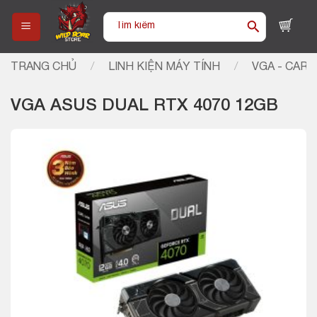
Skip
Tìm
to
kiếm:
content
TRANG CHỦ
/
LINH KIỆN MÁY TÍNH
/
VGA - CARD
VGA ASUS DUAL RTX 4070 12GB