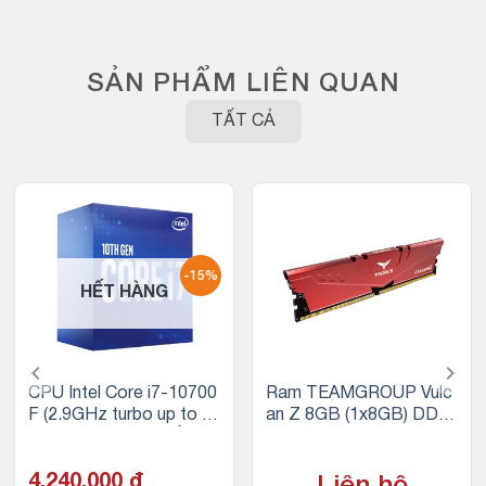
SẢN PHẨM LIÊN QUAN
TẤT CẢ
-15%
HẾT HÀNG
CPU Intel Core i7-10700
Ram TEAMGROUP Vulc
F (2.9GHz turbo up to 4.
an Z 8GB (1x8GB) DDR
8GHz, 8 nhân 16 luồng, 1
4 3200Mhz (Đỏ)
6MB Cache, 65W) – Soc
ket Intel LGA 1200
4,240,000
₫