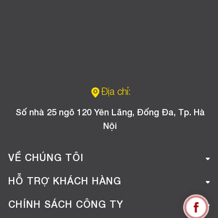
Địa chỉ:
Số nhà 25 ngõ 120 Yên Lãng, Đống Đa, Tp. Hà
Nội
VỀ CHÚNG TÔI
Giới thiệu công ty
HỖ TRỢ KHÁCH HÀNG
Tuyển dụng
Hướng dẫn mua hàng online
CHÍNH SÁCH CÔNG TY