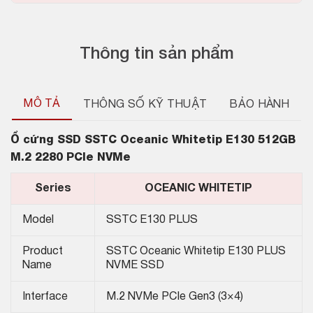
Thông tin sản phẩm
MÔ TẢ
THÔNG SỐ KỸ THUẬT
BẢO HÀNH
Ổ cứng SSD
SSTC Oceanic Whitetip E130 512GB
M.2 2280 PCIe NVMe
Series
OCEANIC WHITETIP
Model
SSTC E130 PLUS
Product
SSTC Oceanic Whitetip E130 PLUS
Name
NVME SSD
Interface
M.2 NVMe PCIe Gen3 (3×4)