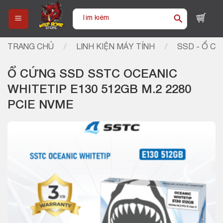
Skip
Tìm
to
kiếm:
content
TRANG CHỦ
/
LINH KIỆN MÁY TÍNH
/
SSD - Ổ C
Ổ CỨNG SSD SSTC OCEANIC
WHITETIP E130 512GB M.2 2280
PCIE NVME