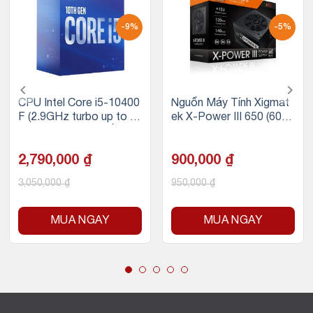
-9%
-5%
CPU Intel Core i5-10400
Nguồn Máy Tính Xigmat
F (2.9GHz turbo up to 4.
ek X-Power III 650 (600
3Ghz, 6 nhân 12 luồng, 1
W, 230V)
2MB Cache, 65W) – Soc
ket Intel LGA 1200
2,790,000
₫
900,000
₫
3,050,000
₫
950,000
₫
MUA NGAY
MUA NGAY