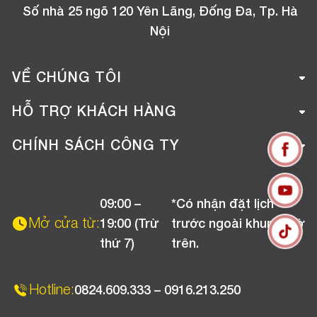
Số nhà 25 ngõ 120 Yên Lãng, Đống Đa, Tp. Hà
Nội
VỀ CHÚNG TÔI
Giới thiệu công ty
HỖ TRỢ KHÁCH HÀNG
Tuyển dụng
Hướng dẫn mua hàng online
CHÍNH SÁCH CÔNG TY
Liên hệ
Hướng dẫn thanh toán
Chính sách đổi trả
Chương trình khuyến mãi
09:00 –
*Có nhận đặt lịch
Chính sách bảo hành
Mở cửa từ:
19:00 (Trừ
trước ngoài khung giờ
Chính sách CSKH (Doanh nghiệp)
thứ 7)
trên.
Chính sách vận chuyển, kiểm hàng
Hotline:
0824.609.333 – 0916.213.250