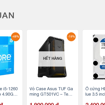
UAN
-48%
-19%
HẾT HÀNG
e i5-1260
Vỏ Case Asus TUF Ga
Ổ cứng H
to 4.90GHz
ming GT501VC – Temp
lue 3.5 in
16T | Sock
ered Glass (Mid Tower/
SATA, 64