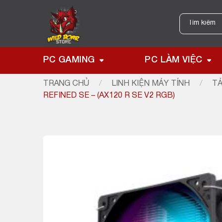
Skip
to
Tìm
kiếm:
content
PC GAMING
PC LÀM VIỆC
TRANG CHỦ
/
LINH KIỆN MÁY TÍNH
/
TẢ
REFINED SE – (AX120 R SE V2 RGB)