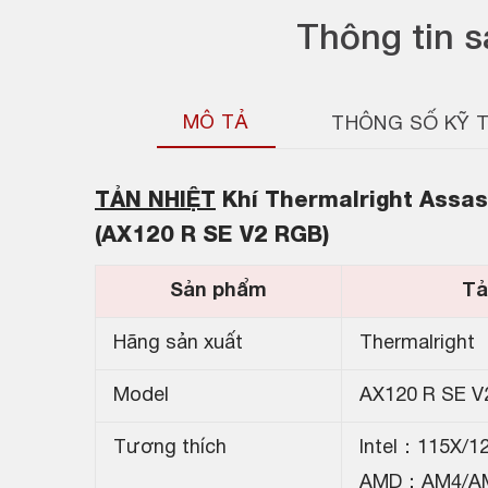
Thông tin 
MÔ TẢ
THÔNG SỐ KỸ 
TẢN NHIỆT
Khí Thermalright Assas
(AX120 R SE V2 RGB)
Sản phẩm
Tả
Hãng sản xuất
Thermalright
Model
AX120 R SE V
Tương thích
Intel：115X/1
AMD：AM4/A