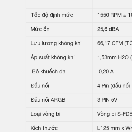
Tốc độ định mức
1550 RPM ± 1
Mức ồn
25,6 dBA
Lưu lượng không khí
66,17 CFM (TỐ
Áp suất không khí
1,53mm H2O (
Bộ khuếch đại
0,20 A
Đầu nối
4 Pin (đầu nố
Đầu nối ARGB
3 PIN 5V
Loại vòng bi
Vòng bi S-FD
Kích thước
L125 mm x W