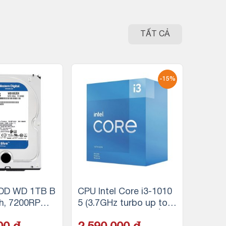
TẤT CẢ
-15%
DD WD 1TB B
CPU Intel Core i3-1010
ch, 7200RPM,
5 (3.7GHz turbo up to
MB Cache
4.4Ghz, 4 nhân 8 luồng,