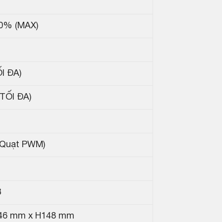
0% (MAX)
I ĐA)
TỐI ĐA)
i Quạt PWM)
B
46 mm x H148 mm