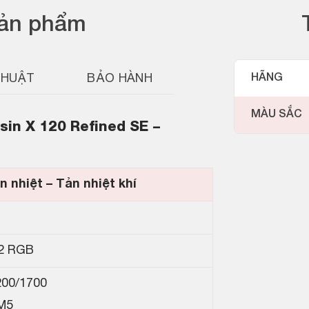
sản phẩm
THUẬT
BẢO HÀNH
HÃNG
MÀU SẮC
sin X 120 Refined SE –
n nhiệt – Tản nhiệt khí
2 RGB
200/1700
M5