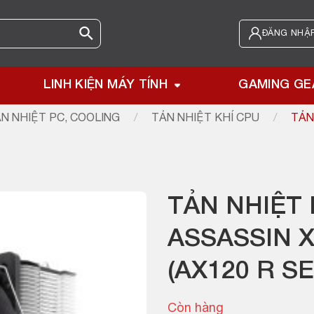
ĐĂNG NHẬP
LINH KIỆN MÁY TÍNH
GAMING GE
N NHIỆT PC, COOLING
/
TẢN NHIỆT KHÍ CPU
/
TẢN
TẢN NHIỆT
ASSASSIN X
(AX120 R SE
Còn hàng