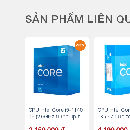
SẢN PHẨM LIÊN Q
-28%
-28%
3-1010
CPU Intel Core i5-1140
CPU Intel Cor
 up to
0F (2.6GHz turbo up to
0K (3.70 Up 
 luồng,
4.4Ghz, 6 nhân 12 luồn
| 20MB | 10C 