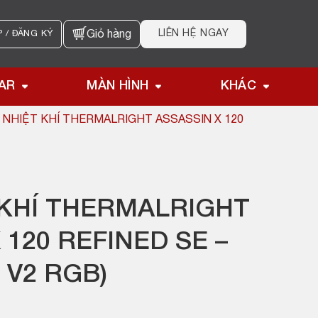
LIÊN HỆ NGAY
 / ĐĂNG KÝ
Giỏ hàng
AR
MÀN HÌNH
KHÁC
 NHIỆT KHÍ THERMALRIGHT ASSASSIN X 120
 KHÍ THERMALRIGHT
 120 REFINED SE –
 V2 RGB)