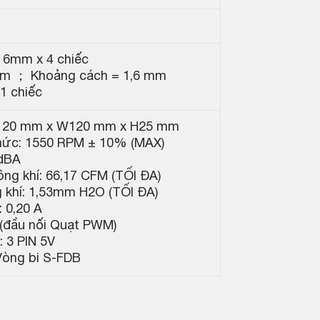
 6mm x 4 chiếc
 mm ； Khoảng cách = 1,6 mm
1 chiếc
L120 mm x W120 mm x H25 mm
mức: 1550 RPM ± 10% (MAX)
 dBA
ng khí: 66,17 CFM (TỐI ĐA)
 khí: 1,53mm H2O (TỐI ĐA)
 0,20 A
n (đầu nối Quạt PWM)
 3 PIN 5V
 Vòng bi S-FDB