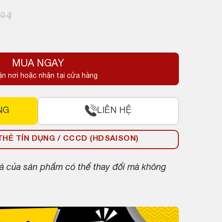
00
₫
MUA NGAY
ận nơi hoặc nhận tại cửa hàng
NG
LIÊN HỆ
HẺ TÍN DỤNG / CCCD (HDSAISON)
giá của sản phẩm có thể thay đổi mà không