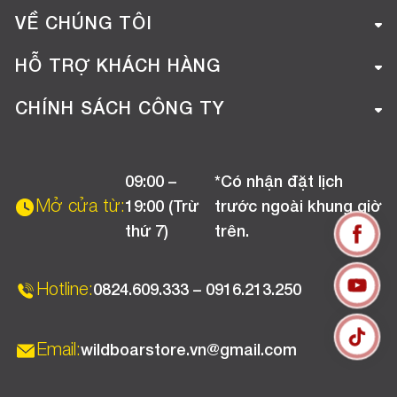
VỀ CHÚNG TÔI
Giới thiệu công ty
HỖ TRỢ KHÁCH HÀNG
Tuyển dụng
Hướng dẫn mua hàng online
CHÍNH SÁCH CÔNG TY
Liên hệ
Hướng dẫn thanh toán
Chính sách đổi trả
Chương trình khuyến mãi
09:00 –
*Có nhận đặt lịch
Chính sách bảo hành
Mở cửa từ:
19:00 (Trừ
trước ngoài khung giờ
Chính sách CSKH (Doanh nghiệp)
thứ 7)
trên.
Chính sách vận chuyển, kiểm hàng
Hotline:
0824.609.333 – 0916.213.250
Email:
wildboarstore.vn@gmail.com