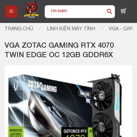
Skip
Tìm
to
kiếm:
content
TRANG CHỦ
/
LINH KIỆN MÁY TÍNH
/
VGA - CARD
VGA ZOTAC GAMING RTX 4070
TWIN EDGE OC 12GB GDDR6X