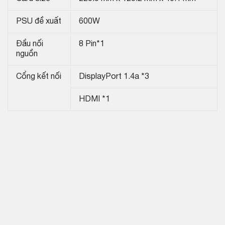
PSU đề xuất
600W
Đầu nối
8 Pin*1
nguồn
Cổng kết nối
DisplayPort 1.4a *3
HDMI *1