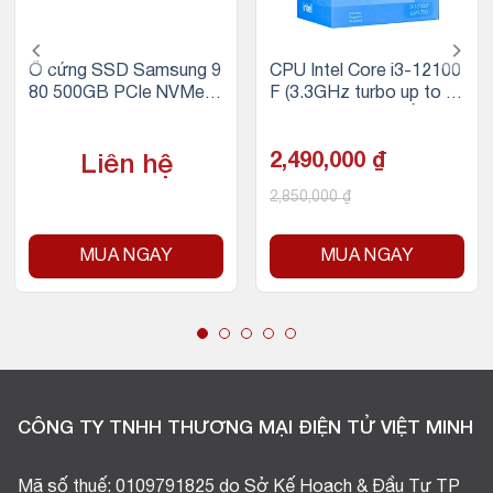
Ổ cứng SSD Samsung 9
CPU Intel Core i3-12100
80 500GB PCIe NVMe 3.
F (3.3GHz turbo up to 4.
0×4 (Đọc 3100MB/s – G
3GHz, 4 nhân 8 luồng, 12
hi 2600MB/s)
MB Cache, 58W)
2,490,000
₫
Liên hệ
2,850,000
₫
MUA NGAY
MUA NGAY
CÔNG TY TNHH THƯƠNG MẠI ĐIỆN TỬ VIỆT MINH
Mã số thuế: 0109791825 do Sở Kế Hoạch & Đầu Tư TP