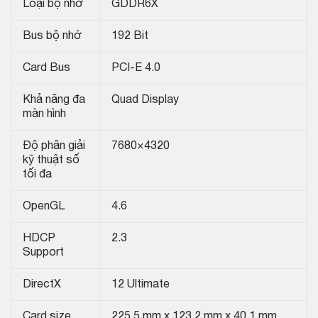
Loại bộ nhớ
GDDR6X
Bus bộ nhớ
192 Bit
Card Bus
PCI-E 4.0
Khả năng đa
Quad Display
màn hình
Độ phân giải
7680×4320
kỹ thuật số
tối đa
OpenGL
4.6
HDCP
2.3
Support
DirectX
12 Ultimate
Card size
225.5 mm x 123.2 mm x 40.1 mm