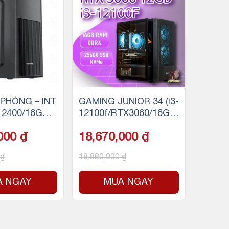
PHÒNG – INT
GAMING JUNIOR 34 (i3-
-12400/16GB R
12100f/RTX3060/16GB
 SSD)
RAM/256GB SSD)
,000
₫
18,670,000
₫
₫
18,880,000
₫
A NGAY
MUA NGAY