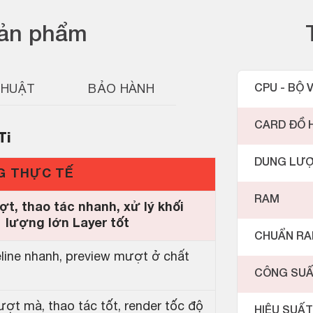
sản phẩm
THUẬT
BẢO HÀNH
CPU - BỘ V
CARD ĐỒ 
Ti
DUNG LƯ
G THỰC TẾ
RAM
t, thao tác nhanh, xử lý khối
lượng lớn Layer tốt
CHUẨN R
line nhanh, preview mượt ở chất
CÔNG SU
ợt mà, thao tác tốt, render tốc độ
HIỆU SUẤT