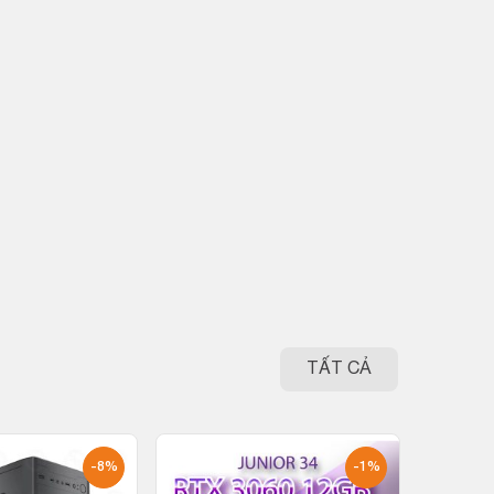
TẤT CẢ
-8%
-1%