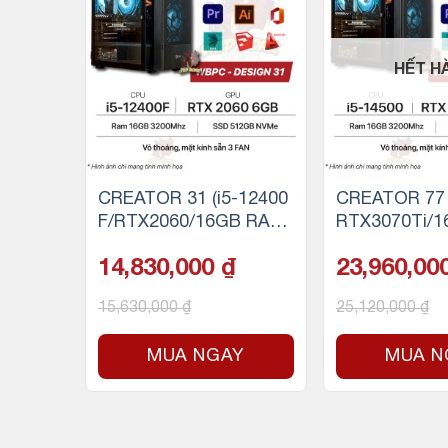
HẾT H
 40 (i
CREATOR 31 (i5-12400
CREATOR 77 (
/16GB
F/RTX2060/16GB RAM/
RTX3070Ti/1
)
500GB SSD NVMe)
500GB SSD 
14,830,000
₫
23,960,00
15,630,000
₫
25,120,000
₫
Y
MUA NGAY
MUA N