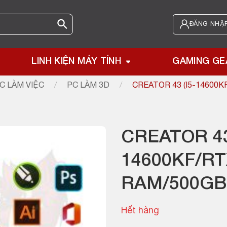
ĐĂNG NHẬP
LINH KIỆN MÁY TÍNH
GAMING GE
C LÀM VIỆC
/
PC LÀM 3D
/
CREATOR 43 (I5-14600
CREATOR 43
14600KF/RT
RAM/500GB
Hết hàng