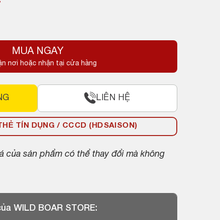
₫
MUA NGAY
ận nơi hoặc nhận tại cửa hàng
NG
LIÊN HỆ
HẺ TÍN DỤNG / CCCD (HDSAISON)
giá của sản phẩm có thể thay đổi mà không
 của WILD BOAR STORE: