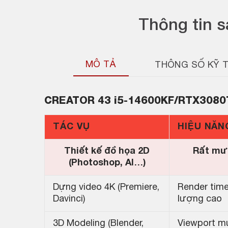
Thông tin 
MÔ TẢ
THÔNG SỐ KỸ 
CREATOR
43 i5-14600KF/RTX3080
TÁC VỤ
HIỆU NĂN
Thiết kế đồ họa 2D
Rất mượ
(Photoshop, AI…)
Dựng video 4K (Premiere,
Render time
Davinci)
lượng cao
3D Modeling (Blender,
Viewport mư