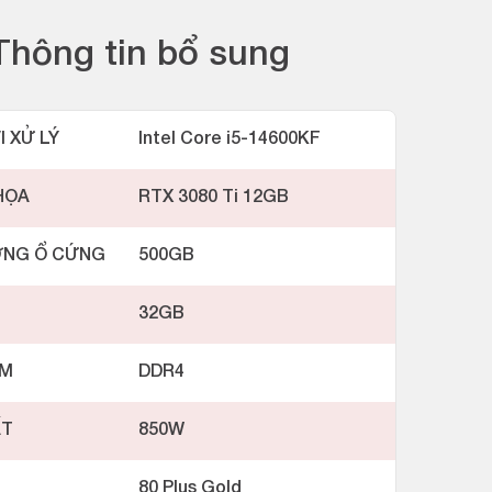
Thông tin bổ sung
I XỬ LÝ
Intel Core i5-14600KF
HỌA
RTX 3080 Ti 12GB
ỢNG Ổ CỨNG
500GB
32GB
AM
DDR4
ẤT
850W
80 Plus Gold