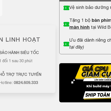
Vệ sinh bảo dưỡng 
Tặng 1 bộ
bàn phím
màn hình
tại Wild B
N LINH HOẠT
Ưu đãi dành riêng 
tại đây
)
BẢO HÀNH SIÊU TỐC
1 đổi 1 sau 30 phút
HỖ TRỢ TRỰC TUYẾN
Hotline:
0824.609.333