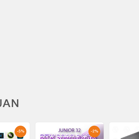
M
UAN
-5%
-2%