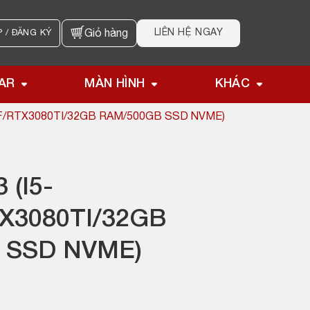
LIÊN HỆ NGAY
 / ĐĂNG KÝ
Giỏ hàng
AR
MÀN HÌNH
KHÁC
KF/RTX3080TI/32GB RAM/500GB SSD NVME)
 (I5-
X3080TI/32GB
 SSD NVME)