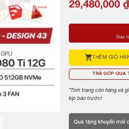
29,480,000
Giao t
THÊM
GIỎ HÀ
TRẢ GÓP QUA T
*Tình trạng còn hàng và 
kịp báo trước!
Quà tặng khuyến mãi