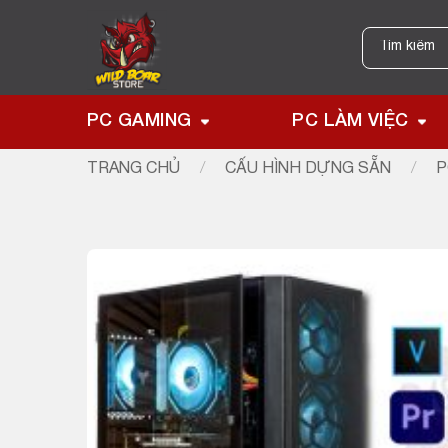
Skip
to
Tìm
kiếm:
content
PC GAMING
PC LÀM VIỆC
TRANG CHỦ
/
CẤU HÌNH DỰNG SẴN
/
P