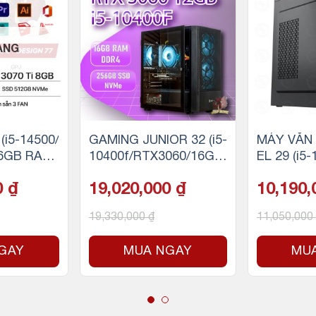
ÀNG
i5-14500/
GAMING JUNIOR 32 (i5-
MÁY VĂN 
6GB RAM/
10400f/RTX3060/16GB
EL 29 (i5
NVMe)
RAM/256GB SSD)
AM/256GB
0
₫
19,020,000
₫
10,190
19,330,000
₫
11,050,000
GAY
MUA NGAY
MU