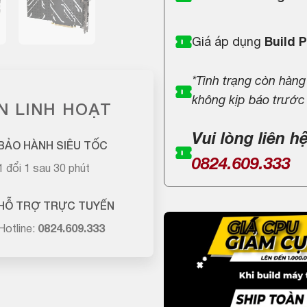
Giá áp dụng
Build 
*Tình trạng còn hàng
không kịp báo trước
N LINH HOẠT
Vui lòng liên h
BẢO HÀNH SIÊU TỐC
0824.609.333
1 đổi 1 sau 30 phút
HỖ TRỢ TRỰC TUYẾN
Hotline:
0824.609.333