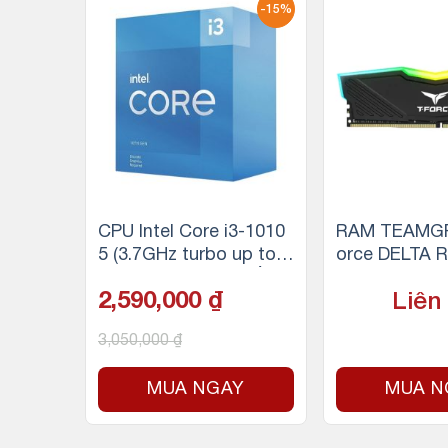
-28%
-15%
5-1140
CPU Intel Core i3-1010
RAM TEAMGR
 up to
5 (3.7GHz turbo up to
orce DELTA 
2 luồn
4.4Ghz, 4 nhân 8 luồng,
(1x8GB) DDR
2,590,000
₫
Liên
65W)
6MB Cache, 65W)
3,050,000
₫
Y
MUA NGAY
MUA N