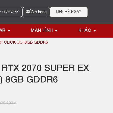
LIÊN HỆ NGAY
 / ĐĂNG KÝ
Giỏ hàng
AR
MÀN HÌNH
KHÁC
(1 CLICK OC) 8GB GDDR6
RTX 2070 SUPER EX
C) 8GB GDDR6
000,000
₫