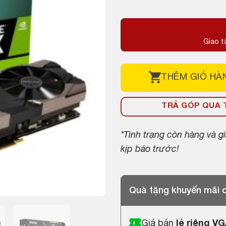
gốc
hiện
là:
tại
7,000,000 ₫.
là:
Giao t
4,700,000 ₫.
THÊM
GIỎ HÀ
TRẢ GÓP QUA T
*Tình trạng còn hàng và 
kịp báo trước!
Quà tặng khuyến mãi
Giá bán
lẻ riêng V