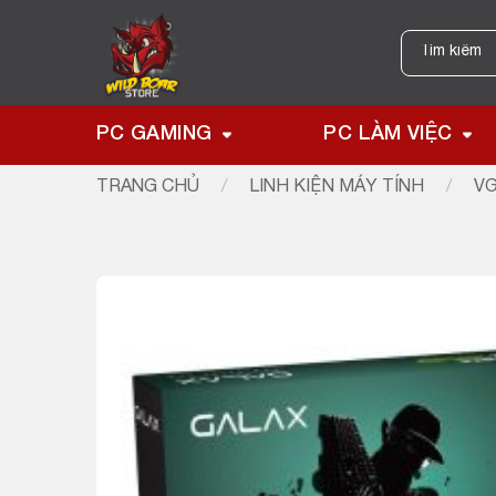
Skip
to
Tìm
kiếm:
content
PC GAMING
PC LÀM VIỆC
TRANG CHỦ
/
LINH KIỆN MÁY TÍNH
/
VG