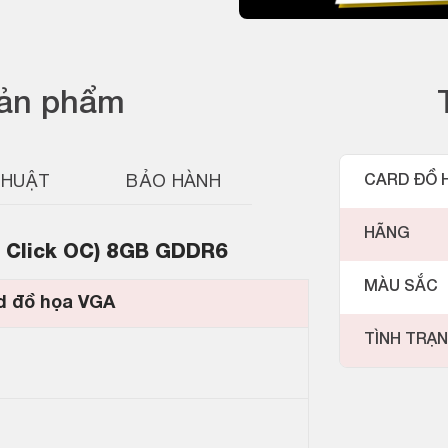
sản phẩm
THUẬT
BẢO HÀNH
CARD ĐỒ 
HÃNG
 Click OC) 8GB GDDR6
MÀU SẮC
d đồ họa VGA
TÌNH TRẠ