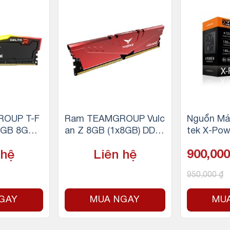
OUP T-F
Ram TEAMGROUP Vulc
Nguồn Má
RGB 8GB
an Z 8GB (1x8GB) DDR
tek X-Powe
4 3200MHz
4 3200Mhz (Đỏ)
W, 230V)
 hệ
Liên hệ
900,00
950,000
₫
GAY
MUA NGAY
MU