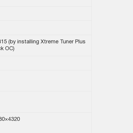
15 (by installing Xtreme Tuner Plus
ck OC)
680×4320