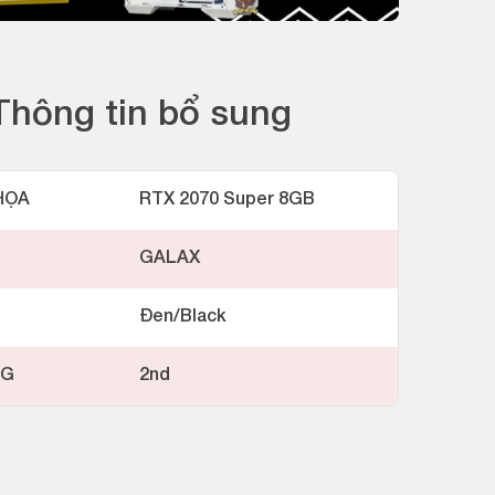
Thông tin bổ sung
HỌA
RTX 2070 Super 8GB
GALAX
Đen/Black
NG
2nd