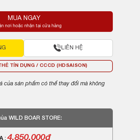
MUA NGAY
ận nơi hoặc nhận tại cửa hàng
NG
LIÊN HỆ
HẺ TÍN DỤNG / CCCD (HDSAISON)
giá của sản phẩm có thể thay đổi mà không
 của WILD BOAR STORE:
4.850.000
đ
GA
: