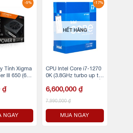
-5%
-17%
HẾT HÀNG
y Tính Xigma
CPU Intel Core i7-1270
r III 650 (600
0K (3.8GHz turbo up to
5.0Ghz, 12 nhân 20 luồn
0
₫
6,600,000
₫
g, 25MB Cache, 125W)
– Socket Intel LGA 170
7,990,000
₫
0/Alder Lake)
A NGAY
MUA NGAY