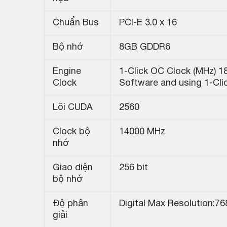
Chuẩn Bus
PCI-E 3.0 x 16
Bộ nhớ
8GB GDDR6
Engine
1-Click OC Clock (MHz) 18
Clock
Software and using 1-Cli
Lõi CUDA
2560
Clock bộ
14000 MHz
nhớ
Giao diện
256 bit
bộ nhớ
Độ phân
Digital Max Resolution:7
giải