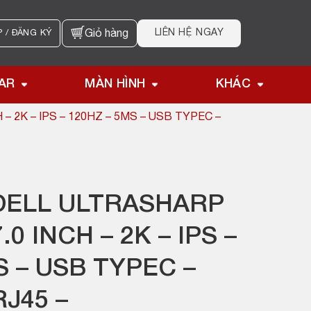
LIÊN HỆ NGAY
 / ĐĂNG KÝ
Giỏ hàng
AR
MÀN HÌNH
KHÁC
– 2K – IPS – 120HZ – 5MS – USB TYPEC –
DELL ULTRASHARP
.0 INCH – 2K – IPS –
S – USB TYPEC –
J45 –