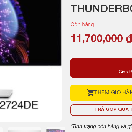
THUNDERBO
Còn hàng
11,700,000
Giao t
THÊM
GIỎ HÀ
TRẢ GÓP QUA T
*Tình trạng còn hàng và 