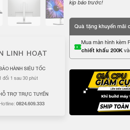
kịp báo trước!
Quà tặng khuyến mãi
Mua màn hình kèm
chiết khấu 200K
và
N LINH HOẠT
BẢO HÀNH SIÊU TỐC
1 đổi 1 sau 30 phút
HỖ TRỢ TRỰC TUYẾN
Hotline:
0824.609.333