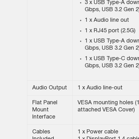
3 x USB Type-A dow
Gbps, USB 3.2 Gen 2
1 x Audio line out
1 x RJ45 port (2.5G)
1 x USB Type-A dow
Gbps, USB 3.2 Gen 2
1 x USB Type-C dow
Gbps, USB 3.2 Gen 2
Audio Output
1 x Audio line-out
Flat Panel
VESA mounting holes (
Mount
attached VESA Cover)
Interface
Cables
1 x Power cable