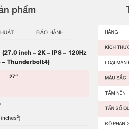
sản phẩm
THUẬT
BẢO HÀNH
HÃNG
KÍCH THƯ
(27.0 inch – 2K – IPS – 120Hz
 – Thunderbolt4)
LOẠI MÀN 
27″
MÀU SẮC
TẤM NỀN
m
TẦN SỐ Q
2
 inches
)
ĐỘ PHÂN G