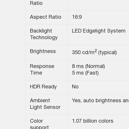
Ratio
Aspect Ratio
16:9
Backlight
LED Edgelight System
Technology
2
Brightness
350 cd/m
(typical)
Response
8 ms (Normal)
Time
5 ms (Fast)
HDR Ready
No
Ambient
Yes, auto brightness a
Light Sensor
Color
1.07 billion colors
support