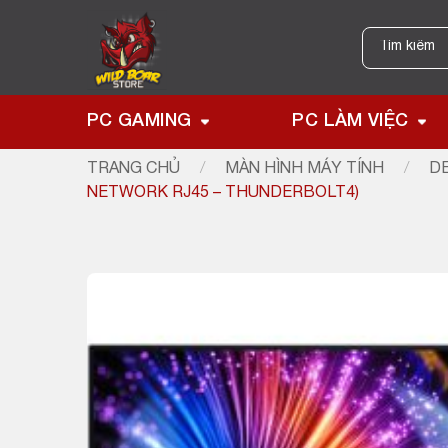
Skip
to
Tìm
kiếm:
content
PC GAMING
PC LÀM VIỆC
TRANG CHỦ
/
MÀN HÌNH MÁY TÍNH
/
D
NETWORK RJ45 – THUNDERBOLT4)