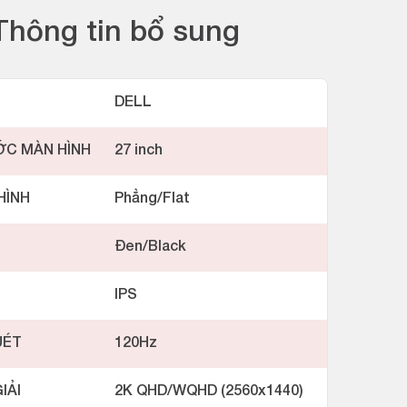
Thông tin bổ sung
DELL
ỚC MÀN HÌNH
27 inch
HÌNH
Phẳng/Flat
Đen/Black
IPS
UÉT
120Hz
IẢI
2K QHD/WQHD (2560x1440)