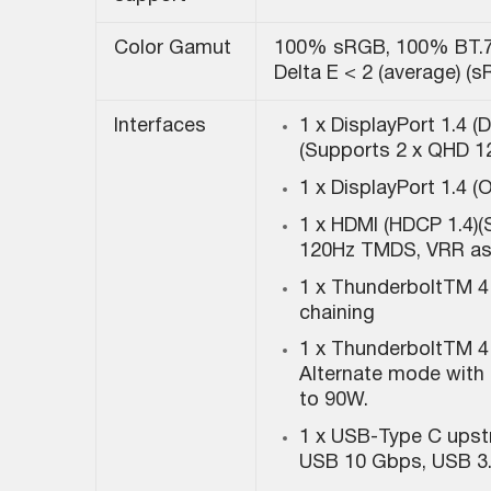
Color Gamut
100% sRGB, 100% BT.70
Delta E < 2 (average) (s
Interfaces
1 x DisplayPort 1.4 
(Supports 2 x QHD 12
1 x DisplayPort 1.4 (O
1 x HDMI (HDCP 1.4)
120Hz TMDS, VRR as p
1 x ThunderboltTM 4
chaining
1 x ThunderboltTM 4 
Alternate mode with 
to 90W.
1 x USB-Type C upst
USB 10 Gbps, USB 3