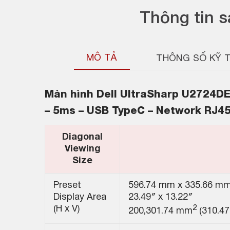
Thông tin 
MÔ TẢ
THÔNG SỐ KỸ 
Màn hình
Dell UltraSharp U2724DE 
– 5ms – USB TypeC – Network RJ45
Diagonal
Viewing
Size
Preset
596.74 mm x 335.66 m
Display Area
23.49″ x 13.22″
2
(H x V)
200,301.74 mm
(310.47