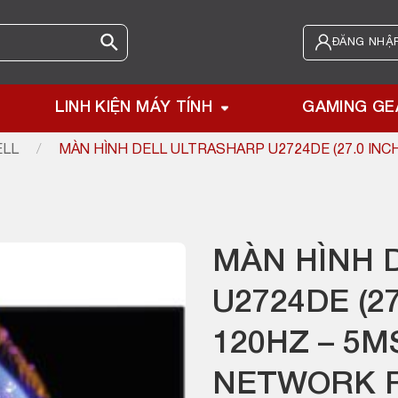
ĐĂNG NHẬP
LINH KIỆN MÁY TÍNH
GAMING GE
ELL
/
MÀN HÌNH DELL ULTRASHARP U2724DE (27.0 INCH 
MÀN HÌNH 
U2724DE (27
120HZ – 5M
NETWORK R