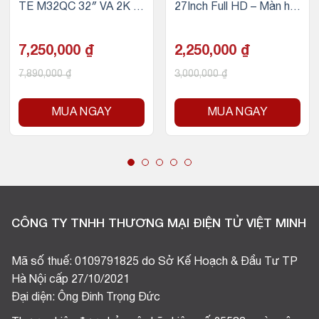
TE M32QC 32″ VA 2K 1
27Inch Full HD – Màn hìn
70Hz chuyên game
h LED CONG
7,250,000
₫
2,250,000
₫
7,890,000
₫
3,000,000
₫
MUA NGAY
MUA NGAY
CÔNG TY TNHH THƯƠNG MẠI ĐIỆN TỬ VIỆT MINH
Mã số thuế: 0109791825 do Sở Kế Hoạch & Đầu Tư TP
Hà Nội cấp 27/10/2021
Đại diện: Ông Đinh Trọng Đức