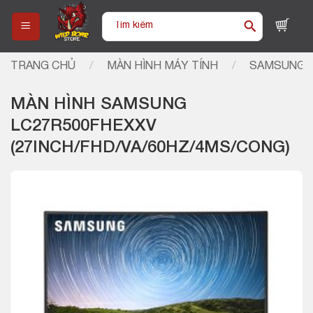
Skip
Tìm
to
kiếm:
content
TRANG CHỦ
/
MÀN HÌNH MÁY TÍNH
/
SAMSUNG
MÀN HÌNH SAMSUNG
LC27R500FHEXXV
(27INCH/FHD/VA/60HZ/4MS/CONG)