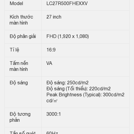
Model
LC27R500FHEXXV
Kích thước
27 inch
màn hình
Độ phân giải
FHD (1,920 x 1,080)
Tỉ lệ
16:9
Tấm nền
VA
màn hình
Độ sáng
Độ sáng: 250cd/m2
Độ sáng (Tối thiểu): 220cd/m2
Peak Brightness (Typical): 300cd/m2
cd/㎡
Độ tương
3000:1
phản