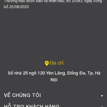
Thương hiệu được bảo vệ nhãn hiệu, số 25583, ngày công
bố 25/08/2023
Địa chỉ:
Số nhà 25 ngõ 120 Yên Lãng, Đống Đa, Tp. Hà
Nội
VỀ CHÚNG TÔI
Giới thiệu công ty