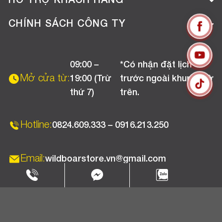
HỖ TRỢ KHÁCH HÀNG
Tuyển dụng
Hướng dẫn mua hàng online
CHÍNH SÁCH CÔNG TY
Liên hệ
Hướng dẫn thanh toán
Chính sách đổi trả
Chương trình khuyến mãi
09:00 –
*Có nhận đặt lịch
Chính sách bảo hành
Mở cửa từ:
19:00 (Trừ
trước ngoài khung giờ
Chính sách CSKH (Doanh nghiệp)
thứ 7)
trên.
Chính sách vận chuyển, kiểm hàng
Hotline:
0824.609.333 – 0916.213.250
Email:
wildboarstore.vn@gmail.com
Copyright 2025 © WBPC