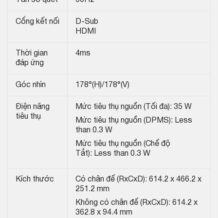
Tần số quét
60Hz
Cổng kết nối
D-Sub
HDMI
Thời gian
4ms
đáp ứng
Góc nhìn
178°(H)/178°(V)
Điện năng
Mức tiêu thụ nguồn (Tối đa): 35 W
tiêu thụ
Mức tiêu thụ nguồn (DPMS): Less
than 0.3 W
Mức tiêu thụ nguồn (Chế độ
Tắt): Less than 0.3 W
Kích thước
Có chân đế (RxCxD): 614.2 x 466.2 x
251.2 mm
Không có chân đế (RxCxD): 614.2 x
362.8 x 94.4 mm