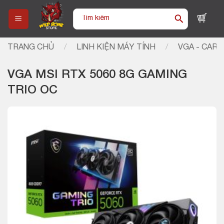
Skip
Tìm
to
kiếm:
content
TRANG CHỦ
/
LINH KIỆN MÁY TÍNH
/
VGA - CARD
VGA MSI RTX 5060 8G GAMING
TRIO OC