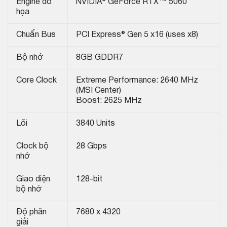
Engine đồ
NVIDIA® GeForce RTX™ 5060
họa
Chuẩn Bus
PCI Express® Gen 5 x16 (uses x8)
Bộ nhớ
8GB GDDR7
Core Clock
Extreme Performance: 2640 MHz
(MSI Center)
Boost: 2625 MHz
Lõi
3840 Units
Clock bộ
28 Gbps
nhớ
Giao diện
128-bit
bộ nhớ
Độ phân
7680 x 4320
giải