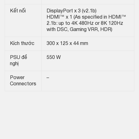
Kết nối
DisplayPort x 3 (v2.1b)
HDMI™ x 1 (As specified in HDMI™
2.1b: up to 4K 480Hz or 8K 120Hz
with DSC, Gaming VRR, HDR)
Kích thước
300 x 125 x 44 mm
PSU đề
550 W
nghị
Power
–
Connectors