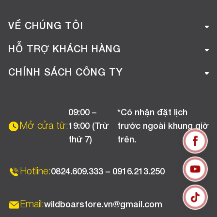
VỀ CHÚNG TÔI
Giới thiệu công ty
HỖ TRỢ KHÁCH HÀNG
Tuyển dụng
Hướng dẫn mua hàng online
CHÍNH SÁCH CÔNG TY
Liên hệ
Hướng dẫn thanh toán
Chính sách đổi trả
Chương trình khuyến mãi
09:00 –
*Có nhận đặt lịch
Chính sách bảo hành
Mở cửa từ:
19:00 (Trừ
trước ngoài khung giờ
Chính sách CSKH (Doanh nghiệp)
thứ 7)
trên.
Chính sách vận chuyển, kiểm hàng
Hotline:
0824.609.333 – 0916.213.250
Email:
wildboarstore.vn@gmail.com