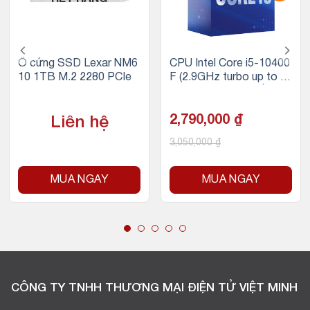
Ổ cứng SSD Lexar NM6
CPU Intel Core i5-10400
10 1TB M.2 2280 PCIe
F (2.9GHz turbo up to 4.
3Ghz, 6 nhân 12 luồng, 1
2MB Cache, 65W) – Soc
ket Intel LGA 1200
2,790,000
₫
Liên hệ
3,050,000
₫
MUA NGAY
MUA NGAY
CÔNG TY TNHH THƯƠNG MẠI ĐIỆN TỬ VIỆT MINH