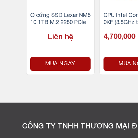
P T-F
Ổ cứng SSD Lexar NM6
CPU Intel Cor
 16GB
10 1TB M.2 2280 PCIe
0KF (3.8GHz t
3200M
o 5.0Ghz, 12 
Liên hệ
4,700,000
ồng, 25MB Ca
W) – Socket I
700/Alder Lak
Y
MUA NGAY
MUA N
CÔNG TY TNHH THƯƠNG MẠI ĐI