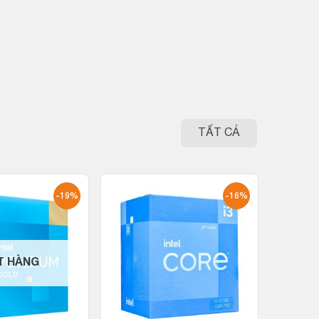
TẤT CẢ
-19%
-16%
T HÀNG