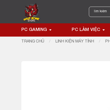
Skip
to
Tìm
kiếm:
content
PC GAMING
PC LÀM VIỆC
TRANG CHỦ
/
LINH KIỆN MÁY TÍNH
/
PH