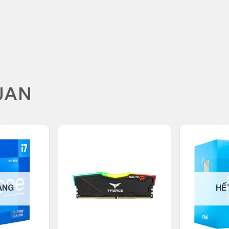
UAN
ÀNG
HẾ