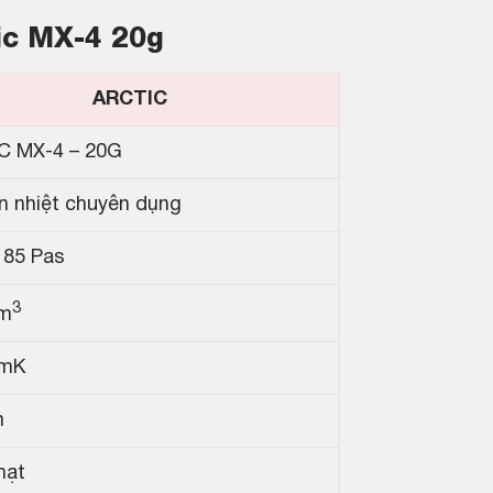
ic MX-4 20g
ARCTIC
C MX-4 – 20G
n nhiệt chuyên dụng
185 Pas
3
cm
/mK
m
hạt