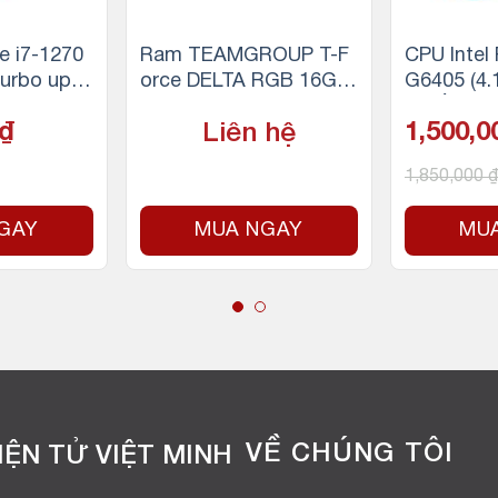
e i7-1270
Ram TEAMGROUP T-F
CPU Intel
urbo up t
orce DELTA RGB 16GB
G6405 (4.
nhân 20 lu
(1x16GB) DDR4 3200M
4 luồng, 
₫
Liên hệ
1,500,
che, 125
Hz (Đen)
W) – Sock
ntel LGA 1
200
1,850,000
₫
e)
GAY
MUA NGAY
MU
VỀ CHÚNG TÔI
ỆN TỬ VIỆT MINH