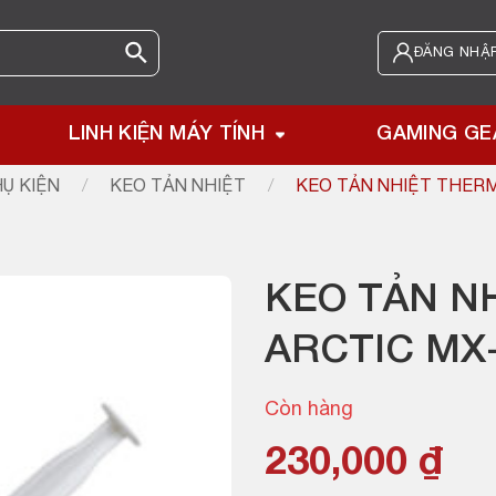
ĐĂNG NHẬP
LINH KIỆN MÁY TÍNH
GAMING GE
Ụ KIỆN
/
KEO TẢN NHIỆT
/
KEO TẢN NHIỆT THERM
KEO TẢN N
ARCTIC MX-
Còn hàng
230,000
₫