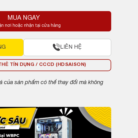
MUA NGAY
ận nơi hoặc nhận tại cửa hàng
NG
LIÊN HỆ
HẺ TÍN DỤNG / CCCD (HDSAISON)
giá của sản phẩm có thể thay đổi mà không