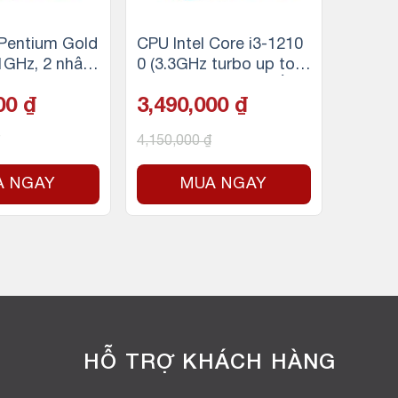
 Pentium Gold
CPU Intel Core i3-1210
1GHz, 2 nhân
0 (3.3GHz turbo up to
4MB Cache, 58
4.3GHz, 4 nhân 8 luồng,
000
₫
3,490,000
₫
et Intel LGA 1
12MB Cache, 58W)- So
cket Intel LGA 1700)
4,150,000
₫
A NGAY
MUA NGAY
HỖ TRỢ KHÁCH HÀNG