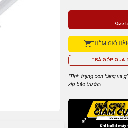
Giao t
THÊM
GIỎ HÀ
TRẢ GÓP QUA T
*Tình trạng còn hàng và 
kịp báo trước!