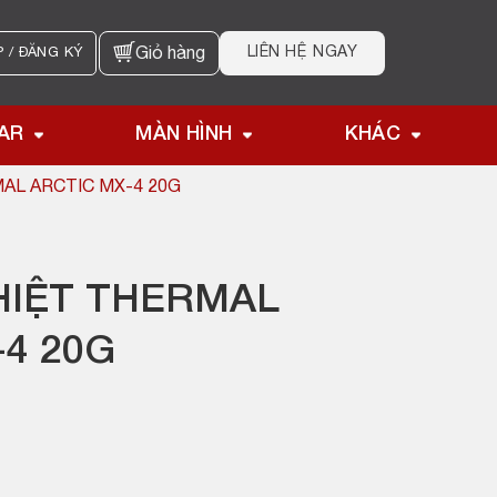
LIÊN HỆ NGAY
 / ĐĂNG KÝ
Giỏ hàng
AR
MÀN HÌNH
KHÁC
AL ARCTIC MX-4 20G
HIỆT THERMAL
4 20G