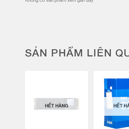
Không có sản phẩm xem gần đây
SẢN PHẨM LIÊN Q
HẾT HÀNG
HẾT H