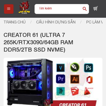
Skip
Tìm
to
kiếm:
content
TRANG CHỦ
/
CẤU HÌNH DỰNG SẴN
/
PC LÀM VI
CREATOR 61 (ULTRA 7
265K/RTX3090/64GB RAM
DDR5/2TB SSD NVME)