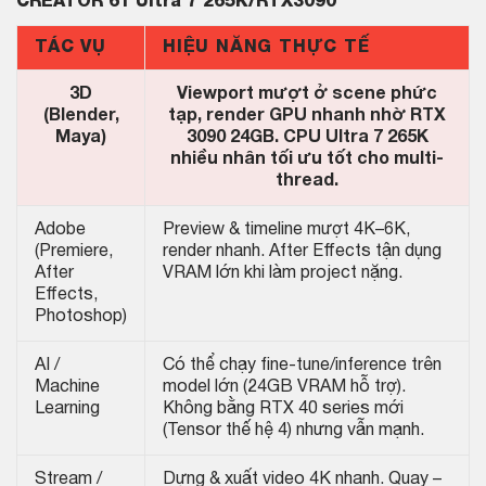
CREATOR 61 Ultra 7 265K/RTX3090
TÁC VỤ
HIỆU NĂNG THỰC TẾ
3D
Viewport mượt ở scene phức
(Blender,
tạp, render GPU nhanh nhờ RTX
Maya)
3090 24GB. CPU Ultra 7 265K
nhiều nhân tối ưu tốt cho multi-
thread.
Adobe
Preview & timeline mượt 4K–6K,
(Premiere,
render nhanh. After Effects tận dụng
After
VRAM lớn khi làm project nặng.
Effects,
Photoshop)
AI /
Có thể chạy fine-tune/inference trên
Machine
model lớn (24GB VRAM hỗ trợ).
Learning
Không bằng RTX 40 series mới
(Tensor thế hệ 4) nhưng vẫn mạnh.
Stream /
Dựng & xuất video 4K nhanh. Quay –