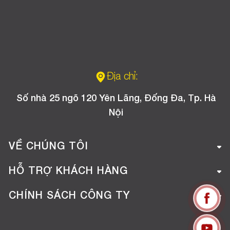
Địa chỉ:
Số nhà 25 ngõ 120 Yên Lãng, Đống Đa, Tp. Hà
Nội
VỀ CHÚNG TÔI
Giới thiệu công ty
HỖ TRỢ KHÁCH HÀNG
Tuyển dụng
Hướng dẫn mua hàng online
CHÍNH SÁCH CÔNG TY
Liên hệ
Hướng dẫn thanh toán
Chính sách đổi trả