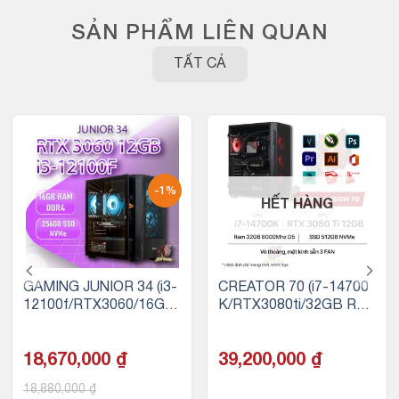
SẢN PHẨM LIÊN QUAN
TẤT CẢ
-1%
HẾT HÀNG
GAMING JUNIOR 34 (i3-
CREATOR 70 (i7-14700
12100f/RTX3060/16GB
K/RTX3080ti/32GB RA
RAM/256GB SSD)
M DDR5/500GB SSD N
VMe)
18,670,000
₫
39,200,000
₫
18,880,000
₫