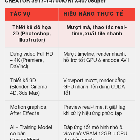
CREATOR
39 i7-
14700K
/RTX4070Super
TÁC VỤ
HIỆU NĂNG THỰC TẾ
Thiết kế đồ họa
Mượt mà, thao tác real-
2D (Photoshop,
time, xuất file nhanh
Illustrator)
Dựng video Full HD
Mượt timeline, render nhanh,
– 4K (Premiere,
hỗ trợ tốt GPU & encode AV1
DaVinci)
Thiết kế 3D
Viewport mượt, render bằng
(Blender, Cinema
GPU nhanh, tận dụng CUDA
4D, 3ds Max)
tốt
Motion graphics,
Preview real-time, ít giật lag
After Effects
khi xử lý hiệu ứng phức tạp
AI – Training Model
Đáp ứng tốt mô hình nhỏ &
cơ bản
vừa nhờ VRAM 12GB + CPU