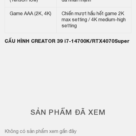
(TensorFlow)
đa nhân mạnh
Game AAA (2K, 4K)
Chiến mượt hầu hết game 2K
max setting / 4K medium-high
setting
CẤU HÌNH CREATOR 39 i7-14700K/RTX4070Super
SẢN PHẨM ĐÃ XEM
Không có sản phẩm xem gần đây