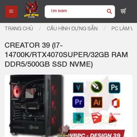
Skip
Tìm
to
kiếm:
content
TRANG CHỦ
/
CẤU HÌNH DỰNG SẴN
/
PC LÀM VI
CREATOR 39 (I7-
14700K/RTX4070SUPER/32GB RAM
DDR5/500GB SSD NVME)