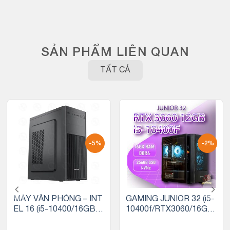
SẢN PHẨM LIÊN QUAN
TẤT CẢ
-5%
-2%
MÁY VĂN PHÒNG – INT
GAMING JUNIOR 32 (i5-
EL 16 (i5-10400/16GB R
10400f/RTX3060/16GB
AM/256GB SSD)
RAM/256GB SSD)