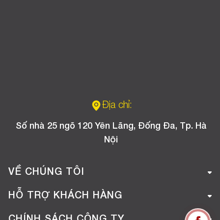
Địa chỉ:
Số nhà 25 ngõ 120 Yên Lãng, Đống Đa, Tp. Hà
Nội
VỀ CHÚNG TÔI
Giới thiệu công ty
HỖ TRỢ KHÁCH HÀNG
Tuyển dụng
Hướng dẫn mua hàng online
CHÍNH SÁCH CÔNG TY