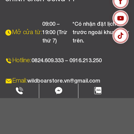
Liên hệ
Hướng dẫn thanh toán
Chính sách đổi trả
Chương trình khuyến mãi
09:00 –
*Có nhận đặt lịch
Chính sách bảo hành
Mở cửa từ:
19:00 (Trừ
trước ngoài khung giờ
Chính sách CSKH (Doanh nghiệp)
thứ 7)
trên.
Chính sách vận chuyển, kiểm hàng
Hotline:
0824.609.333 – 0916.213.250
Email:
wildboarstore.vn@gmail.com
Copyright 2025 © WBPC