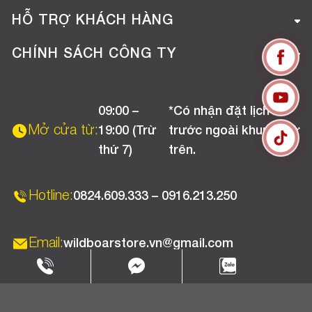
Giới thiệu công ty
HỖ TRỢ KHÁCH HÀNG
Tuyển dụng
Hướng dẫn mua hàng online
CHÍNH SÁCH CÔNG TY
Liên hệ
Hướng dẫn thanh toán
Chính sách đổi trả
Chương trình khuyến mãi
09:00 –
*Có nhận đặt lịch
Chính sách bảo hành
Mở cửa từ:
19:00 (Trừ
trước ngoài khung giờ
Chính sách CSKH (Doanh nghiệp)
thứ 7)
trên.
Chính sách vận chuyển, kiểm hàng
Hotline:
0824.609.333 – 0916.213.250
Email:
wildboarstore.vn@gmail.com