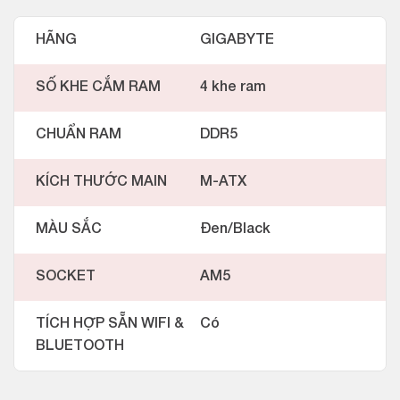
HÃNG
GIGABYTE
SỐ KHE CẮM RAM
4 khe ram
CHUẨN RAM
DDR5
KÍCH THƯỚC MAIN
M-ATX
MÀU SẮC
Đen/Black
SOCKET
AM5
TÍCH HỢP SẴN WIFI &
Có
BLUETOOTH