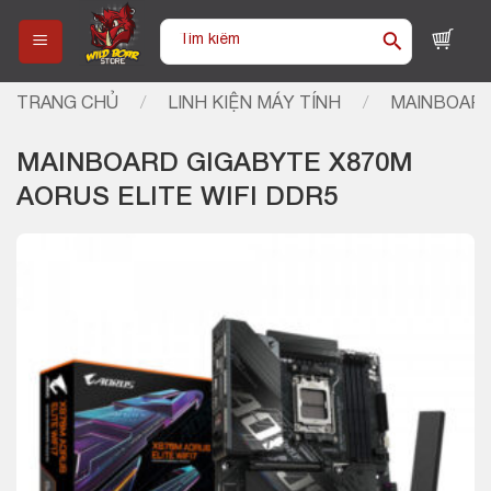
Skip
Tìm
to
kiếm:
content
TRANG CHỦ
/
LINH KIỆN MÁY TÍNH
/
MAINBOARD
MAINBOARD GIGABYTE X870M
AORUS ELITE WIFI DDR5