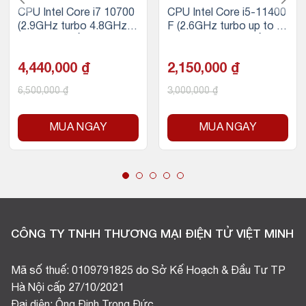
CPU Intel Core i7 10700
CPU Intel Core i5-11400
(2.9GHz turbo 4.8GHz |
F (2.6GHz turbo up to 4.
8 nhân 16 luồng | 16MB
4Ghz, 6 nhân 12 luồng, 1
Cache | 65W)
2MB Cache, 65W)
4,440,000
₫
2,150,000
₫
6,500,000
₫
3,000,000
₫
MUA NGAY
MUA NGAY
CÔNG TY TNHH THƯƠNG MẠI ĐIỆN TỬ VIỆT MINH
Mã số thuế: 0109791825 do Sở Kế Hoạch & Đầu Tư TP
Hà Nội cấp 27/10/2021
Đại diện: Ông Đinh Trọng Đức