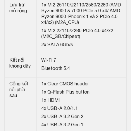
Lưu trữ
1x M.2 25110/22110/2580/2280 (AMD
mở rộng
Ryzen 9000 & 7000 PCIe 5.0 x4/ AMD
Ryzen 8000-Phoenix 1 và 2 PCIe 4.0
x4/x2) (M2A_CPU)
1x M.2 22110/2280 PCIe 4.0 x4/x2
(M2C_SB/Chipset)
2x SATA 6Gb/s
Kết nối
Wi-Fi 7
không dây
Bluetooth 5.4
Cổng kết
1x Clear CMOS header
nối phía
1x Q-Flash Plus button
sau
1x HDMI
4x USB-A 2.0/1.1
2x USB-A 3.2 Gen 2
4x USB-A 3.2 Gen 1