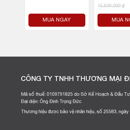
15,630,000
₫
Y
MUA NGAY
MUA N
CÔNG TY TNHH THƯƠNG MẠI ĐI
Mã số thuế: 0109791825 do Sở Kế Hoạch & Đầu Tư
Đại diện: Ông Đinh Trọng Đức
Thương hiệu được bảo vệ nhãn hiệu, số 25583, ngày