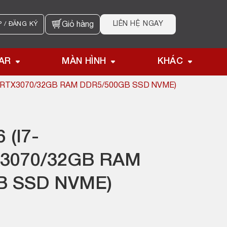
LIÊN HỆ NGAY
 / ĐĂNG KÝ
Giỏ hàng
AR
MÀN HÌNH
KHÁC
K/RTX3070/32GB RAM DDR5/500GB SSD NVME)
 (I7-
X3070/32GB RAM
B SSD NVME)