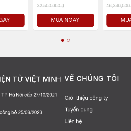
32,500,000
₫
16,340,000
GAY
MUA NGAY
MU
VỀ CHÚNG TÔI
ỆN TỬ VIỆT MINH
 TP Hà Nội cấp 27/10/2021
Giới thiệu công ty
Tuyển dụng
 công bố 25/08/2023
Liên hệ