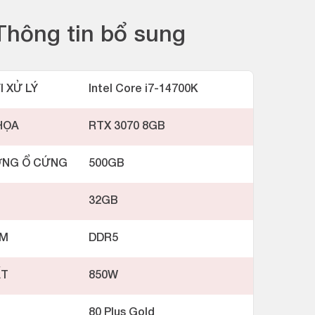
Thông tin bổ sung
I XỬ LÝ
Intel Core i7-14700K
HỌA
RTX 3070 8GB
ỢNG Ổ CỨNG
500GB
32GB
AM
DDR5
ẤT
850W
80 Plus Gold