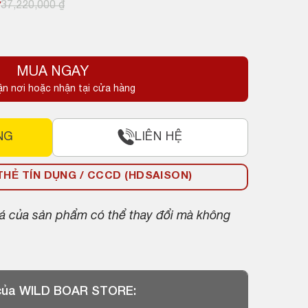
₫
37,220,000
₫
MUA NGAY
.
ận nơi hoặc nhận tại cửa hàng
.
NG
LIÊN HỆ
HẺ TÍN DỤNG / CCCD (HDSAISON)
giá của sản phẩm có thể thay đổi mà không
 của WILD BOAR STORE: