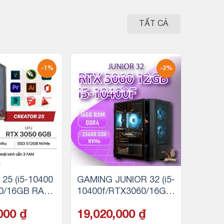
TẤT CẢ
-1%
-2%
25 (i5-10400
GAMING JUNIOR 32 (i5-
0/16GB RAM/
10400f/RTX3060/16GB
D NVMe)
RAM/256GB SSD)
,000
₫
19,020,000
₫