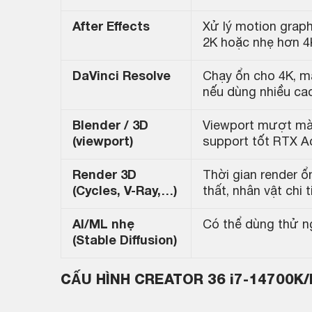
After Effects
Xử lý motion graph
2K hoặc nhẹ hơn 4
DaVinci Resolve
Chạy ổn cho 4K, m
nếu dùng nhiều ca
Blender / 3D
Viewport mượt mà 
(viewport)
support tốt RTX A
Render 3D
Thời gian render 
(Cycles, V-Ray,…)
thất, nhân vật chi 
AI/ML nhẹ
Có thể dùng thử n
(Stable Diffusion)
CẤU HÌNH CREATOR 36 i7-14700K