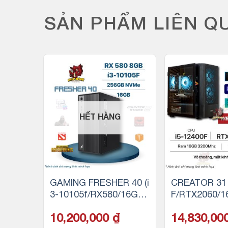
SẢN PHẨM LIÊN Q
-5%
HẾT HÀNG
14500/
GAMING FRESHER 40 (i
CREATOR 31 
B RAM/
3-10105f/RX580/16GB
F/RTX2060/1
e)
RAM/256GB SSD)
500GB SSD 
10,200,000
₫
14,830,00