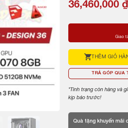
Giá
Giá
36,460,000
gốc
hiện
là:
tại
37,220,000 ₫
là:
Giao t
36,460,000 ₫
THÊM
GIỎ HÀ
TRẢ GÓP QUA T
*Tình trạng còn hàng và 
kịp báo trước!
Quà tặng khuyến mãi