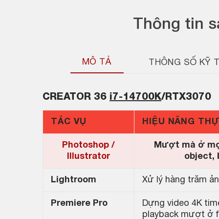
Thông tin 
MÔ TẢ
THÔNG SỐ KỸ 
CREATOR
36
i7-14700K
/RTX3070
TÁC VỤ
HIỆU NĂNG TH
Photoshop /
Mượt mà ở mọi 
Illustrator
object,
Lightroom
Xử lý hàng trăm ả
Premiere Pro
Dựng video 4K time
playback mượt ở fu