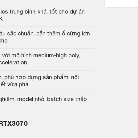
ics trung bình-khá, tốt cho dự án
K
àu sắc chuẩn, cần thêm ổ cứng lớn
che
với mô hình medium-high poly,
cceleration
ổn, phù hợp dựng sản phẩm, nội
tiết vừa phải
ghiệm, model nhỏ, batch size thấp
/RTX3070