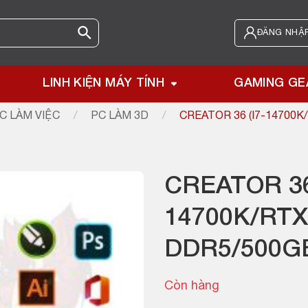
ĐĂNG NHẬP
LINH KIỆN MÁY TÍNH
GAMING GE
C LÀM VIỆC
/
PC LÀM 3D
/
CREATOR 36 (I7-14700
CREATOR 36
14700K/RT
DDR5/500G
Còn hàng