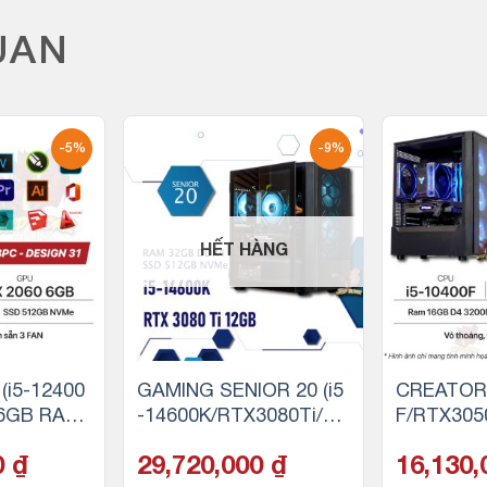
UAN
-5%
-9%
HẾT HÀNG
(i5-12400
GAMING SENIOR 20 (i5
CREATOR 
6GB RAM/
-14600K/RTX3080Ti/32
F/RTX305
NVMe)
GB RAM/500GB SSD N
500GB SS
0
₫
29,720,000
₫
16,130
VMe)