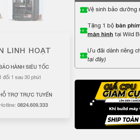
Vệ sinh bảo dưỡng 
Tặng 1 bộ
bàn phím
màn hình
tại Wild B
N LINH HOẠT
Ưu đãi dành riêng 
tại đây
)
BẢO HÀNH SIÊU TỐC
1 đổi 1 sau 30 phút
HỖ TRỢ TRỰC TUYẾN
Hotline:
0824.609.333