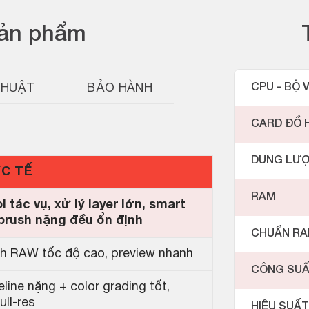
sản phẩm
THUẬT
BẢO HÀNH
CPU - BỘ V
CARD ĐỒ 
DUNG LƯ
ỰC TẾ
RAM
tác vụ, xử lý layer lớn, smart
 brush nặng đều ổn định
CHUẨN R
nh RAW tốc độ cao, preview nhanh
CÔNG SU
line nặng + color grading tốt,
ll-res
HIỆU SUẤT