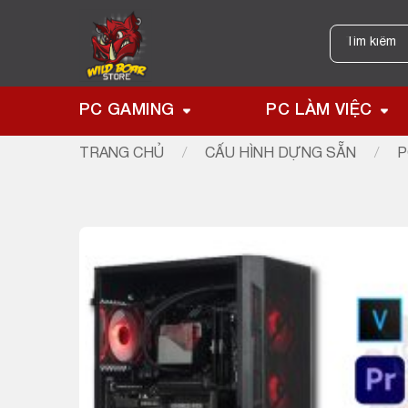
Skip
to
Tìm
kiếm:
content
PC GAMING
PC LÀM VIỆC
TRANG CHỦ
/
CẤU HÌNH DỰNG SẴN
/
P