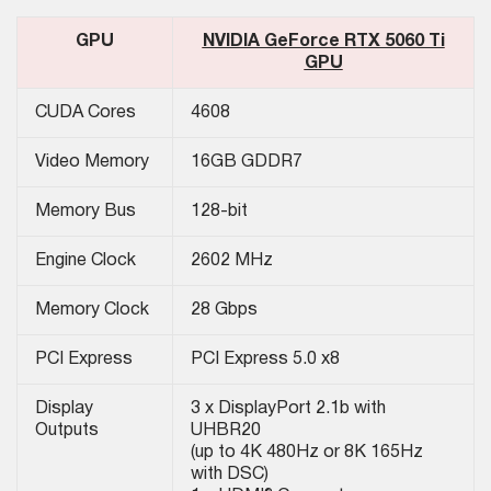
GPU
NVIDIA GeForce RTX 5060 Ti
GPU
CUDA Cores
4608
Video Memory
16GB GDDR7
Memory Bus
128-bit
Engine Clock
2602 MHz
Memory Clock
28 Gbps
PCI Express
PCI Express 5.0 x8
Display
3 x DisplayPort 2.1b with
Outputs
UHBR20
(up to 4K 480Hz or 8K 165Hz
with DSC)