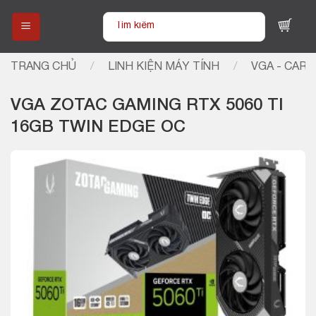
Skip
Tìm
to
kiếm:
content
TRANG CHỦ
/
LINH KIỆN MÁY TÍNH
/
VGA - CARD
VGA ZOTAC GAMING RTX 5060 TI
16GB TWIN EDGE OC