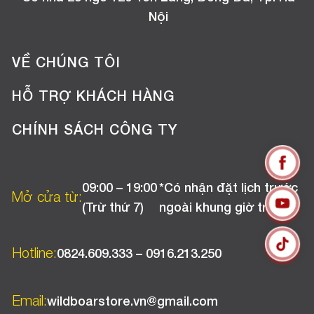
Nội
VỀ CHÚNG TÔI
Giới thiệu công ty
HỖ TRỢ KHÁCH HÀNG
Tuyển dụng
Hướng dẫn mua hàng online
CHÍNH SÁCH CÔNG TY
Liên hệ
Hướng dẫn thanh toán
Chính sách đổi trả
Chương trình khuyến mãi
09:00 –
*Có nhận đặt lịch
Chính sách bảo hành
Mở cửa từ:
19:00 (Trừ
trước ngoài khung giờ
Chính sách CSKH (Doanh nghiệp)
thứ 7)
trên.
Chính sách vận chuyển, kiểm hàng
Hotline:
0824.609.333 – 0916.213.250