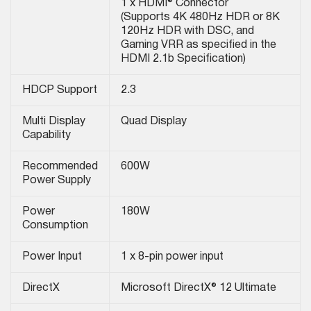
1 x HDMI® Connector
(Supports 4K 480Hz HDR or 8K
120Hz HDR with DSC, and
Gaming VRR as specified in the
HDMI 2.1b Specification)
HDCP Support
2.3
Multi Display
Quad Display
Capability
Recommended
600W
Power Supply
Power
180W
Consumption
Power Input
1 x 8-pin power input
DirectX
Microsoft DirectX® 12 Ultimate