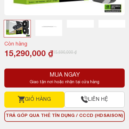
Còn hàng
Giá
Giá
15,290,000
₫
15,690,000
₫
gốc
hiện
là:
tại
MUA NGAY
15,690,000 ₫.
là:
Giao tận nơi hoặc nhận tại cửa hàng
15,290,000 ₫.
GIỎ HÀNG
LIÊN HỆ
TRẢ GÓP QUA THẺ TÍN DỤNG / CCCD (HDSAISON)