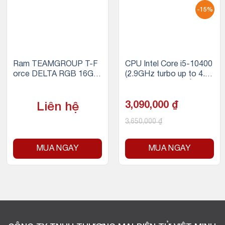
-15%
Ram TEAMGROUP T-F
CPU Intel Core i5-10400
orce DELTA RGB 16GB
(2.9GHz turbo up to 4.3
(1x16GB) DDR4 3200M
GHz, 6 nhân 12 luồng, 12
Hz (Đen)
MB Cache, 65W) – Sock
et Intel LGA 1200
3,090,000
₫
Liên hệ
3,650,000
₫
MUA NGAY
MUA NGAY