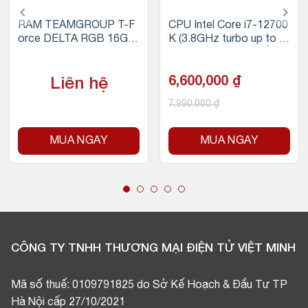
RAM TEAMGROUP T-F
CPU Intel Core i7-12700
orce DELTA RGB 16GB
K (3.8GHz turbo up to 5.
(1x16GB) DDR4 3200M
0Ghz, 12 nhân 20 luồng,
Hz (Trắng)
25MB Cache, 125W) – S
ocket Intel LGA 1700/Al
6,600,000
₫
Liên hệ
der Lake)
7,990,000
₫
MUA NGAY
MUA NGAY
CÔNG TY TNHH THƯƠNG MẠI ĐIỆN TỬ VIỆT MINH
Mã số thuế: 0109791825 do Sở Kế Hoạch & Đầu Tư TP
Hà Nội cấp 27/10/2021