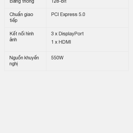
Băng thông
128-bit
Chuẩn giao
PCI Express 5.0
tiếp
Kết nối hình
3 x DisplayPort
ảnh
1 x HDMI
Nguồn khuyến
550W
nghị