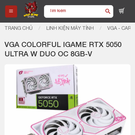
Skip
Tìm
to
kiếm:
content
TRANG CHỦ
/
LINH KIỆN MÁY TÍNH
/
VGA - CARD
VGA COLORFUL IGAME RTX 5050
ULTRA W DUO OC 8GB-V