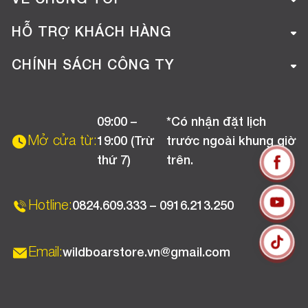
VỀ CHÚNG TÔI
Giới thiệu công ty
HỖ TRỢ KHÁCH HÀNG
Tuyển dụng
Hướng dẫn mua hàng online
CHÍNH SÁCH CÔNG TY
Liên hệ
Hướng dẫn thanh toán
Chính sách đổi trả
Chương trình khuyến mãi
09:00 –
*Có nhận đặt lịch
Chính sách bảo hành
Mở cửa từ:
19:00 (Trừ
trước ngoài khung giờ
Chính sách CSKH (Doanh nghiệp)
thứ 7)
trên.
Chính sách vận chuyển, kiểm hàng
Hotline:
0824.609.333 – 0916.213.250
Email:
wildboarstore.vn@gmail.com