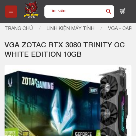
Skip
Tìm
to
kiếm:
content
TRANG CHỦ
/
LINH KIỆN MÁY TÍNH
/
VGA - CARD
VGA ZOTAC RTX 3080 TRINITY OC
WHITE EDITION 10GB