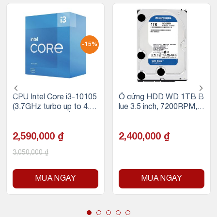
-15%
CPU Intel Core i3-10105
Ổ cứng HDD WD 1TB B
(3.7GHz turbo up to 4.4
lue 3.5 inch, 7200RPM, S
Ghz, 4 nhân 8 luồng, 6M
ATA, 64MB Cache
B Cache, 65W)
2,590,000
₫
2,400,000
₫
3,050,000
₫
MUA NGAY
MUA NGAY