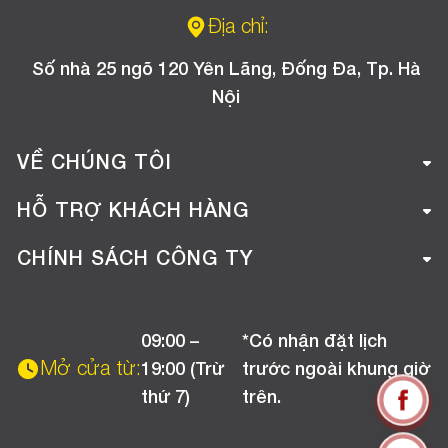
Địa chỉ:
Số nhà 25 ngõ 120 Yên Lãng, Đống Đa, Tp. Hà
Nội
VỀ CHÚNG TÔI
Giới thiệu công ty
HỖ TRỢ KHÁCH HÀNG
Tuyển dụng
Hướng dẫn mua hàng online
CHÍNH SÁCH CÔNG TY
Liên hệ
Hướng dẫn thanh toán
Chính sách đổi trả
Chương trình khuyến mãi
09:00 –
*Có nhận đặt lịch
Chính sách bảo hành
Mở cửa từ:
19:00 (Trừ
trước ngoài khung giờ
Chính sách CSKH (Doanh nghiệp)
thứ 7)
trên.
Chính sách vận chuyển, kiểm hàng