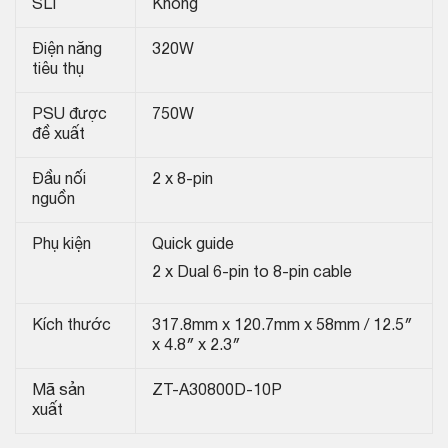
SLI
Không
Điện năng
320W
tiêu thụ
PSU được
750W
đề xuất
Đầu nối
2 x 8-pin
nguồn
Phụ kiện
Quick guide
2 x Dual 6-pin to 8-pin cable
Kích thước
317.8mm x 120.7mm x 58mm / 12.5″
x 4.8″ x 2.3″
Mã sản
ZT-A30800D-10P
xuất