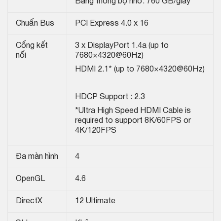
Băng thông bộ nhớ: 760 GB/giây
Chuẩn Bus
PCI Express 4.0 x 16
Cổng kết
3 x DisplayPort 1.4a (up to
nối
7680×4320@60Hz)
HDMI 2.1* (up to 7680×4320@60Hz)
HDCP Support : 2.3
*Ultra High Speed HDMI Cable is
required to support 8K/60FPS or
4K/120FPS
Đa màn hình
4
OpenGL
4.6
DirectX
1‎2 Ultimate