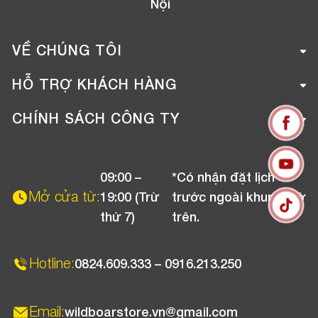
Nội
VỀ CHÚNG TÔI
Giới thiệu công ty
HỖ TRỢ KHÁCH HÀNG
Tuyển dụng
Hướng dẫn mua hàng online
CHÍNH SÁCH CÔNG TY
Liên hệ
Hướng dẫn thanh toán
Chính sách đổi trả
Chương trình khuyến mãi
09:00 –
*Có nhận đặt lịch
Chính sách bảo hành
Mở cửa từ:
19:00 (Trừ
trước ngoài khung giờ
Chính sách CSKH (Doanh nghiệp)
thứ 7)
trên.
Chính sách vận chuyển, kiểm hàng
Hotline:
0824.609.333 – 0916.213.250
Email:
wildboarstore.vn@gmail.com