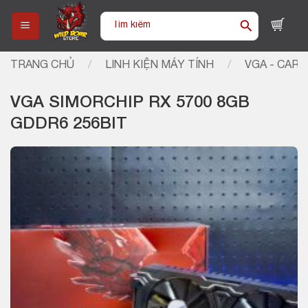
Skip
Tìm
to
kiếm:
content
TRANG CHỦ
/
LINH KIỆN MÁY TÍNH
/
VGA - CARD
VGA SIMORCHIP RX 5700 8GB
GDDR6 256BIT