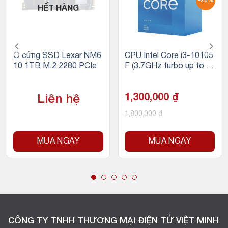
-28%
HẾT HÀNG
Ổ cứng SSD Lexar NM6
CPU Intel Core i3-10105
10 1TB M.2 2280 PCIe
F (3.7GHz turbo up to 4.
4Ghz, 4 nhân 8 luồng, 6
MB Cache, 65W)
1,300,000
₫
Liên hệ
1,800,000
₫
MUA NGAY
MUA NGAY
CÔNG TY TNHH THƯƠNG MẠI ĐIỆN TỬ VIỆT MINH