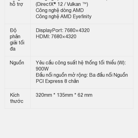
hỗ trợ
(DirectX® 12 / Vulkan ™)
Công nghệ dòng AMD
Công nghệ AMD Eyefinity
Độ
DisplayPort: 7680×4320
phân
HDMI: 7680×4320
giải tối
đa
Nguồn
Yêu cầu công suất hệ thống tối thiểu (W):
900W
Đầu nối nguồn mở rộng: Ba đầu nối Nguồn
PCI Express 8 chân
Kích
320mm * 135mm * 62 mm
thước