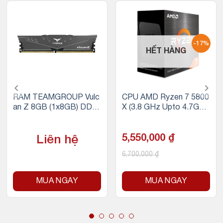
-17%
HẾT HÀNG
RAM TEAMGROUP Vulc
CPU AMD Ryzen 7 5800
an Z 8GB (1x8GB) DDR
X (3.8 GHz Upto 4.7GHz
4 3200MHz (Xám)
/ 36MB / 8 Cores, 16 Thr
eads / 105W / Socket A
M4)
5,550,000
₫
Liên hệ
6,700,000
₫
MUA NGAY
MUA NGAY