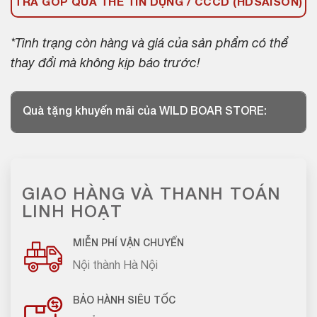
TRẢ GÓP QUA THẺ TÍN DỤNG / CCCD (HDSAISON)
*Tình trạng còn hàng và giá của sản phẩm có thể
thay đổi mà không kịp báo trước!
Quà tặng khuyến mãi của WILD BOAR STORE:
GIAO HÀNG VÀ THANH TOÁN
LINH HOẠT
MIỄN PHÍ VẬN CHUYỂN
Nội thành Hà Nội
BẢO HÀNH SIÊU TỐC