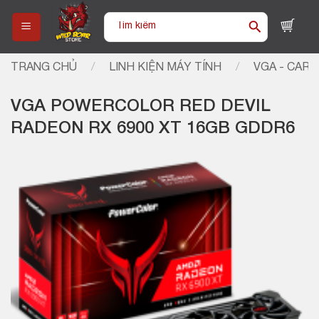
Skip
Tìm
to
kiếm:
content
TRANG CHỦ
/
LINH KIỆN MÁY TÍNH
/
VGA - CARD
VGA POWERCOLOR RED DEVIL
RADEON RX 6900 XT 16GB GDDR6