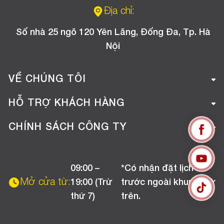
Địa chỉ:
Số nhà 25 ngõ 120 Yên Lãng, Đống Đa, Tp. Hà
Nội
VỀ CHÚNG TÔI
Giới thiệu công ty
HỖ TRỢ KHÁCH HÀNG
Tuyển dụng
Hướng dẫn mua hàng online
CHÍNH SÁCH CÔNG TY
Liên hệ
Hướng dẫn thanh toán
Chính sách đổi trả
Chương trình khuyến mãi
09:00 –
*Có nhận đặt lịch
Chính sách bảo hành
Mở cửa từ:
19:00 (Trừ
trước ngoài khung giờ
Chính sách CSKH (Doanh nghiệp)
thứ 7)
trên.
Chính sách vận chuyển, kiểm hàng