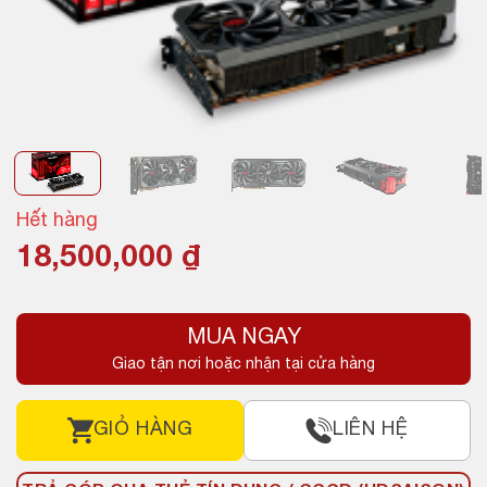
Hết hàng
18,500,000
₫
MUA NGAY
Giao tận nơi hoặc nhận tại cửa hàng
GIỎ HÀNG
LIÊN HỆ