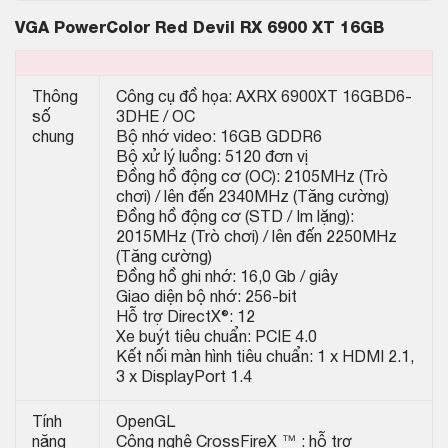
VGA PowerColor Red Devil RX 6900 XT 16GB
Thông
Công cụ đồ họa: AXRX 6900XT 16GBD6-
số
3DHE / OC
chung
Bộ nhớ video: 16GB GDDR6
Bộ xử lý luồng: 5120 đơn vị
Đồng hồ động cơ (OC): 2105MHz (Trò
chơi) / lên đến 2340MHz (Tăng cường)
Đồng hồ động cơ (STD / Im lặng):
2015MHz (Trò chơi) / lên đến 2250MHz
(Tăng cường)
Đồng hồ ghi nhớ: 16,0 Gb / giây
Giao diện bộ nhớ: 256-bit
Hỗ trợ DirectX®: 12
Xe buýt tiêu chuẩn: PCIE 4.0
Kết nối màn hình tiêu chuẩn: 1 x HDMI 2.1,
3 x DisplayPort 1.4
Tính
OpenGL
năng
Công nghệ CrossFireX ™ : hỗ trợ