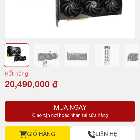
Hết hàng
20,490,000
₫
MUA NGAY
Giao tận nơi hoặc nhận tại cửa hàng
GIỎ HÀNG
LIÊN HỆ