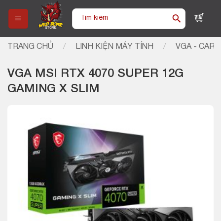
Skip
Tìm
to
kiếm:
content
TRANG CHỦ
/
LINH KIỆN MÁY TÍNH
/
VGA - CARD
VGA MSI RTX 4070 SUPER 12G
GAMING X SLIM