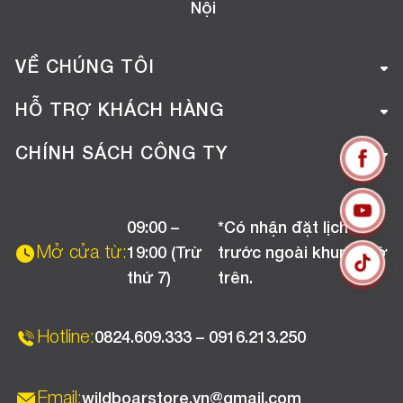
Nội
VỀ CHÚNG TÔI
Giới thiệu công ty
HỖ TRỢ KHÁCH HÀNG
Tuyển dụng
Hướng dẫn mua hàng online
CHÍNH SÁCH CÔNG TY
Liên hệ
Hướng dẫn thanh toán
Chính sách đổi trả
Chương trình khuyến mãi
09:00 –
*Có nhận đặt lịch
Chính sách bảo hành
Mở cửa từ:
19:00 (Trừ
trước ngoài khung giờ
Chính sách CSKH (Doanh nghiệp)
thứ 7)
trên.
Chính sách vận chuyển, kiểm hàng
Hotline:
0824.609.333 – 0916.213.250
Email:
wildboarstore.vn@gmail.com