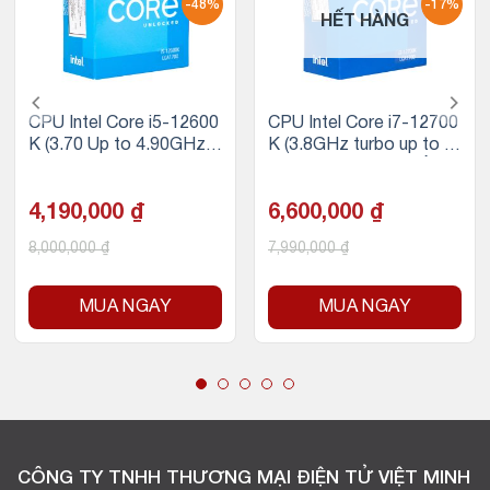
-48%
-17%
HẾT HÀNG
CPU Intel Core i5-12600
CPU Intel Core i7-12700
K (3.70 Up to 4.90GHz |
K (3.8GHz turbo up to 5.
20MB | 10C 16T | Socke
0Ghz, 12 nhân 20 luồng,
t 1700 | Alder Lake | UH
25MB Cache, 125W) – S
D Graphics 770 | 125W)
4,190,000
₫
ocket Intel LGA 1700/Al
6,600,000
₫
der Lake)
8,000,000
₫
7,990,000
₫
MUA NGAY
MUA NGAY
CÔNG TY TNHH THƯƠNG MẠI ĐIỆN TỬ VIỆT MINH