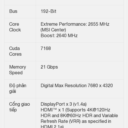
Bus
192-Bit
Core
Extreme Performance: 2655 MHz
Clock
(MSI Center)
Boost: 2640 MHz
Cuda
7168
Cores
Memory
21 Gbps
Speed
Độ phân
Digital Max Resolution 7680 x 4320
giải
Cổng giao
DisplayPort x 3 (v1.4a)
tiếp
HDMI™ x 1 (Supports 4K@120Hz
HDR and 8K@60Hz HDR and Variable
Refresh Rate (VRR) as specified in
HDMI 2.1a)