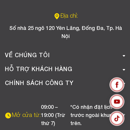
Địa chỉ:
Số nhà 25 ngõ 120 Yên Lãng, Đống Đa, Tp. Hà
Nội
VỀ CHÚNG TÔI
Giới thiệu công ty
HỖ TRỢ KHÁCH HÀNG
Tuyển dụng
Hướng dẫn mua hàng online
CHÍNH SÁCH CÔNG TY
Liên hệ
Hướng dẫn thanh toán
Chính sách đổi trả
Chương trình khuyến mãi
09:00 –
*Có nhận đặt lịch
Chính sách bảo hành
Mở cửa từ:
19:00 (Trừ
trước ngoài khung giờ
Chính sách CSKH (Doanh nghiệp)
thứ 7)
trên.