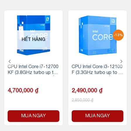
-13%
HẾT HÀNG
CPU Intel Core i7-12700
CPU Intel Core i3-12100
KF (3.8GHz turbo up to
F (3.3GHz turbo up to 4.
5.0Ghz, 12 nhân 20 luồn
3GHz, 4 nhân 8 luồng, 12
g, 25MB Cache, 125W) –
MB Cache, 58W)
Socket Intel LGA 1700/A
4,700,000
₫
2,490,000
₫
lder Lake)
2,850,000
₫
MUA NGAY
MUA NGAY