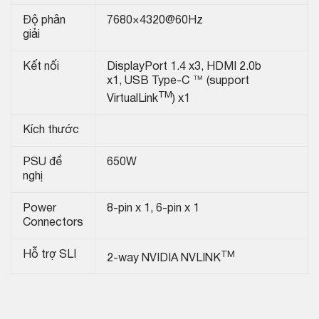
Độ phân
7680×4320@60Hz
giải
Kết nối
DisplayPort 1.4 x3, HDMI 2.0b
x1, USB Type-C ™ (support
TM
VirtualLink
) x1
Kích thước
PSU đề
650W
nghị
Power
8-pin x 1, 6-pin x 1
Connectors
TM
Hỗ trợ SLI
2-way NVIDIA NVLINK