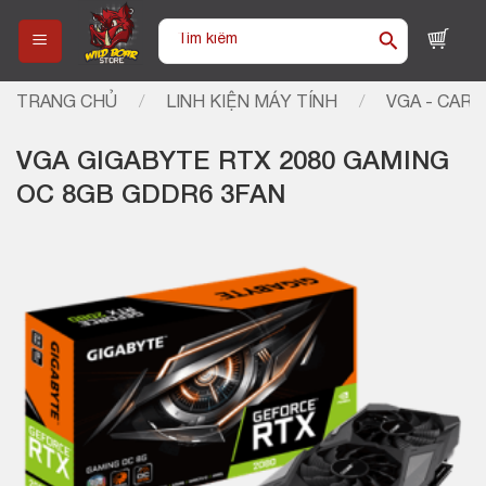
Skip
Tìm
to
kiếm:
content
TRANG CHỦ
/
LINH KIỆN MÁY TÍNH
/
VGA - CARD
VGA GIGABYTE RTX 2080 GAMING
OC 8GB GDDR6 3FAN