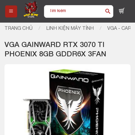
Skip
Tìm
to
kiếm:
content
TRANG CHỦ
/
LINH KIỆN MÁY TÍNH
/
VGA - CARD
VGA GAINWARD RTX 3070 TI
PHOENIX 8GB GDDR6X 3FAN