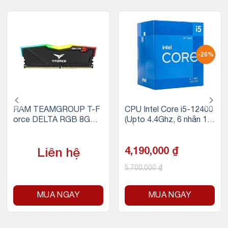
-26%
RAM TEAMGROUP T-F
CPU Intel Core i5-12400
orce DELTA RGB 8GB
(Upto 4.4Ghz, 6 nhân 12
(1x8GB) DDR4 3200MH
luồng, 18MB Cache, 65
z
W) – Socket Intel LGA 1
700
4,190,000
₫
Liên hệ
5,700,000
₫
MUA NGAY
MUA NGAY