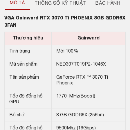
MÔ TẢ
THÔNG SỐ KỸ THUẬT
BẢO HÀNH
VGA Gainward RTX 3070 Ti PHOENIX 8GB GDDR6X
3FAN
Thương hiệu
Gainward
Tình trạng
Mới 100%
Mã sản phẩm
NED307T019P2-1046X
Tên sản phẩm
GeForce RTX ™ 3070 Ti
Phoenix
Tốc độ đồng hồ
1770 MHz(Boost)
GPU
Bộ nhớ
8 GB GDDR6X (256bit)
Tốc độ đồng hồ
9500Mhz (19Gbps)