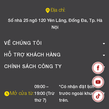
Địa chỉ:
Số nhà 25 ngõ 120 Yên Lãng, Đống Đa, Tp. Hà
Nội
VỀ CHÚNG TÔI
Giới thiệu công ty
HỖ TRỢ KHÁCH HÀNG
Tuyển dụng
Hướng dẫn mua hàng online
CHÍNH SÁCH CÔNG TY
Liên hệ
Hướng dẫn thanh toán
Chính sách đổi trả
Chương trình khuyến mãi
09:00 –
*Có nhận đặt lịch
Chính sách bảo hành
Mở cửa từ:
19:00 (Trừ
trước ngoài khung giờ
Chính sách CSKH (Doanh nghiệp)
thứ 7)
trên.
Chính sách vận chuyển, kiểm hàng