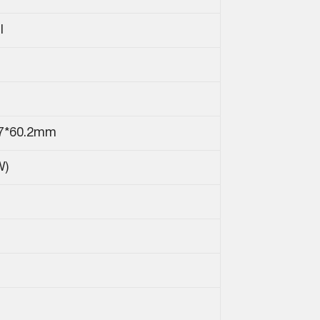
I
.7*60.2mm
W)