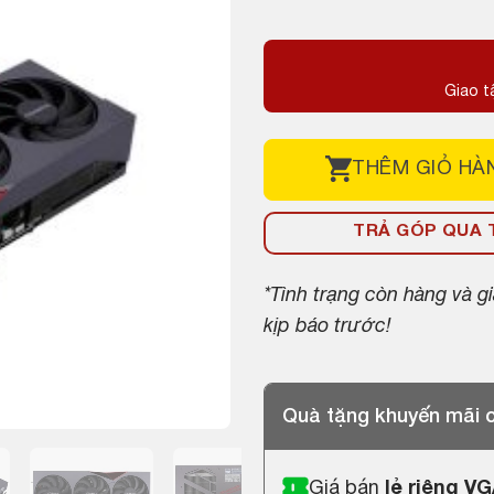
gốc
hiện
là:
tại
18,000,000 ₫
là:
Giao t
16,000,000 ₫
THÊM
GIỎ HÀ
TRẢ GÓP QUA T
*Tình trạng còn hàng và 
kịp báo trước!
Quà tặng khuyến mãi
Giá bán
lẻ riêng V