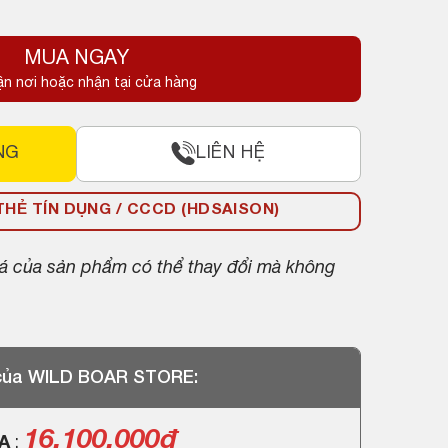
MUA NGAY
.
ận nơi hoặc nhận tại cửa hàng
.
NG
LIÊN HỆ
HẺ TÍN DỤNG / CCCD (HDSAISON)
giá của sản phẩm có thể thay đổi mà không
 của WILD BOAR STORE:
16.100.000
đ
GA
: