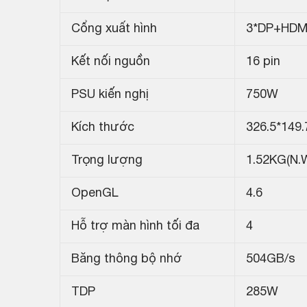
Cổng xuất hình
3*DP+HDM
Kết nối nguồn
16 pin
PSU kiến nghị
750W
Kích thước
326.5*149
Trọng lượng
1.52KG(N.
OpenGL
4.6
Hỗ trợ màn hình tối đa
4
Băng thông bộ nhớ
504GB/s
TDP
285W