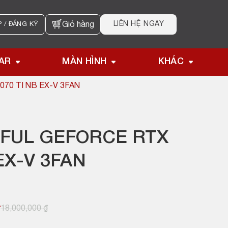
LIÊN HỆ NGAY
 / ĐĂNG KÝ
Giỏ hàng
AR
MÀN HÌNH
KHÁC
70 TI NB EX-V 3FAN
FUL GEFORCE RTX
EX-V 3FAN
₫
18,000,000
₫