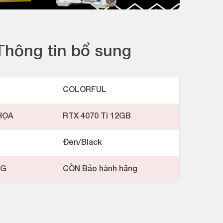
Thông tin bổ sung
COLORFUL
HỌA
RTX 4070 Ti 12GB
Đen/Black
NG
CÒN Bảo hành hãng