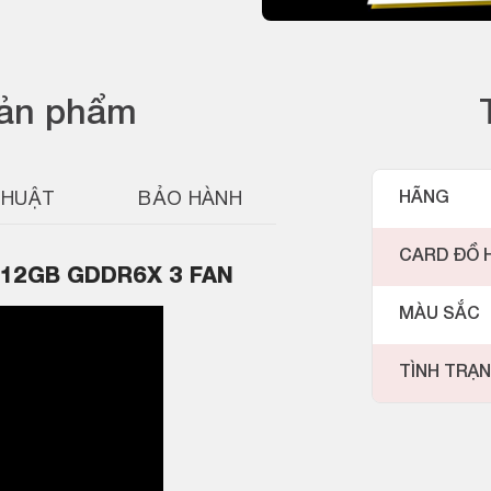
sản phẩm
THUẬT
BẢO HÀNH
HÃNG
CARD ĐỒ 
V 12GB GDDR6X 3 FAN
MÀU SẮC
TÌNH TRẠ