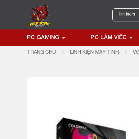
Skip
to
Tìm
kiếm:
content
PC GAMING
PC LÀM VIỆC
TRANG CHỦ
/
LINH KIỆN MÁY TÍNH
/
VG