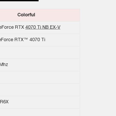
Colorful
GeForce RTX
4070 Ti NB EX-V
eForce RTX™ 4070 Ti
0Mhz
R6X