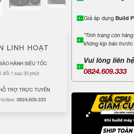
Giá áp dụng
Build 
*Tình trạng còn hàng
không kịp báo trước
N LINH HOẠT
Vui lòng liên h
BẢO HÀNH SIÊU TỐC
0824.609.333
1 đổi 1 sau 30 phút
HỖ TRỢ TRỰC TUYẾN
Hotline:
0824.609.333