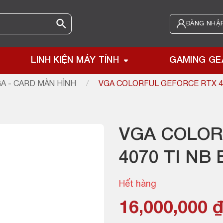
ĐĂNG NHẬP
LINH KIỆN MÁY TÍNH
GAMING GE
A - CARD MÀN HÌNH
/
VGA COLORFUL GEFORCE RTX 40
VGA COLOR
4070 TI NB 
Hết hàng
Giá
Giá
16,000,000