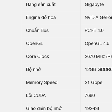
Hãng sản xuất
Gigabyte
Engine đồ họa
NVIDIA GeFo
Chuẩn Bus
PCI-E 4.0
OpenGL
OpenGL 4.6
Core Clock
2670 MHz (Re
Bộ nhớ
12GB GDDR
Memory Speed
21 Gbps
Lõi CUDA
7680
Giao diện bộ nhớ
192-bit