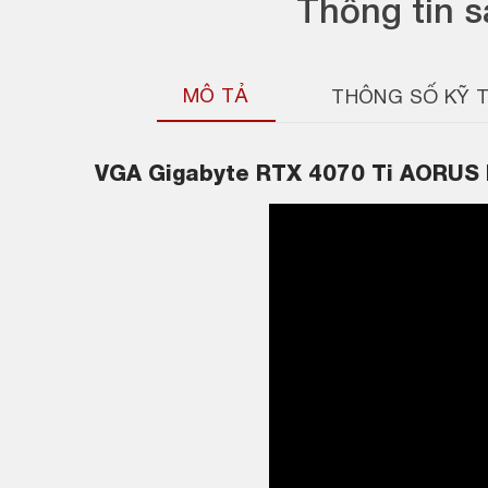
Thông tin 
MÔ TẢ
THÔNG SỐ KỸ 
VGA Gigabyte RTX 4070 Ti AORU