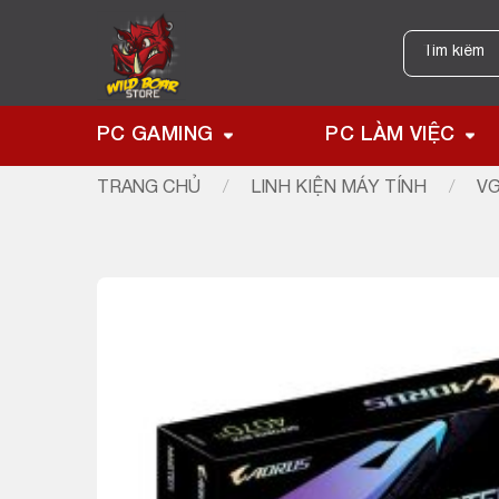
Skip
to
Tìm
kiếm:
content
PC GAMING
PC LÀM VIỆC
TRANG CHỦ
/
LINH KIỆN MÁY TÍNH
/
VG