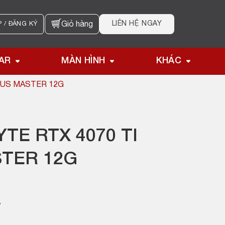
LIÊN HỆ NGAY
 / ĐĂNG KÝ
Giỏ hàng
AR
MÀN HÌNH
KHÁC
RUS MASTER 12G
TE RTX 4070 TI
TER 12G
₫