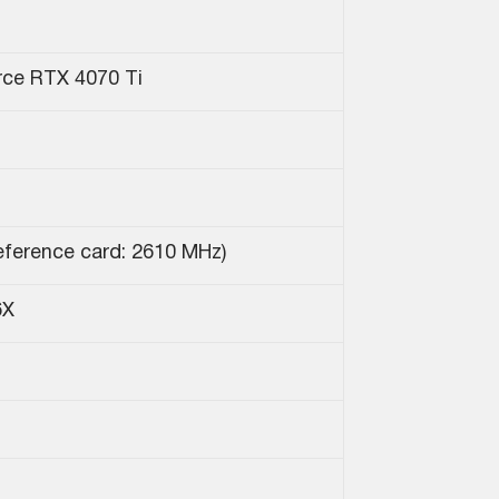
rce RTX 4070 Ti
ference card: 2610 MHz)
6X