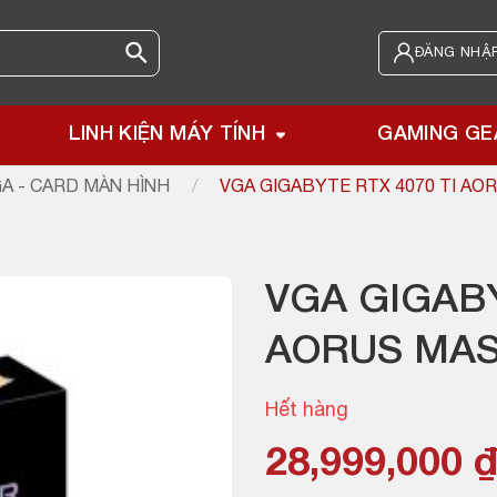
ĐĂNG NHẬP
LINH KIỆN MÁY TÍNH
GAMING GE
A - CARD MÀN HÌNH
/
VGA GIGABYTE RTX 4070 TI AO
VGA GIGABY
AORUS MAS
Hết hàng
28,999,000