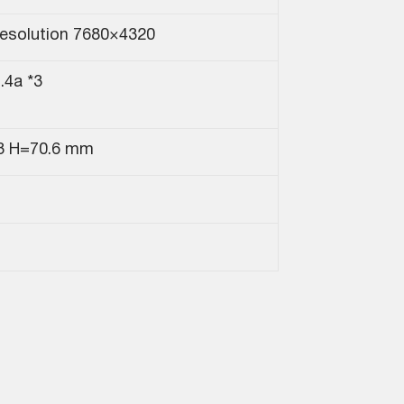
Resolution 7680×4320
.4a *3
3 H=70.6 mm