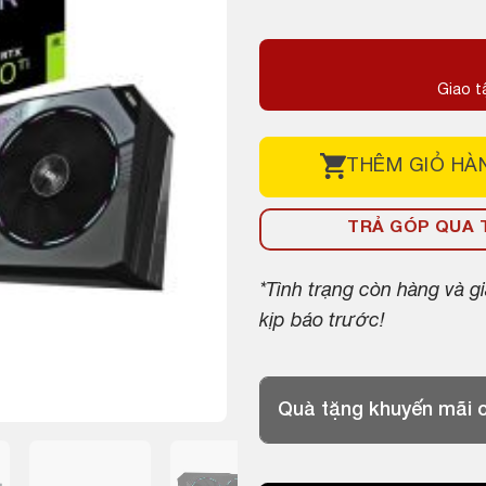
Giao t
THÊM
GIỎ HÀ
TRẢ GÓP QUA T
*Tình trạng còn hàng và 
kịp báo trước!
Quà tặng khuyến mãi