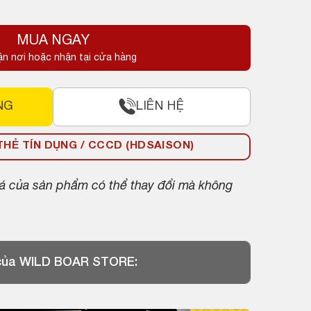
MUA NGAY
ận nơi hoặc nhận tại cửa hàng
NG
LIÊN HỆ
HẺ TÍN DỤNG / CCCD (HDSAISON)
giá của sản phẩm có thể thay đổi mà không
 của WILD BOAR STORE: