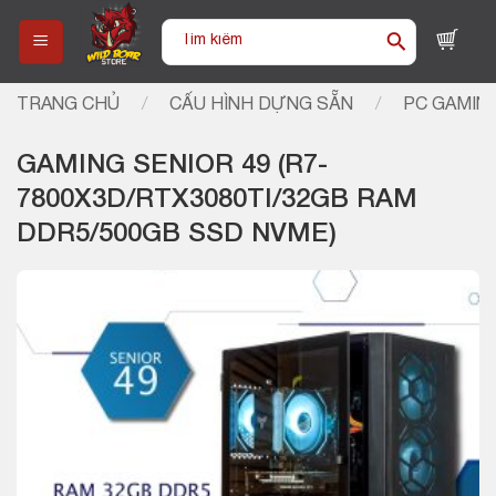
Skip
Tìm
to
kiếm:
content
TRANG CHỦ
/
CẤU HÌNH DỰNG SẴN
/
PC GAMIN
GAMING SENIOR 49 (R7-
7800X3D/RTX3080TI/32GB RAM
DDR5/500GB SSD NVME)