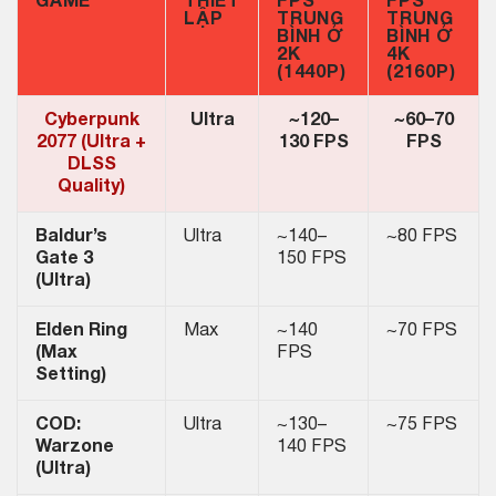
GAME
THIẾT
FPS
FPS
LẬP
TRUNG
TRUNG
BÌNH Ở
BÌNH Ở
2K
4K
(1440P)
(2160P)
Cyberpunk
Ultra
~120–
~60–70
2077 (Ultra +
130 FPS
FPS
DLSS
Quality)
Baldur’s
Ultra
~140–
~80 FPS
Gate 3
150 FPS
(Ultra)
Elden Ring
Max
~140
~70 FPS
(Max
FPS
Setting)
COD:
Ultra
~130–
~75 FPS
Warzone
140 FPS
(Ultra)