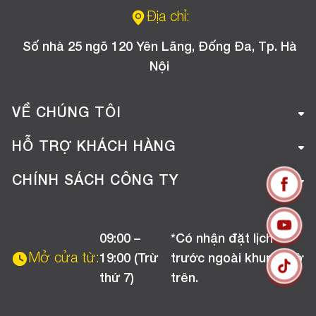
Địa chỉ:
Số nhà 25 ngõ 120 Yên Lãng, Đống Đa, Tp. Hà
Nội
VỀ CHÚNG TÔI
Giới thiệu công ty
HỖ TRỢ KHÁCH HÀNG
Tuyển dụng
Hướng dẫn mua hàng online
CHÍNH SÁCH CÔNG TY
Liên hệ
Hướng dẫn thanh toán
Chính sách đổi trả
Chương trình khuyến mãi
09:00 –
*Có nhận đặt lịch
Chính sách bảo hành
Mở cửa từ:
19:00 (Trừ
trước ngoài khung giờ
Chính sách CSKH (Doanh nghiệp)
thứ 7)
trên.
Chính sách vận chuyển, kiểm hàng