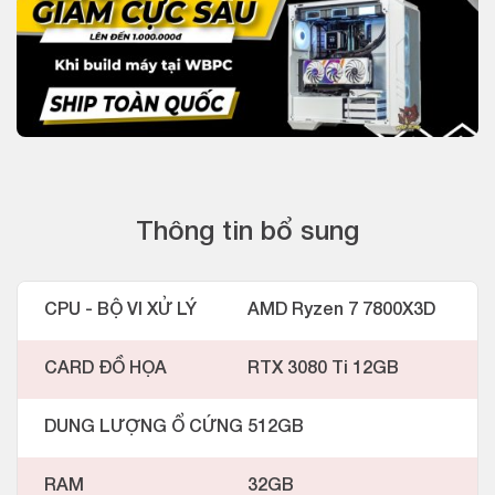
Thông tin bổ sung
CPU - BỘ VI XỬ LÝ
AMD Ryzen 7 7800X3D
CARD ĐỒ HỌA
RTX 3080 Ti 12GB
DUNG LƯỢNG Ổ CỨNG
512GB
RAM
32GB