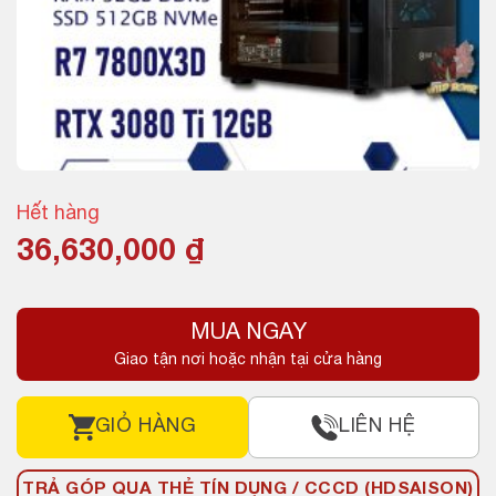
Hết hàng
36,630,000
₫
MUA NGAY
Giao tận nơi hoặc nhận tại cửa hàng
GIỎ HÀNG
LIÊN HỆ
TRẢ GÓP QUA THẺ TÍN DỤNG / CCCD (HDSAISON)