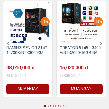
-1%
-12%
GAMING SENIOR 21 (i7-
CREATOR 51 (i5-13400
14700K/RTX3060/32GB
F/RTX2060/16GB RAM/
RAM DDR5/500GB SSD
500GB SSD NVMe)
NVMe)
38,010,000
₫
15,020,000
₫
38,510,000
₫
17,080,000
₫
MUA NGAY
MUA NGAY