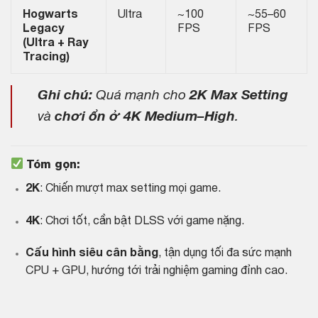
Hogwarts
Ultra
~100
~55–60
Legacy
FPS
FPS
(Ultra + Ray
Tracing)
Ghi chú:
Quá mạnh cho
2K Max Setting
và
chơi ổn ở 4K Medium–High
.
Tóm gọn:
2K
: Chiến mượt max setting mọi game.
4K
: Chơi tốt, cần bật DLSS với game nặng.
Cấu hình siêu cân bằng
, tận dụng tối đa sức mạnh
CPU + GPU, hướng tới trải nghiệm gaming đỉnh cao.