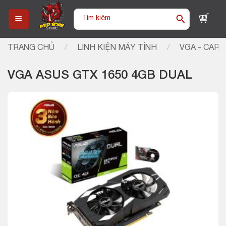
Skip
Tìm
to
kiếm:
content
TRANG CHỦ
/
LINH KIỆN MÁY TÍNH
/
VGA - CARD
VGA ASUS GTX 1650 4GB DUAL