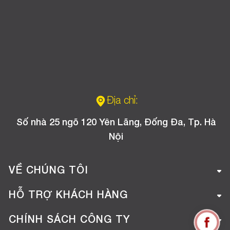
Địa chỉ:
Số nhà 25 ngõ 120 Yên Lãng, Đống Đa, Tp. Hà
Nội
VỀ CHÚNG TÔI
Giới thiệu công ty
HỖ TRỢ KHÁCH HÀNG
Tuyển dụng
Hướng dẫn mua hàng online
CHÍNH SÁCH CÔNG TY