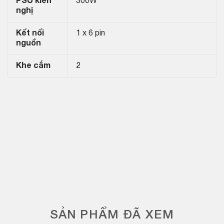
PSU kiến
300W
nghị
Kết nối
1 x 6 pin
nguồn
Khe cắm
2
SẢN PHẨM ĐÃ XEM