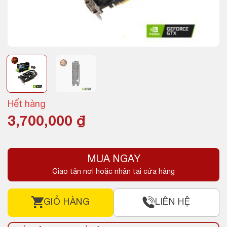
Hết hàng
3,700,000
₫
MUA NGAY
Giao tận nơi hoặc nhận tại cửa hàng
GIỎ HÀNG
LIÊN HỆ