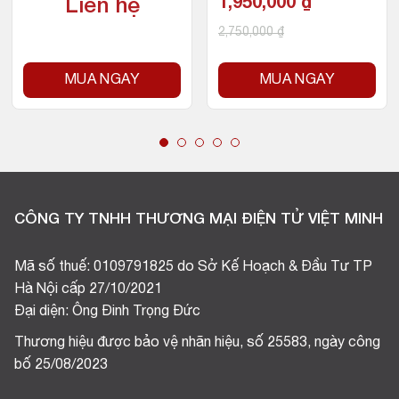
Intel LGA 1200
1,950,000
₫
Liên hệ
2,750,000
₫
MUA NGAY
MUA NGAY
CÔNG TY TNHH THƯƠNG MẠI ĐIỆN TỬ VIỆT MINH
Mã số thuế: 0109791825 do Sở Kế Hoạch & Đầu Tư TP
Hà Nội cấp 27/10/2021
Đại diện: Ông Đinh Trọng Đức
Thương hiệu được bảo vệ nhãn hiệu, số 25583, ngày công
bố 25/08/2023