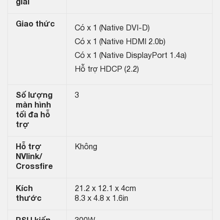
giải
Giao thức
Có x 1 (Native DVI-D)
Có x 1 (Native HDMI 2.0b)
Có x 1 (Native DisplayPort 1.4a)
Hỗ trợ HDCP (2.2)
Số lượng
3
màn hình
tối đa hỗ
trợ
Hỗ trợ
Không
NVlink/
Crossfire
Kích
21.2 x 12.1 x 4cm
thước
8.3 x 4.8 x 1.6in