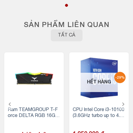
SẢN PHẨM LIÊN QUAN
TẤT CẢ
-29%
HẾT HÀNG
Ram TEAMGROUP T-F
CPU Intel Core i3-10100
orce DELTA RGB 16GB
(3.6GHz turbo up to 4.3
(1x16GB) DDR4 3200M
Ghz, 4 nhân 8 luồng, 6M
Hz (Đen)
B Cache, 65W) – Socket