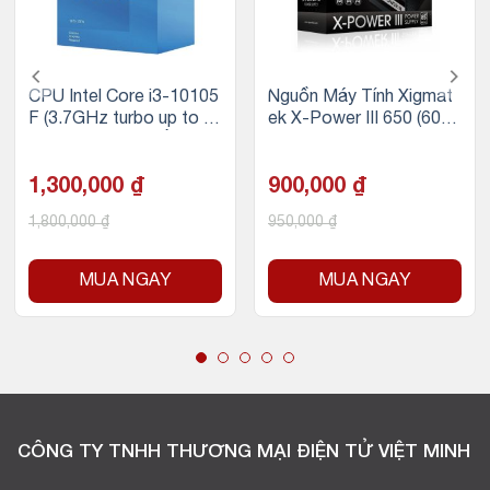
CPU Intel Core i3-10105
Nguồn Máy Tính Xigmat
F (3.7GHz turbo up to 4.
ek X-Power III 650 (600
4Ghz, 4 nhân 8 luồng, 6
W, 230V)
MB Cache, 65W)
1,300,000
₫
900,000
₫
1,800,000
₫
950,000
₫
MUA NGAY
MUA NGAY
CÔNG TY TNHH THƯƠNG MẠI ĐIỆN TỬ VIỆT MINH