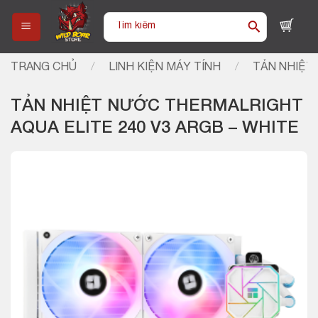
Skip
Tìm
to
kiếm:
content
TRANG CHỦ
/
LINH KIỆN MÁY TÍNH
/
TẢN NHIỆT 
TẢN NHIỆT NƯỚC THERMALRIGHT
AQUA ELITE 240 V3 ARGB – WHITE