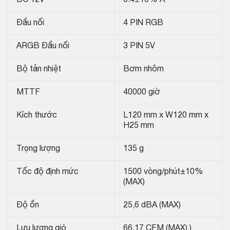
DC 12V
0.4±10% A
Đầu nối
4 PIN RGB
ARGB Đầu nối
3 PIN 5V
Bộ tản nhiệt
Bơm nhôm
MTTF
40000 giờ
Kích thước
L120 mm x W120 mm x
H25 mm
Trọng lượng
135 g
Tốc độ định mức
1500 vòng/phút±10%
(MAX)
Độ ồn
25,6 dBA (MAX)
Lưu lượng gió
66,17 CFM (MAX) )