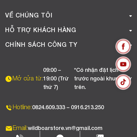
VỀ CHÚNG TÔI
Giới thiệu công ty
HỖ TRỢ KHÁCH HÀNG
Tuyển dụng
Hướng dẫn mua hàng online
CHÍNH SÁCH CÔNG TY
Liên hệ
Hướng dẫn thanh toán
Chính sách đổi trả
Chương trình khuyến mãi
09:00 –
*Có nhận đặt lịch
Chính sách bảo hành
Mở cửa từ:
19:00 (Trừ
trước ngoài khung giờ
Chính sách CSKH (Doanh nghiệp)
thứ 7)
trên.
Chính sách vận chuyển, kiểm hàng
Hotline:
0824.609.333 – 0916.213.250
Email:
wildboarstore.vn@gmail.com