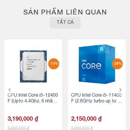
SẢN PHẨM LIÊN QUAN
TẤT CẢ
-19%
-28%
CPU Intel Core i5-12400
CPU Intel Core i5-11400
F (Upto 4.4Ghz, 6 nhân 1
F (2.6GHz turbo up to 4.
2 luồng, 18MB Cache, 6
4Ghz, 6 nhân 12 luồng, 1
5W) – Tray
2MB Cache, 65W)
3,190,000
₫
2,150,000
₫
3,950,000
₫
3,000,000
₫