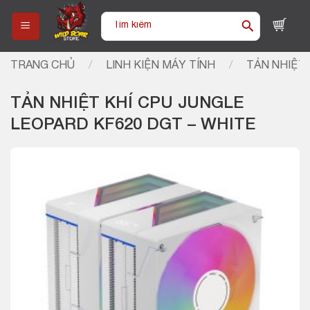
Skip
Tìm
to
kiếm:
content
TRANG CHỦ
/
LINH KIỆN MÁY TÍNH
/
TẢN NHIỆT 
TẢN NHIỆT KHÍ CPU JUNGLE
LEOPARD KF620 DGT – WHITE