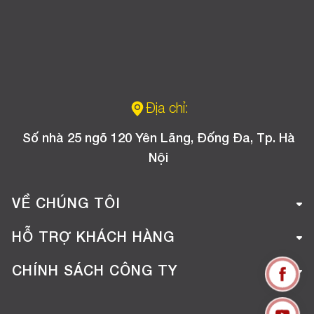
Địa chỉ:
Số nhà 25 ngõ 120 Yên Lãng, Đống Đa, Tp. Hà
Nội
VỀ CHÚNG TÔI
Giới thiệu công ty
HỖ TRỢ KHÁCH HÀNG
Tuyển dụng
Hướng dẫn mua hàng online
CHÍNH SÁCH CÔNG TY
Liên hệ
Hướng dẫn thanh toán
Chính sách đổi trả