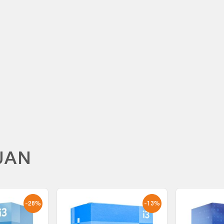
M
UAN
-28%
-13%