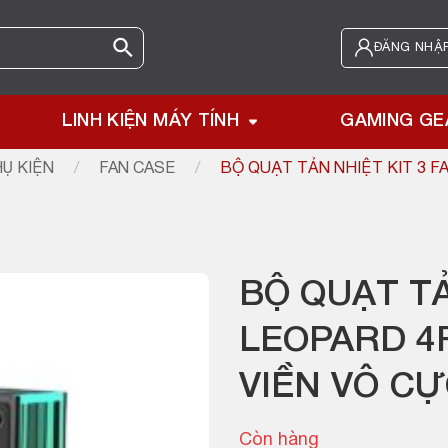
ĐĂNG NHẬP
LINH KIỆN MÁY TÍNH
GAMING GE
Ụ KIỆN
/
FAN CASE
/
BỘ QUẠT TẢN NHIỆT KIT 3 F
BỘ QUẠT TẢ
LEOPARD 4
VIỀN VÔ C
Còn hàng