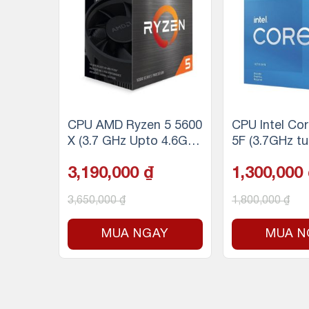
5-1260
CPU AMD Ryzen 5 5600
CPU Intel Cor
.90GHz
X (3.7 GHz Upto 4.6GHz
5F (3.7GHz tu
 | Sock
/ 35MB / 6 Cores, 12 Th
4.4Ghz, 4 nhâ
3,190,000
₫
1,300,000
ake | U
reads / 65W / Socket A
6MB Cache, 
| 125
M4)
3,650,000
₫
1,800,000
₫
Y
MUA NGAY
MUA N