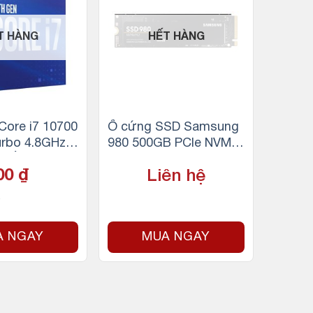
T HÀNG
HẾT HÀNG
 Core i7 10700
Ổ cứng SSD Samsung
urbo 4.8GHz |
980 500GB PCIe NVMe
 luồng | 16MB
3.0×4 (Đọc 3100MB/s –
000
₫
Liên hệ
5W)
Ghi 2600MB/s)
A NGAY
MUA NGAY