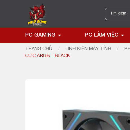
Skip
to
Tìm
kiếm:
content
PC GAMING
PC LÀM VIỆC
TRANG CHỦ
/
LINH KIỆN MÁY TÍNH
/
PH
CỰC ARGB – BLACK