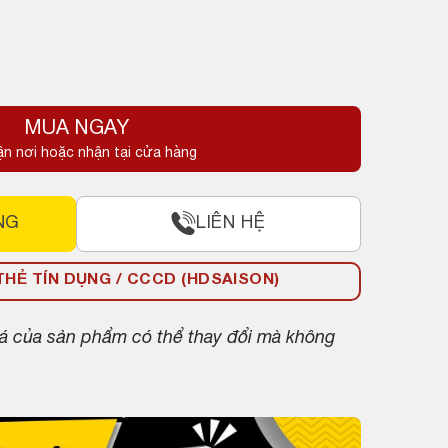
MUA NGAY
ận nơi hoặc nhận tại cửa hàng
NG
LIÊN HỆ
HẺ TÍN DỤNG / CCCD (HDSAISON)
giá của sản phẩm có thể thay đổi mà không