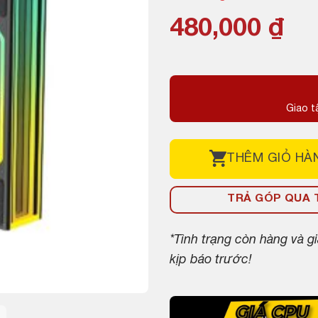
480,000
₫
Giao t
THÊM
GIỎ HÀ
TRẢ GÓP QUA T
*Tình trạng còn hàng và 
kịp báo trước!