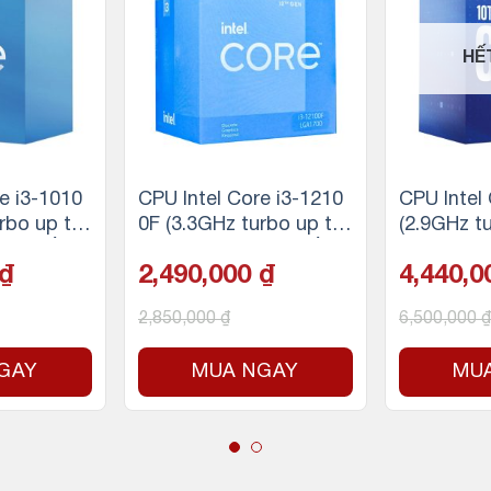
HẾ
e i3-1010
CPU Intel Core i3-1210
CPU Intel
rbo up to
0F (3.3GHz turbo up to
(2.9GHz t
n 8 luồng,
4.3GHz, 4 nhân 8 luồng,
8 nhân 16
₫
2,490,000
₫
4,440,
65W)
12MB Cache, 58W)
Cache | 6
2,850,000
₫
6,500,000
₫
GAY
MUA NGAY
MU