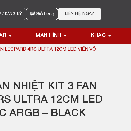
LIÊN HỆ NGAY
 / ĐĂNG KÝ
Giỏ hàng
AR
MÀN HÌNH
KHÁC
AN LEOPARD 4RS ULTRA 12CM LED VIỀN VÔ
N NHIỆT KIT 3 FAN
RS ULTRA 12CM LED
ỰC ARGB – BLACK