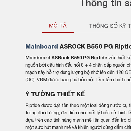
Thông tin 
MÔ TẢ
THÔNG SỐ KỸ 
Mainboard
ASROCK B550 PG Ripti
Mainboard ASRock B550 PG Riptide
với thiết 
nguồn bởi cấu hình đầu nối 8 + 4 chân cấp nguồn 
mạch này hỗ trợ dung lượng bộ nhớ lên đến 128 G
(OC). VRM được bao phủ bởi một tấm tản nhiệt nh
Ý TƯỞNG THIẾT KẾ
Riptide được đặt tên theo một loại dòng nước cụ 
trong đại dương, đại diện cho triết lý biển cả, bìn
dựa trên các tính năng mạnh mẽ liên quan đến trò 
một sức hút mạnh mẽ và khiến người dùng đắm chìm