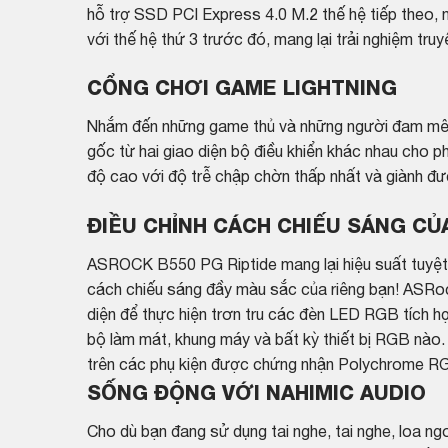
hỗ trợ SSD PCI Express 4.0 M.2 thế hệ tiếp theo, 
với thế hệ thứ 3 trước đó, mang lại trải nghiệm truy
CỔNG CHƠI GAME LIGHTNING
Nhắm đến những game thủ và những người đam mê 
gốc từ hai giao diện bộ điều khiển khác nhau cho p
độ cao với độ trễ chập chờn thấp nhất và giành đượ
ĐIỀU CHỈNH CÁCH CHIẾU SÁNG CỦ
ASROCK B550 PG Riptide mang lại hiệu suất tuyệt v
cách chiếu sáng đầy màu sắc của riêng bạn! ASRo
diện để thực hiện trơn tru các đèn LED RGB tích h
bộ làm mát, khung máy và bất kỳ thiết bị RGB nào.
trên các phụ kiện được chứng nhận Polychrome R
SỐNG ĐỘNG VỚI NAHIMIC AUDIO
Cho dù bạn đang sử dụng tai nghe, tai nghe, loa ngo