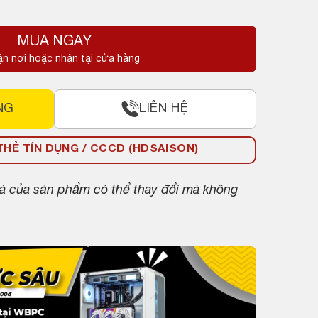
MUA NGAY
ận nơi hoặc nhận tại cửa hàng
NG
LIÊN HỆ
HẺ TÍN DỤNG / CCCD (HDSAISON)
giá của sản phẩm có thể thay đổi mà không