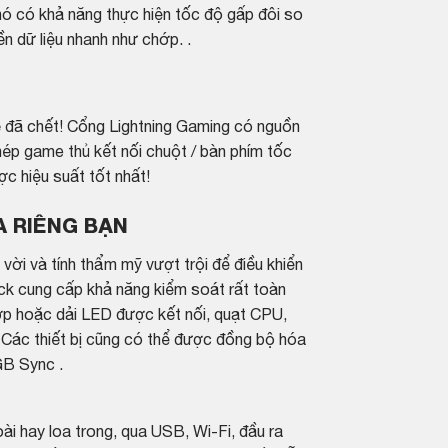
nó có khả năng thực hiện tốc độ gấp đôi so
ền dữ liệu nhanh như chớp. .
đã chết! Cổng Lightning Gaming có nguồn
hép game thủ kết nối chuột / bàn phím tốc
c hiệu suất tốt nhất!
A RIÊNG BẠN
ời và tính thẩm mỹ vượt trội để điều khiển
ck cung cấp khả năng kiểm soát rất toàn
ợp hoặc dải LED được kết nối, quạt CPU,
 Các thiết bị cũng có thể được đồng bộ hóa
GB Sync .
ài hay loa trong, qua USB, Wi-Fi, đầu ra