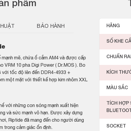
sản phẩm
THUẬT
BẢO HÀNH
HÃNG
SỐ KHE C
de
CHUẨN R
kế mạnh mẽ, chứa ổ cắm AM4 và được cấp
cho VRM 10 pha Digi Power ( Dr.MOS ). Bo
KÍCH THƯ
B với tốc độ lên đến DDR4-4933 +
ôm một mặt với thiết kế hợp kim nhôm XXL
MÀU SẮC
TÍCH HỢP 
thể với những con sóng mạnh xuất hiện
BLUETOO
h lặng và sức mạnh vô hạn. Được xây dựng
chơi, Riptide đã mang đến cho người dùng
SOCKET
 trong cảm giác ổn định.