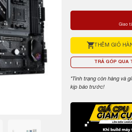
Giao t
THÊM
GIỎ HÀ
TRẢ GÓP QUA T
*Tình trạng còn hàng và 
kịp báo trước!