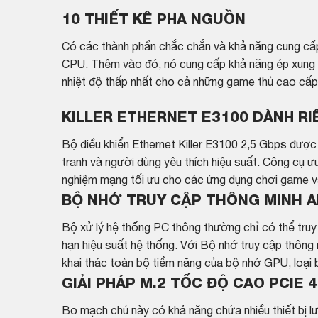
10 THIẾT KÊ PHA NGUỒN
Có các thành phần chắc chắn và khả năng cung cấp
CPU. Thêm vào đó, nó cung cấp khả năng ép xung 
nhiệt độ thấp nhất cho cả những game thủ cao cấp
KILLER ETHERNET E3100 DÀNH R
Bộ điều khiển Ethernet Killer E3100 2,5 Gbps được
tranh và người dùng yêu thích hiệu suất. Công cụ ưu
nghiệm mạng tối ưu cho các ứng dụng chơi game v
BỘ NHỚ TRUY CẬP THÔNG MINH 
Bộ xử lý hệ thống PC thông thường chỉ có thể tru
hạn hiệu suất hệ thống. Với Bộ nhớ truy cập thôn
khai thác toàn bộ tiềm năng của bộ nhớ GPU, loại b
GIẢI PHÁP M.2 TỐC ĐỘ CAO PCIE 4
Bo mạch chủ này có khả năng chứa nhiều thiết bị l