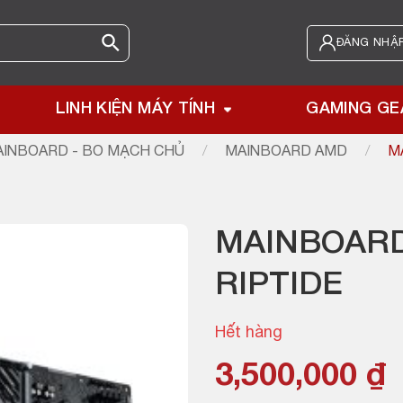
ĐĂNG NHẬP
LINH KIỆN MÁY TÍNH
GAMING GE
INBOARD - BO MẠCH CHỦ
/
MAINBOARD AMD
/
M
MAINBOARD
RIPTIDE
Hết hàng
3,500,000
₫