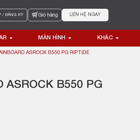
LIÊN HỆ NGAY
 / ĐĂNG KÝ
Giỏ hàng
AR
MÀN HÌNH
KHÁC
AINBOARD ASROCK B550 PG RIPTIDE
 ASROCK B550 PG