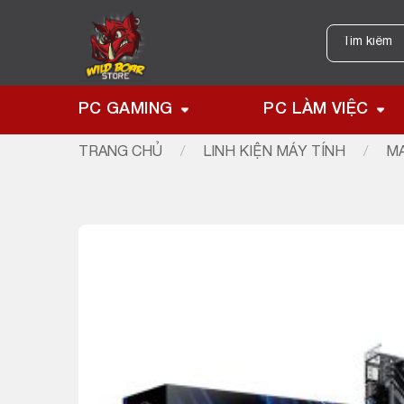
Skip
to
Tìm
kiếm:
content
PC GAMING
PC LÀM VIỆC
TRANG CHỦ
/
LINH KIỆN MÁY TÍNH
/
MA