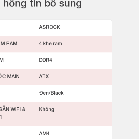
Thông tin bổ sung
ASROCK
ẮM RAM
4 khe ram
AM
DDR4
ỚC MAIN
ATX
Đen/Black
SẴN WIFI &
Không
TH
AM4