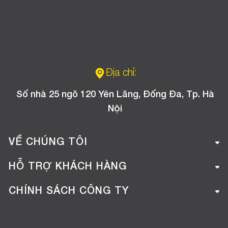
Địa chỉ:
Số nhà 25 ngõ 120 Yên Lãng, Đống Đa, Tp. Hà
Nội
VỀ CHÚNG TÔI
Giới thiệu công ty
HỖ TRỢ KHÁCH HÀNG
Tuyển dụng
Hướng dẫn mua hàng online
CHÍNH SÁCH CÔNG TY
Liên hệ
Hướng dẫn thanh toán
Chính sách đổi trả