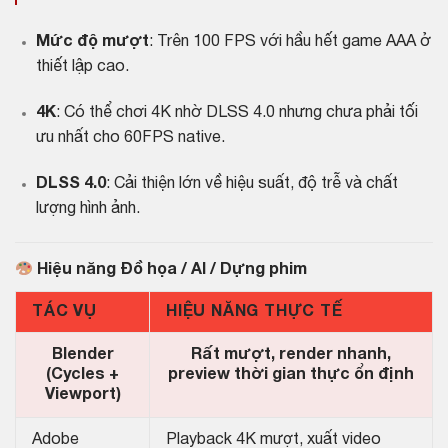
Mức độ mượt
: Trên 100 FPS với hầu hết game AAA ở
thiết lập cao.
4K
: Có thể chơi 4K nhờ DLSS 4.0 nhưng chưa phải tối
ưu nhất cho 60FPS native.
DLSS 4.0
: Cải thiện lớn về hiệu suất, độ trễ và chất
lượng hình ảnh.
Hiệu năng Đồ họa / AI / Dựng phim
TÁC VỤ
HIỆU NĂNG THỰC TẾ
Blender
Rất mượt, render nhanh,
(Cycles +
preview thời gian thực ổn định
Viewport)
Adobe
Playback 4K mượt, xuất video