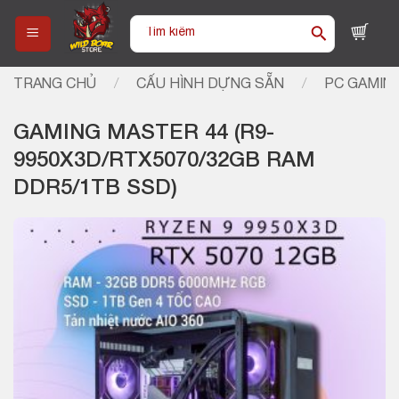
Skip
Tìm
to
kiếm:
content
TRANG CHỦ
/
CẤU HÌNH DỰNG SẴN
/
PC GAMIN
GAMING MASTER 44 (R9-
9950X3D/RTX5070/32GB RAM
DDR5/1TB SSD)