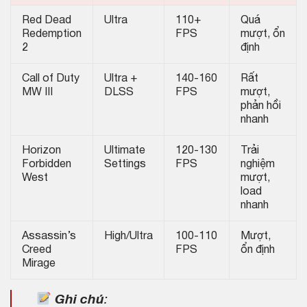
Red Dead
Ultra
110+
Quá
Redemption
FPS
mượt, ổn
2
định
Call of Duty
Ultra +
140-160
Rất
MW III
DLSS
FPS
mượt,
phản hồi
nhanh
Horizon
Ultimate
120-130
Trải
Forbidden
Settings
FPS
nghiệm
West
mượt,
load
nhanh
Assassin’s
High/Ultra
100-110
Mượt,
Creed
FPS
ổn định
Mirage
Ghi chú
: