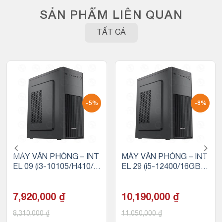
SẢN PHẨM LIÊN QUAN
TẤT CẢ
-5%
-8%
MÁY VĂN PHÒNG – INT
MÁY VĂN PHÒNG – INT
EL 09 (i3-10105/H410/8
EL 29 (i5-12400/16GB R
GB RAM/256GB SSD)
AM/256GB SSD)
7,920,000
₫
10,190,000
₫
8,310,000
₫
11,050,000
₫