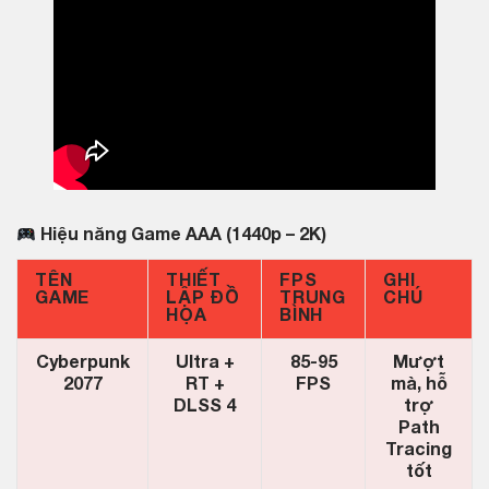
Hiệu năng Game AAA (1440p – 2K)
TÊN
THIẾT
FPS
GHI
GAME
LẬP ĐỒ
TRUNG
CHÚ
HỌA
BÌNH
Cyberpunk
Ultra +
85-95
Mượt
2077
RT +
FPS
mà, hỗ
DLSS 4
trợ
Path
Tracing
tốt