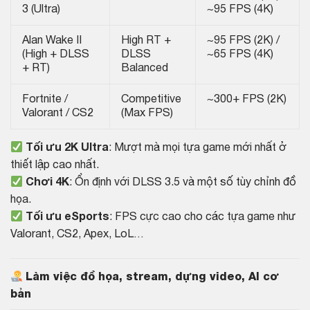
3 (Ultra)
~95 FPS (4K)
Alan Wake II
High RT +
~95 FPS (2K) /
(High + DLSS
DLSS
~65 FPS (4K)
+ RT)
Balanced
Fortnite /
Competitive
~300+ FPS (2K)
Valorant / CS2
(Max FPS)
Tối ưu 2K Ultra
: Mượt mà mọi tựa game mới nhất ở
thiết lập cao nhất.
Chơi 4K
: Ổn định với DLSS 3.5 và một số tùy chỉnh đồ
họa.
Tối ưu eSports
: FPS cực cao cho các tựa game như
Valorant, CS2, Apex, LoL…
Làm việc đồ họa, stream, dựng video, AI cơ
bản