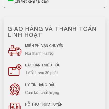
(
Chi tiết xem tại đây
)
GIAO HÀNG VÀ THANH TOÁN
LINH HOẠT
MIỄN PHÍ VẬN CHUYỂN
Nội thành Hà Nội
BẢO HÀNH SIÊU TỐC
1 đổi 1 sau 30 phút
UY TÍN HÀNG ĐẦU
Cam kết chất lượng
HỖ TRỢ TRỰC TUYẾN