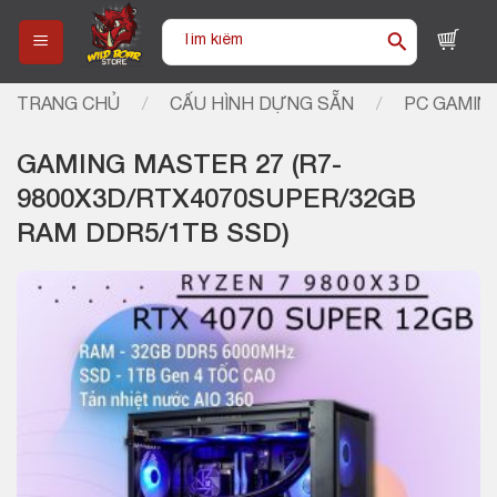
Skip
Tìm
to
kiếm:
content
TRANG CHỦ
/
CẤU HÌNH DỰNG SẴN
/
PC GAMIN
GAMING MASTER 27 (R7-
9800X3D/RTX4070SUPER/32GB
RAM DDR5/1TB SSD)