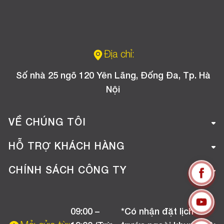
Địa chỉ:
Số nhà 25 ngõ 120 Yên Lãng, Đống Đa, Tp. Hà
Nội
VỀ CHÚNG TÔI
Giới thiệu công ty
HỖ TRỢ KHÁCH HÀNG
Tuyển dụng
Hướng dẫn mua hàng online
CHÍNH SÁCH CÔNG TY
Liên hệ
Hướng dẫn thanh toán
Chính sách đổi trả
Chương trình khuyến mãi
09:00 –
*Có nhận đặt lịch
Chính sách bảo hành