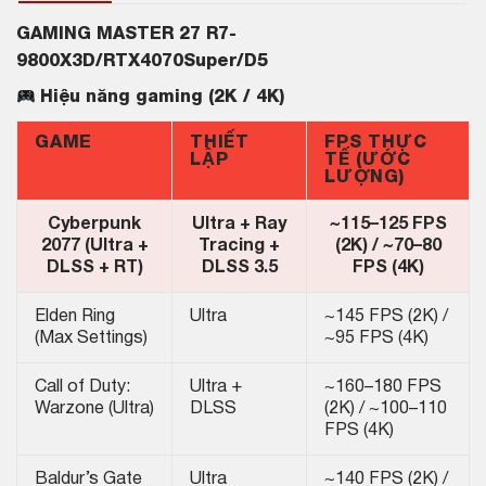
GAMING MASTER 27 R7-
9800X3D/RTX4070Super/D5
Hiệu năng gaming (2K / 4K)
GAME
THIẾT
FPS THỰC
LẬP
TẾ (ƯỚC
LƯỢNG)
Cyberpunk
Ultra + Ray
~115–125 FPS
2077 (Ultra +
Tracing +
(2K) / ~70–80
DLSS + RT)
DLSS 3.5
FPS (4K)
Elden Ring
Ultra
~145 FPS (2K) /
(Max Settings)
~95 FPS (4K)
Call of Duty:
Ultra +
~160–180 FPS
Warzone (Ultra)
DLSS
(2K) / ~100–110
FPS (4K)
Baldur’s Gate
Ultra
~140 FPS (2K) /