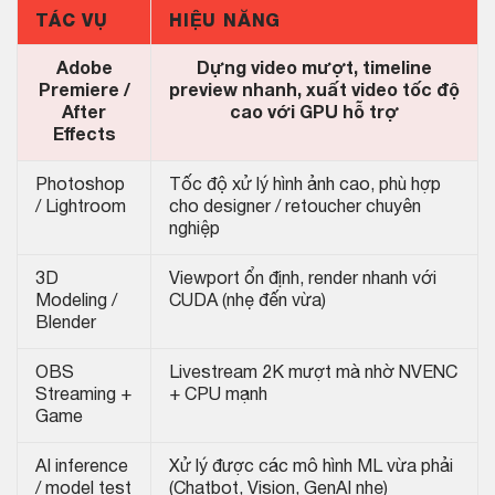
TÁC VỤ
HIỆU NĂNG
Adobe
Dựng video mượt, timeline
Premiere /
preview nhanh, xuất video tốc độ
After
cao với GPU hỗ trợ
Effects
Photoshop
Tốc độ xử lý hình ảnh cao, phù hợp
/ Lightroom
cho designer / retoucher chuyên
nghiệp
3D
Viewport ổn định, render nhanh với
Modeling /
CUDA (nhẹ đến vừa)
Blender
OBS
Livestream 2K mượt mà nhờ NVENC
Streaming +
+ CPU mạnh
Game
AI inference
Xử lý được các mô hình ML vừa phải
/ model test
(Chatbot, Vision, GenAI nhẹ)