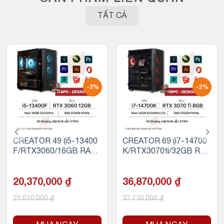
TẤT CẢ
-3%
-2%
CREATOR 49 (i5-13400
CREATOR 69 (i7-14700
F/RTX3060/16GB RAM/
K/RTX3070ti/32GB RA
500GB SSD NVMe)
M DDR5/500GB SSD N
VMe)
20,370,000
₫
36,870,000
₫
21,010,000
₫
37,730,000
₫