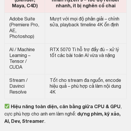
(Blender,
nhân Ryzen 9 – tốc độ render
Maya, C4D)
nhanh, ít bị nghẽn cổ chai
Adobe Suite
Mượt với mọi độ phân giải – chỉnh
(Premiere Pro,
sửa, playback timeline 4K ổn định
AE,
Photoshop)
AI / Machine
RTX 5070 Ti hỗ trợ đầy đủ – xử lý
Learning –
tốt các bài toán AI vừa và nặng
Tensor /
CUDA
Stream /
Tốt cho stream đa nguồn, encode
Davinci
hiệu quả – phù hợp cả làm nội dung
Resolve
4K
Hiệu năng toàn diện, cân bằng giữa CPU & GPU
,
cực phù hợp cho anh em làm nghề:
dựng phim, kỹ xảo,
AI, Dev, Streamer
.