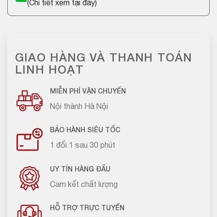
(
Chi tiết xem tại đây
)
GIAO HÀNG VÀ THANH TOÁN
LINH HOẠT
MIỄN PHÍ VẬN CHUYỂN
Nội thành Hà Nội
BẢO HÀNH SIÊU TỐC
1 đổi 1 sau 30 phút
UY TÍN HÀNG ĐẦU
Cam kết chất lượng
HỖ TRỢ TRỰC TUYẾN