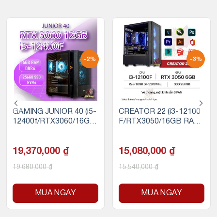
-2%
-3%
GAMING JUNIOR 40 (i5-
CREATOR 22 (i3-12100
12400f/RTX3060/16GB
F/RTX3050/16GB RAM/
RAM/256GB SSD)
256GB SSD)
19,370,000
₫
15,080,000
₫
19,680,000
₫
15,540,000
₫
MUA NGAY
MUA NGAY