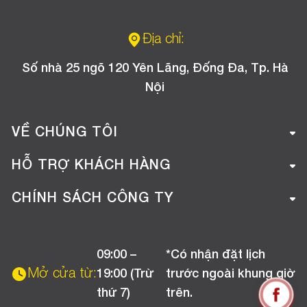
Địa chỉ:
Số nhà 25 ngõ 120 Yên Lãng, Đống Đa, Tp. Hà
Nội
VỀ CHÚNG TÔI
Giới thiệu công ty
HỖ TRỢ KHÁCH HÀNG
Tuyển dụng
Hướng dẫn mua hàng online
CHÍNH SÁCH CÔNG TY
Liên hệ
Hướng dẫn thanh toán
Chính sách đổi trả
Chương trình khuyến mãi
09:00 –
*Có nhận đặt lịch
Chính sách bảo hành
Mở cửa từ:
19:00 (Trừ
trước ngoài khung giờ
Chính sách CSKH (Doanh nghiệp)
thứ 7)
trên.