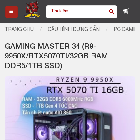
Skip
Tìm
to
kiếm:
content
TRANG CHỦ
/
CẤU HÌNH DỰNG SẴN
/
PC GAMIN
GAMING MASTER 34 (R9-
9950X/RTX5070TI/32GB RAM
DDR5/1TB SSD)