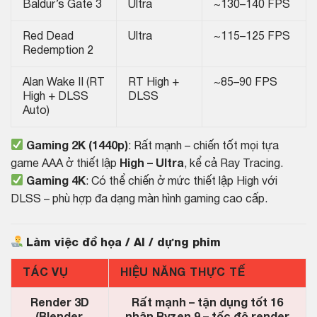
Baldur’s Gate 3
Ultra
~130–140 FPS
Red Dead
Ultra
~115–125 FPS
Redemption 2
Alan Wake II (RT
RT High +
~85–90 FPS
High + DLSS
DLSS
Auto)
Gaming 2K (1440p)
: Rất mạnh – chiến tốt mọi tựa
game AAA ở thiết lập
High – Ultra
, kể cả Ray Tracing.
Gaming 4K
: Có thể chiến ở mức thiết lập High với
DLSS – phù hợp đa dạng màn hình gaming cao cấp.
Làm việc đồ họa / AI / dựng phim
TÁC VỤ
HIỆU NĂNG THỰC TẾ
Render 3D
Rất mạnh – tận dụng tốt 16