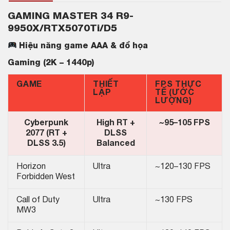
GAMING MASTER 34 R9-
9950X/RTX5070Ti/D5
Hiệu năng game AAA & đồ họa
Gaming (2K – 1440p)
GAME
THIẾT
FPS THỰC
LẬP
TẾ (ƯỚC
LƯỢNG)
Cyberpunk
High RT +
~95–105 FPS
2077 (RT +
DLSS
DLSS 3.5)
Balanced
Horizon
Ultra
~120–130 FPS
Forbidden West
Call of Duty
Ultra
~130 FPS
MW3