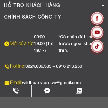
Giới thiệu công ty
HỖ TRỢ KHÁCH HÀNG
Tuyển dụng
Hướng dẫn mua hàng online
CHÍNH SÁCH CÔNG TY
Liên hệ
Hướng dẫn thanh toán
Chính sách đổi trả
Chương trình khuyến mãi
09:00 –
*Có nhận đặt lịch
Chính sách bảo hành
Mở cửa từ:
19:00 (Trừ
trước ngoài khung giờ
Chính sách CSKH (Doanh nghiệp)
thứ 7)
trên.
Chính sách vận chuyển, kiểm hàng
Hotline:
0824.609.333 – 0916.213.250
Email:
wildboarstore.vn@gmail.com