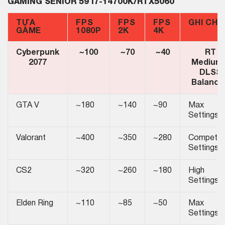
GAMING SENIOR 59 i7-14700K/RTX5060
TỰA
FPS
FPS
FPS
GHI CHÚ
GAME
1080P
2K
4K
Cyberpunk
~100
~70
~40
RT
2077
Medium 
DLSS
Balance
GTA V
~180
~140
~90
Max
Settings
Valorant
~400
~350
~280
Competiti
Settings
CS2
~320
~260
~180
High
Settings
Elden Ring
~110
~85
~50
Max
Settings