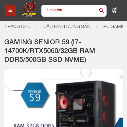
Skip
Tìm
to
kiếm:
content
TRANG CHỦ
/
CẤU HÌNH DỰNG SẴN
/
PC GAMIN
GAMING SENIOR 59 (I7-
14700K/RTX5060/32GB RAM
DDR5/500GB SSD NVME)