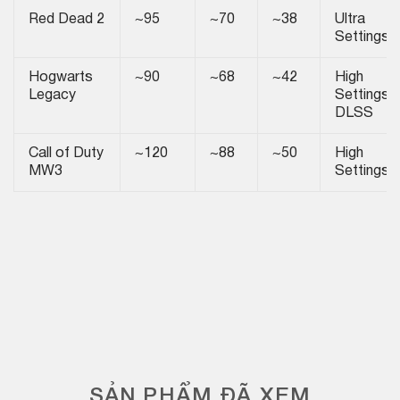
Red Dead 2
~95
~70
~38
Ultra
Settings
Hogwarts
~90
~68
~42
High
Legacy
Settings 
DLSS
Call of Duty
~120
~88
~50
High
MW3
Settings
SẢN PHẨM ĐÃ XEM