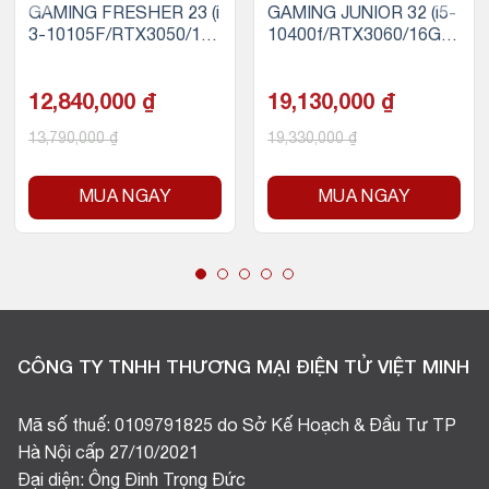
GAMING FRESHER 23 (i
GAMING JUNIOR 32 (i5-
3-10105F/RTX3050/16
10400f/RTX3060/16GB
GB RAM/256GB SSD)
RAM/256GB SSD)
12,840,000
₫
19,130,000
₫
13,790,000
₫
19,330,000
₫
MUA NGAY
MUA NGAY
CÔNG TY TNHH THƯƠNG MẠI ĐIỆN TỬ VIỆT MINH
Mã số thuế: 0109791825 do Sở Kế Hoạch & Đầu Tư TP
Hà Nội cấp 27/10/2021
Đại diện: Ông Đinh Trọng Đức