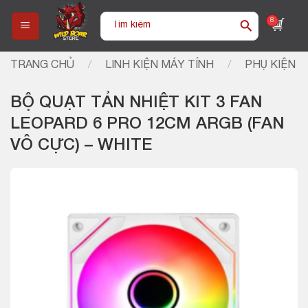
Skip
Tìm
8
to
kiếm:
content
TRANG CHỦ
/
LINH KIỆN MÁY TÍNH
/
PHỤ KIỆN
BỘ QUẠT TẢN NHIỆT KIT 3 FAN
LEOPARD 6 PRO 12CM ARGB (FAN
VÔ CỰC) – WHITE