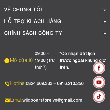
VỀ CHÚNG TÔI
Giới thiệu công ty
HỖ TRỢ KHÁCH HÀNG
Tuyển dụng
Hướng dẫn mua hàng online
CHÍNH SÁCH CÔNG TY
Liên hệ
Hướng dẫn thanh toán
Chính sách đổi trả
Chương trình khuyến mãi
09:00 –
*Có nhận đặt lịch
Chính sách bảo hành
Mở cửa từ:
19:00 (Trừ
trước ngoài khung giờ
Chính sách CSKH (Doanh nghiệp)
thứ 7)
trên.
Chính sách vận chuyển, kiểm hàng
Hotline:
0824.609.333 – 0916.213.250
Email:
wildboarstore.vn@gmail.com