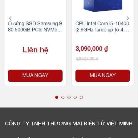
Ổ cứng SSD Samsung 9
CPU Intel Core i5-10400
80 500GB PCIe NVMe 3.
(2.9GHz turbo up to 4.3
0×4 (Đọc 3100MB/s – G
GHz, 6 nhân 12 luồng, 12
hi 2600MB/s)
MB Cache, 65W) – Sock
et Intel LGA 1200
3,090,000
₫
Liên hệ
3,650,000
₫
MUA NGAY
MUA NGAY
CÔNG TY TNHH THƯƠNG MẠI ĐIỆN TỬ VIỆT MINH