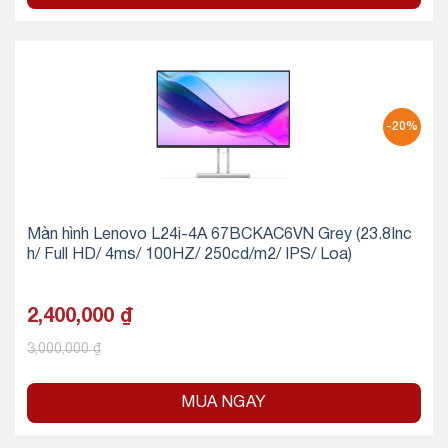
-20%
Màn hình Lenovo L24i-4A 67BCKAC6VN Grey (23.8Inc
h/ Full HD/ 4ms/ 100HZ/ 250cd/m2/ IPS/ Loa)
2,400,000
₫
3,000,000
₫
MUA NGAY