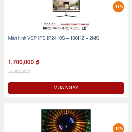
-11%
Màn hình VSP IPS IP2418S – 100HZ – 2MS
1,700,000
₫
1,900,000
₫
MUA NGAY
-15%