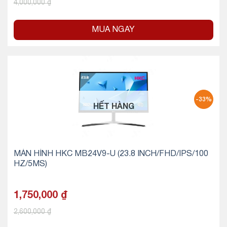
4,000,000
₫
MUA NGAY
-33%
HẾT HÀNG
MÀN HÌNH HKC MB24V9-U (23.8 INCH/FHD/IPS/100
HZ/5MS)
1,750,000
₫
2,600,000
₫