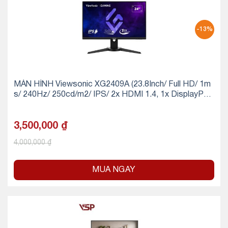
-13%
MÀN HÌNH Viewsonic XG2409A (23.8Inch/ Full HD/ 1m
s/ 240Hz/ 250cd/m2/ IPS/ 2x HDMI 1.4, 1x DisplayPor
t/ chân công thái học)
3,500,000
₫
4,000,000
₫
MUA NGAY