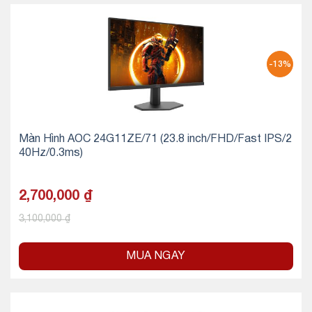
-13%
Màn Hình AOC 24G11ZE/71 (23.8 inch/FHD/Fast IPS/2
40Hz/0.3ms)
2,700,000
₫
3,100,000
₫
MUA NGAY