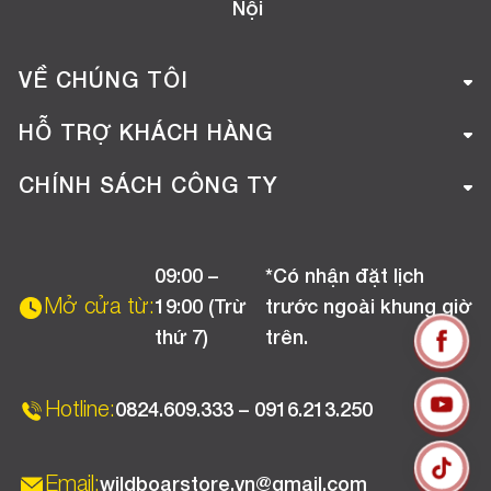
Nội
VỀ CHÚNG TÔI
Giới thiệu công ty
HỖ TRỢ KHÁCH HÀNG
Tuyển dụng
Hướng dẫn mua hàng online
CHÍNH SÁCH CÔNG TY
Liên hệ
Hướng dẫn thanh toán
Chính sách đổi trả
Chương trình khuyến mãi
09:00 –
*Có nhận đặt lịch
Chính sách bảo hành
Mở cửa từ:
19:00 (Trừ
trước ngoài khung giờ
Chính sách CSKH (Doanh nghiệp)
thứ 7)
trên.
Chính sách vận chuyển, kiểm hàng
Hotline:
0824.609.333 – 0916.213.250
Email:
wildboarstore.vn@gmail.com