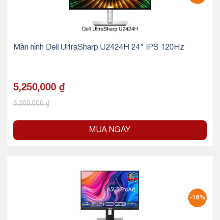
Màn hình Dell UltraSharp U2424H 24″ IPS 120Hz
5,250,000
₫
6,200,000
₫
MUA NGAY
-18%