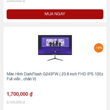
2,000,000
₫
MUA NGAY
-19%
Màn Hình DarkFlash G243FW ( 23.8 inch FHD IPS 100z
Full viền , chân V)
1,700,000
₫
2,100,000
₫