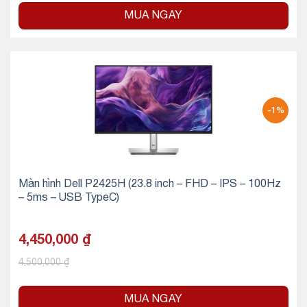
MUA NGAY
-1%
Màn hình Dell P2425H (23.8 inch – FHD – IPS – 100Hz
– 5ms – USB TypeC)
4,450,000
₫
4,500,000
₫
MUA NGAY