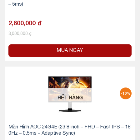
– 5ms)
2,600,000
₫
3,000,000
₫
MUA NGAY
-10%
HẾT HÀNG
Màn Hình AOC 24G4E (23.8 inch – FHD – Fast IPS – 18
0Hz – 0.5ms – Adaptive Sync)