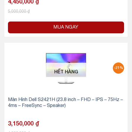
4,450,000
₫
5,000,000
₫
MUA NGAY
-21%
HẾT HÀNG
Màn Hình Dell S2421H (23.8 inch – FHD – IPS – 75Hz –
4ms – FreeSync – Speaker)
3,150,000
₫