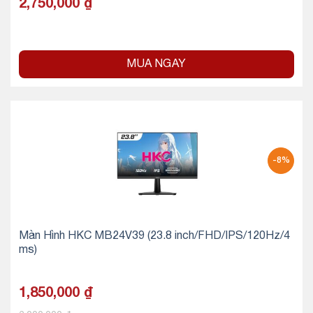
2,750,000
₫
MUA NGAY
-8%
Màn Hình HKC MB24V39 (23.8 inch/FHD/IPS/120Hz/4
ms)
1,850,000
₫