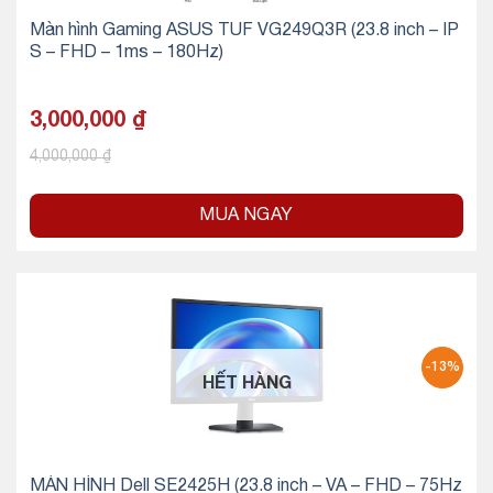
Màn hình Gaming ASUS TUF VG249Q3R (23.8 inch – IP
S – FHD – 1ms – 180Hz)
3,000,000
₫
4,000,000
₫
MUA NGAY
-13%
HẾT HÀNG
MÀN HÌNH Dell SE2425H (23.8 inch – VA – FHD – 75Hz