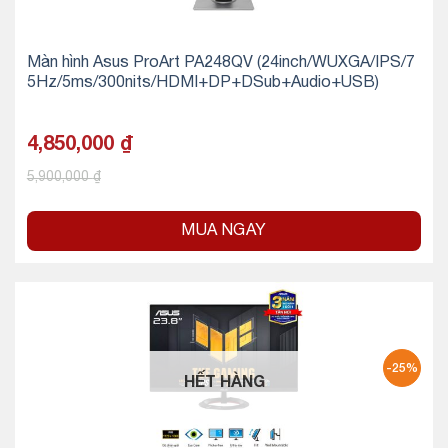
Màn hình Asus ProArt PA248QV (24inch/WUXGA/IPS/7
5Hz/5ms/300nits/HDMI+DP+DSub+Audio+USB)
4,850,000
₫
5,900,000
₫
MUA NGAY
-25%
HẾT HÀNG