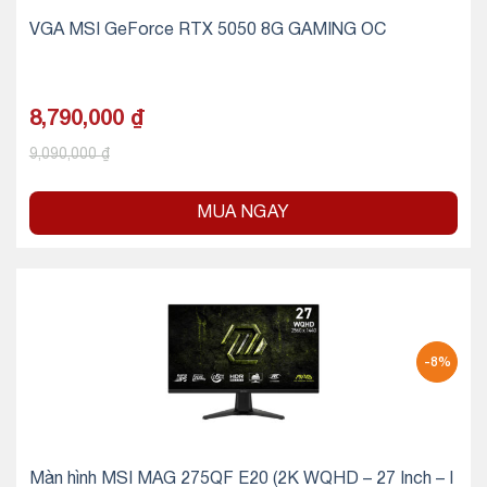
VGA MSI GeForce RTX 5050 8G GAMING OC
8,790,000
₫
9,090,000
₫
MUA NGAY
-8%
Màn hình MSI MAG 275QF E20 (2K WQHD – 27 Inch – I