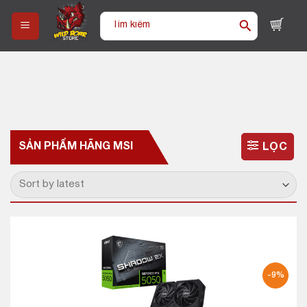
Skip
Tìm
to
kiếm:
content
SẢN PHẨM HÃNG
MSI
LỌC
-9%