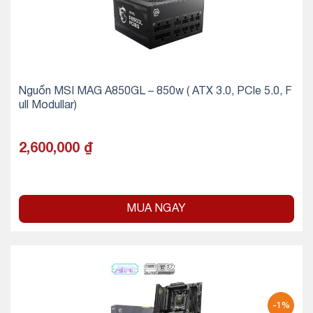
Nguồn MSI MAG A850GL – 850w ( ATX 3.0, PCIe 5.0, F
ull Modullar)
2,600,000
₫
MUA NGAY
-1%