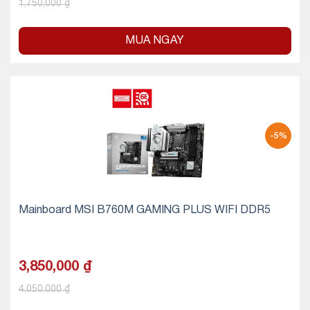
1,750,000
₫
MUA NGAY
-5%
Mainboard MSI B760M GAMING PLUS WIFI DDR5
3,850,000
₫
4,050,000
₫