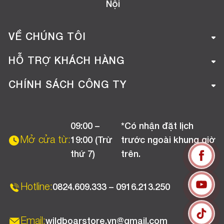
Nội
VỀ CHÚNG TÔI
Giới thiệu công ty
HỖ TRỢ KHÁCH HÀNG
Tuyển dụng
Hướng dẫn mua hàng online
CHÍNH SÁCH CÔNG TY
Liên hệ
Hướng dẫn thanh toán
Chính sách đổi trả
Chương trình khuyến mãi
09:00 –
*Có nhận đặt lịch
Chính sách bảo hành
Mở cửa từ:
19:00 (Trừ
trước ngoài khung giờ
Chính sách CSKH (Doanh nghiệp)
thứ 7)
trên.
Chính sách vận chuyển, kiểm hàng
Hotline:
0824.609.333 – 0916.213.250
Email:
wildboarstore.vn@gmail.com