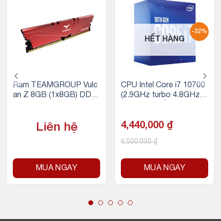
-32%
HẾT HÀNG
Ram TEAMGROUP Vulc
CPU Intel Core i7 10700
an Z 8GB (1x8GB) DDR
(2.9GHz turbo 4.8GHz |
4 3200Mhz (Đỏ)
8 nhân 16 luồng | 16MB
Cache | 65W)
4,440,000
₫
Liên hệ
6,500,000
₫
MUA NGAY
MUA NGAY