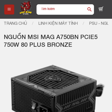
Skip
Tìm
to
kiếm:
content
TRANG CHỦ
/
LINH KIỆN MÁY TÍNH
/
PSU - NGU
NGUỒN MSI MAG A750BN PCIE5
750W 80 PLUS BRONZE