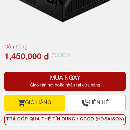
Còn hàng
Giá
Giá
1,450,000
₫
1,750,000
₫
gốc
hiện
là:
tại
MUA NGAY
1,750,000 ₫.
là:
Giao tận nơi hoặc nhận tại cửa hàng
1,450,000 ₫.
GIỎ HÀNG
LIÊN HỆ
TRẢ GÓP QUA THẺ TÍN DỤNG / CCCD (HDSAISON)