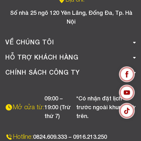
Số nhà 25 ngõ 120 Yên Lãng, Đống Đa, Tp. Hà
Nội
VỀ CHÚNG TÔI
Giới thiệu công ty
HỖ TRỢ KHÁCH HÀNG
Tuyển dụng
Hướng dẫn mua hàng online
CHÍNH SÁCH CÔNG TY
Liên hệ
Hướng dẫn thanh toán
Chính sách đổi trả
Chương trình khuyến mãi
09:00 –
*Có nhận đặt lịch
Chính sách bảo hành
Mở cửa từ:
19:00 (Trừ
trước ngoài khung giờ
Chính sách CSKH (Doanh nghiệp)
thứ 7)
trên.
Chính sách vận chuyển, kiểm hàng
Hotline:
0824.609.333 – 0916.213.250