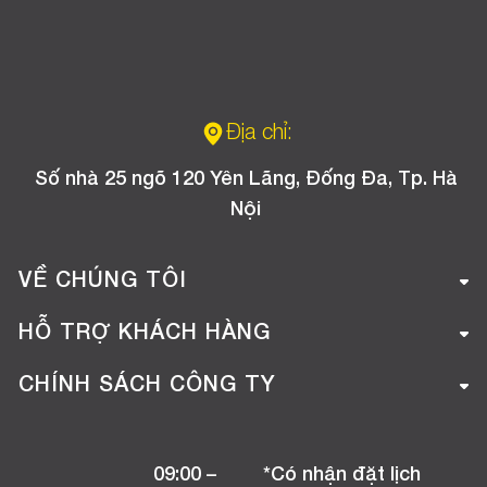
Địa chỉ:
Số nhà 25 ngõ 120 Yên Lãng, Đống Đa, Tp. Hà
Nội
VỀ CHÚNG TÔI
Giới thiệu công ty
HỖ TRỢ KHÁCH HÀNG
Tuyển dụng
Hướng dẫn mua hàng online
CHÍNH SÁCH CÔNG TY
Liên hệ
Hướng dẫn thanh toán
Chính sách đổi trả
Chương trình khuyến mãi
09:00 –
*Có nhận đặt lịch
Chính sách bảo hành