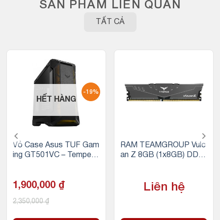
SẢN PHẨM LIÊN QUAN
TẤT CẢ
-19%
HẾT HÀNG
Vỏ Case Asus TUF Gam
RAM TEAMGROUP Vulc
ing GT501VC – Tempere
an Z 8GB (1x8GB) DDR
d Glass (Mid Tower/Màu
4 3200MHz (Xám)
Đen)
1,900,000
₫
Liên hệ
2,350,000
₫