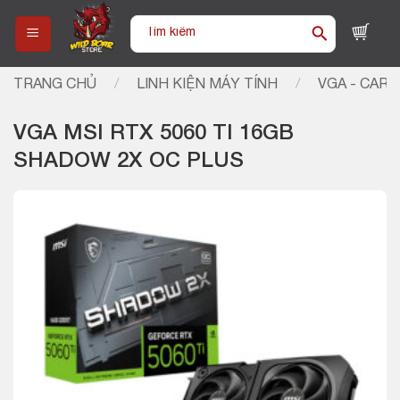
Skip
Tìm
to
kiếm:
content
TRANG CHỦ
/
LINH KIỆN MÁY TÍNH
/
VGA - CARD
VGA MSI RTX 5060 TI 16GB
SHADOW 2X OC PLUS