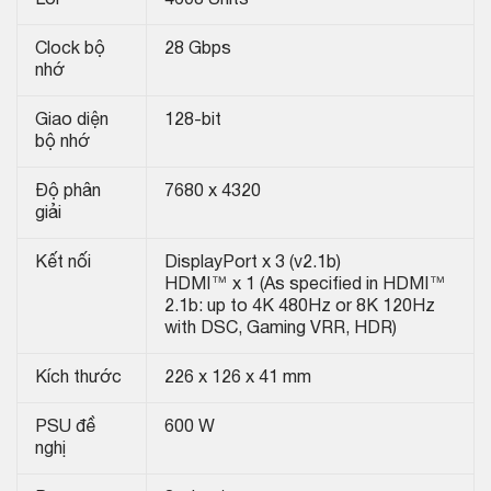
Lõi
4608 Units
Clock bộ
28 Gbps
nhớ
Giao diện
128-bit
bộ nhớ
Độ phân
7680 x 4320
giải
Kết nối
DisplayPort x 3 (v2.1b)
HDMI™ x 1 (As specified in HDMI™
2.1b: up to 4K 480Hz or 8K 120Hz
with DSC, Gaming VRR, HDR)
Kích thước
226 x 126 x 41 mm
PSU đề
600 W
nghị