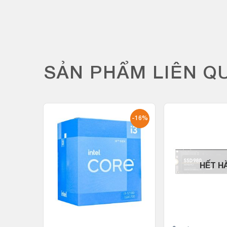
SẢN PHẨM LIÊN Q
-26%
-16%
HẾT H