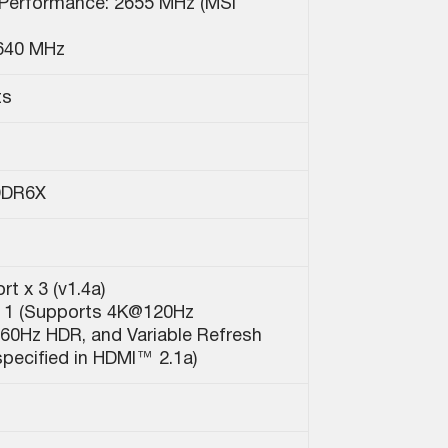
Performance: 2655 MHz (MSI
640 MHz
ts
DDR6X
rt x 3 (v1.4a)
 1 (Supports 4K@120Hz
0Hz HDR, and Variable Refresh
speciﬁed in HDMI™ 2.1a)