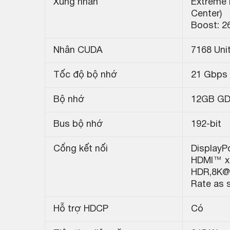
Xung nhân
Extreme 
Center)
Boost: 2
Nhân CUDA
7168 Uni
Tốc độ bộ nhớ
21 Gbps
Bộ nhớ
12GB G
Bus bộ nhớ
192-bit
Cổng kết nối
DisplayPo
HDMI™ x
HDR,8K@6
Rate as 
Hỗ trợ HDCP
Có