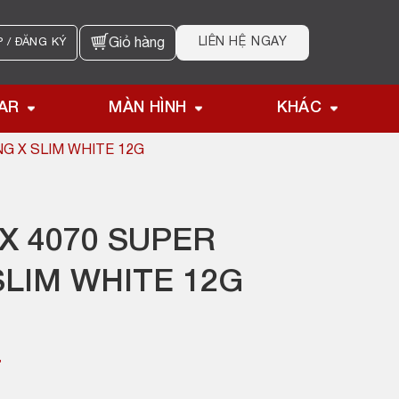
LIÊN HỆ NGAY
 / ĐĂNG KÝ
Giỏ hàng
AR
MÀN HÌNH
KHÁC
NG X SLIM WHITE 12G
X 4070 SUPER
SLIM WHITE 12G
₫