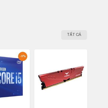
TẤT CẢ
-9%