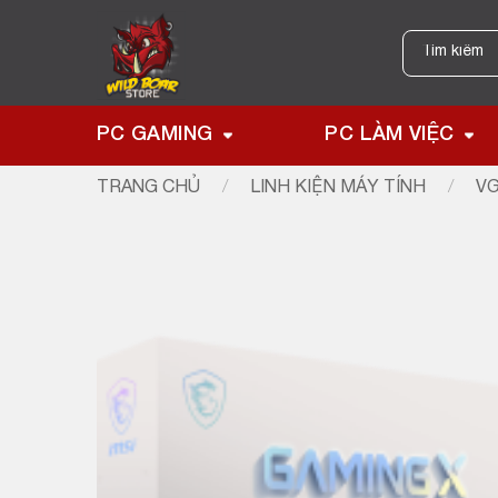
Skip
to
Tìm
kiếm:
content
PC GAMING
PC LÀM VIỆC
TRANG CHỦ
/
LINH KIỆN MÁY TÍNH
/
VG