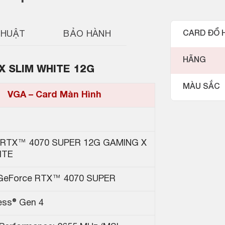
THUẬT
BẢO HÀNH
CARD ĐỒ 
HÃNG
X SLIM WHITE 12G
MÀU SẮC
VGA – Card Màn Hình
 RTX™ 4070 SUPER 12G GAMING X
ITE
 GeForce RTX™ 4070 SUPER
ess® Gen 4