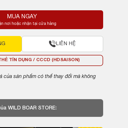
MUA NGAY
ận nơi hoặc nhận tại cửa hàng
NG
LIÊN HỆ
HẺ TÍN DỤNG / CCCD (HDSAISON)
giá của sản phẩm có thể thay đổi mà không
 của WILD BOAR STORE: