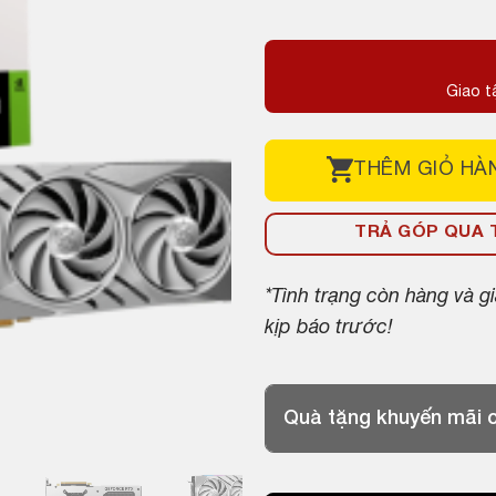
Giao t
THÊM
GIỎ HÀ
TRẢ GÓP QUA T
*Tình trạng còn hàng và 
kịp báo trước!
Quà tặng khuyến mãi