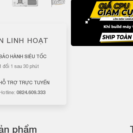
N LINH HOẠT
BẢO HÀNH SIÊU TỐC
1 đổi 1 sau 30 phút
HỖ TRỢ TRỰC TUYẾN
Hotline:
0824.609.333
sản phẩm