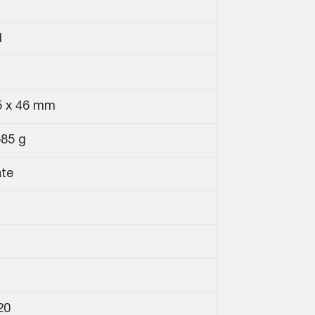
1
5 x 46 mm
585 g
ate
20