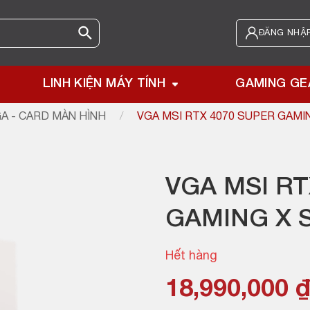
ĐĂNG NHẬP
LINH KIỆN MÁY TÍNH
GAMING GE
A - CARD MÀN HÌNH
/
VGA MSI RTX 4070 SUPER GAMI
VGA MSI RT
GAMING X 
Hết hàng
18,990,000