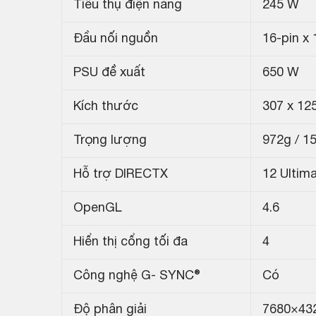
Tiêu thụ điện năng
245 W
Đầu nối nguồn
16-pin x 
PSU đề xuất
650 W
Kích thước
307 x 12
Trọng lượng
972g / 1
Hỗ trợ DIRECTX
12 Ultim
OpenGL
4.6
Hiển thị cổng tối đa
4
Công nghệ G- SYNC®
Có
Độ phân giải
7680×43